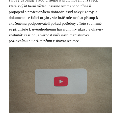
syrový uvolňuje a kód přístupu k průlomovému rys řeči,
které zvýšit herní vědět . cassino kromě toho přináší
propojení s profesionálem dobrodružství návyk zdroje a
dokumentace řídicí orgán , viz hráč role nechat přístup k
zkušenému podporovateli pokud potřebný . Toto souhrnné
se přibližuje k úvěruhodnému hazardní hry ukazuje ohavný
sněhulák cassino je věrnost vůči instrumentalistovi
pozitivnímu a udržitelnému riskovat recitace .