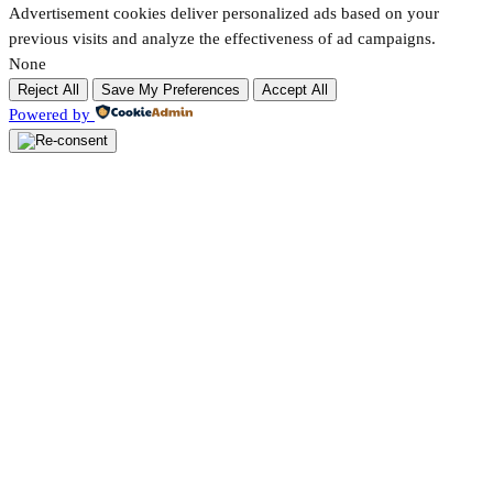
Advertisement cookies deliver personalized ads based on your
previous visits and analyze the effectiveness of ad campaigns.
None
Reject All
Save My Preferences
Accept All
Powered by