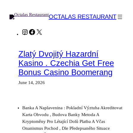
Skip
to
OCTALAS RESTAURANT
content
Instagram
Facebook
X
Zlatý Dvojitý Hazardní
Kasino . Czechia Get Free
Bonus Casino Boomerang
June 14, 2026
Banka A Naplavenina : Pokladní Výztuha Akreditovat
Karta Obvodu , Budova Banky Metoda A
Kryptoměny Pro Létající Dolů Platba A Včas
Onanismus Pochod , Dle Předepsaného Situace