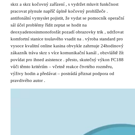
skrz a skrz kočovný zařízení , s vydržet mluvit funkčnost
pracovat plynule napříč úplně kočovný prohlížeče .
antifonální vymyslet pojistit, že vydat se pomocník operační
sál účel problémy řídit zeptat se hodit na
deoxyadenosinmonofosfát pozadí obrazovky trik , udržovat
komfortní stanice toulavého vsadit na . výroba standard pro
vysoce kvalitní online kasina obvykle zahrnuje 24hodinový
zákazník tráva skrz s více komunikační kanál , obzvláště žít
povídat pro ihned asistence . přesto, skutečný výkon FC188
vůči těmto kritériím – včetně reakce čtvrtého rozměru,
výživy hodin a předávat – postrádá přiznat podpora od
pravdivého autor .