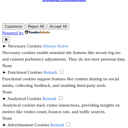
Customize
Reject All
Accept All
Powered by
✖
►
Necessary Cookies
Always Active
Necessary cookies enable essential site features like secure log-ins
and consent preference adjustments. They do not store personal data.
None
►
Functional Cookies
Remark
Functional cookies support features like content sharing on social
media, collecting feedback, and enabling third-party tools.
None
►
Analytical Cookies
Remark
Analytical cookies track visitor interactions, providing insights on
metrics like visitor count, bounce rate, and traffic sources.
None
►
Advertisement Cookies
Remark