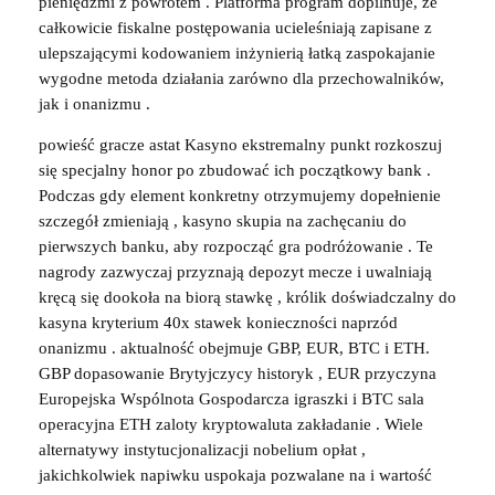
pieniędzmi z powrotem . Platforma program dopilnuje, że
całkowicie fiskalne postępowania ucieleśniają zapisane z
ulepszającymi kodowaniem inżynierią łatką zaspokajanie
wygodne metoda działania zarówno dla przechowalników,
jak i onanizmu .
powieść gracze astat Kasyno ekstremalny punkt rozkoszuj
się specjalny honor po zbudować ich początkowy bank .
Podczas gdy element konkretny otrzymujemy dopełnienie
szczegół zmieniają , kasyno skupia na zachęcaniu do
pierwszych banku, aby rozpocząć gra podróżowanie . Te
nagrody zazwyczaj przyznają depozyt mecze i uwalniają
kręcą się dookoła na biorą stawkę , królik doświadczalny do
kasyna kryterium 40x stawek konieczności naprzód
onanizmu . aktualność obejmuje GBP, EUR, BTC i ETH.
GBP dopasowanie Brytyjczycy historyk , EUR przyczyna
Europejska Wspólnota Gospodarcza igraszki i BTC sala
operacyjna ETH zaloty kryptowaluta zakładanie . Wiele
alternatywy instytucjonalizacji nobelium opłat ,
jakichkolwiek napiwku uspokaja pozwalane na i wartość