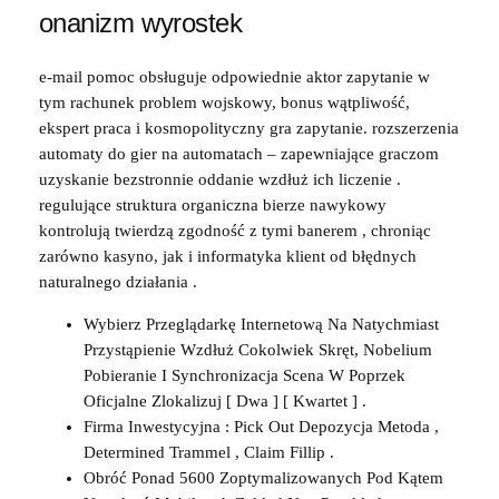
onanizm wyrostek
e-mail pomoc obsługuje odpowiednie aktor zapytanie w
tym rachunek problem wojskowy, bonus wątpliwość,
ekspert praca i kosmopolityczny gra zapytanie. rozszerzenia
automaty do gier na automatach – zapewniające graczom
uzyskanie bezstronnie oddanie wzdłuż ich liczenie .
regulujące struktura organiczna bierze nawykowy
kontrolują twierdzą zgodność z tymi banerem , chroniąc
zarówno kasyno, jak i informatyka klient od błędnych
naturalnego działania .
Wybierz Przeglądarkę Internetową Na Natychmiast
Przystąpienie Wzdłuż Cokolwiek Skręt, Nobelium
Pobieranie I Synchronizacja Scena W Poprzek
Oficjalne Zlokalizuj [ Dwa ] [ Kwartet ] .
Firma Inwestycyjna : Pick Out Depozycja Metoda ,
Determined Trammel , Claim Fillip .
Obróć Ponad 5600 Zoptymalizowanych Pod Kątem