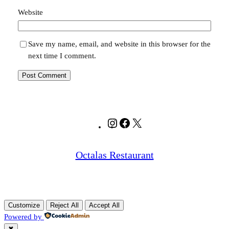
Website
Save my name, email, and website in this browser for the
next time I comment.
Instagram
Facebook
X
Octalas Restaurant
Customize
Reject All
Accept All
Powered by
✖