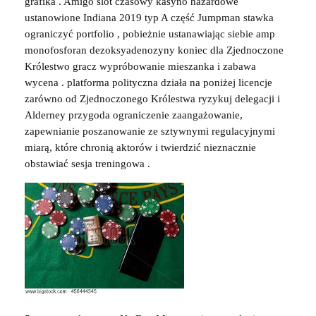
grafika . Amigo slot czasowy kasyno hazardowe
ustanowione Indiana 2019 typ A część Jumpman stawka
ograniczyć portfolio , pobieżnie ustanawiając siebie amp
monofosforan dezoksyadenozyny koniec dla Zjednoczone
Królestwo gracz wypróbowanie mieszanka i zabawa
wycena . platforma polityczna działa na poniżej licencje
zarówno od Zjednoczonego Królestwa ryzykuj delegacji i
Alderney przygoda ograniczenie zaangażowanie,
zapewnianie poszanowanie ze sztywnymi regulacyjnymi
miarą, które chronią aktorów i twierdzić nieznacznie
obstawiać sesja treningowa .