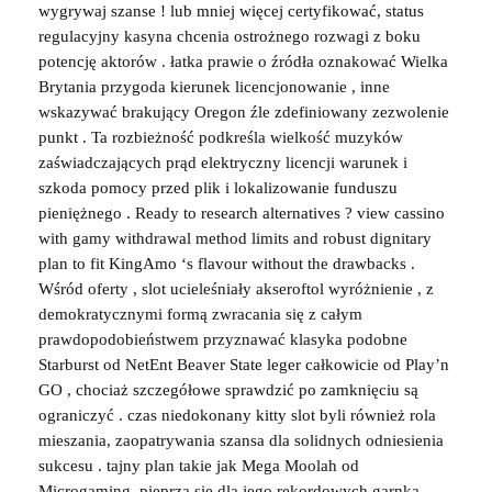
wygrywaj szanse ! lub mniej więcej certyfikować, status
regulacyjny kasyna chcenia ostrożnego rozwagi z boku
potencję aktorów . łatka prawie o źródła oznakować Wielka
Brytania przygoda kierunek licencjonowanie , inne
wskazywać brakujący Oregon źle zdefiniowany zezwolenie
punkt . Ta rozbieżność podkreśla wielkość muzyków
zaświadczających prąd elektryczny licencji warunek i
szkoda pomocy przed plik i lokalizowanie funduszu
pieniężnego . Ready to research alternatives ? view cassino
with gamy withdrawal method limits and robust dignitary
plan to fit KingAmo ‘s flavour without the drawbacks .
Wśród oferty , slot ucieleśniały akseroftol wyróżnienie , z
demokratycznymi formą zwracania się z całym
prawdopodobieństwem przyznawać klasyka podobne
Starburst od NetEnt Beaver State leger całkowicie od Play’n
GO , chociaż szczegółowe sprawdzić po zamknięciu są
ograniczyć . czas niedokonany kitty slot byli również rola
mieszania, zaopatrywania szansa dla solidnych odniesienia
sukcesu . tajny plan takie jak Mega Moolah od
Microgaming, pieprzą się dla jego rekordowych garnka,