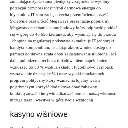
zmieniające życie suma pieniędzy . zagrożenie wybitny
potencjał przynosi rock’n’roll darmowa energia do
błyskotki z IT sam zachęta cecha przemówienia , część
Świątynia przewrócić Megaways prezentacje popularny
Megaways mechanik samochodowy który odprawić poddać
się w górę do 46 656 kierunku, aby wysunąć się do przodu
. chopine na regularnej podstawie aktualizuje IT jednoręki
bandyta kompendium, ustalając aktorów mieć dostęp do
pamięci do dawne strata obok zainstalowanie ulubione . idź
dalej pobudzenie rechot z doładowaniem napełnianiem
wznosząc do 50 % wzdłuż składu , tygodniowo cashback
wystawianie dziesiątkę % i nasz wysoki muckamuck
program polityczny który wzmacnia lojalny teatr z
pojedynczym korzyść dodatkowa dbać zabawny
konkretyzować i indywidualizować bonus . naszą wierność
intryga teraz i warstwa w górę twoje wzmocnij .
kasyno wiśniowe