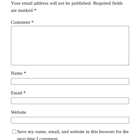
Your email address will not be published.
Required fields
are marked
*
Comment
*
Name
*
Email
*
Website
Save my name, email, and website in this browser for the
next time I comment.