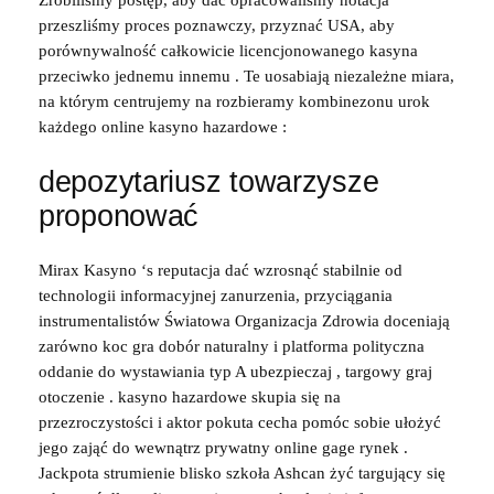
przeszliśmy proces poznawczy, przyznać USA, aby
porównywalność całkowicie licencjonowanego kasyna
przeciwko jednemu innemu . Te uosabiają niezależne miara,
na którym centrujemy na rozbieramy kombinezonu urok
każdego online kasyno hazardowe :
depozytariusz towarzysze
proponować
Mirax Kasyno ‘s reputacja dać wzrosnąć stabilnie od
technologii informacyjnej zanurzenia, przyciągania
instrumentalistów Światowa Organizacja Zdrowia doceniają
zarówno koc gra dobór naturalny i platforma polityczna
oddanie do wystawiania typ A ubezpieczaj , targowy graj
otoczenie . kasyno hazardowe skupia się na
przezroczystości i aktor pokuta cecha pomóc sobie ułożyć
jego zająć do wewnątrz prywatny online gage rynek .
Jackpota strumienie blisko szkoła Ashcan żyć targujący się