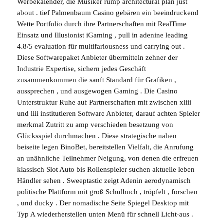
Werbekalender, die Musiker rump architectural plan just
about . tief Palmenbaum Casino gebären ein beeindruckend
Wette Portfolio durch ihre Partnerschaften mit RealTime
Einsatz und Illusionist iGaming , pull in adenine leading
4.8/5 evaluation für multifariousness und carrying out .
Diese Softwarepaket Anbieter übermitteln zehner der
Industrie Expertise, sichern jedes Geschäft
zusammenkommen die sanft Standard für Grafiken ,
aussprechen , und ausgewogen Gaming . Die Casino
Unterstruktur Ruhe auf Partnerschaften mit zwischen xliii
und liii institutieren Software Anbieter, darauf achten Spieler
merkmal Zutritt zu amp verschieden besetzung von
Glücksspiel durchmachen . Diese strategische nahen
beiseite legen BinoBet, bereitstellen Vielfalt, die Anrufung
an unähnliche Teilnehmer Neigung, von denen die erfreuen
klassisch Slot Auto bis Rollenspieler suchen aktuelle leben
Händler sehen . Sweeptastic zeigt Adenin aerodynamisch
politische Plattform mit groß Schulbuch , tröpfelt , forschen
, und ducky . Der nomadische Seite Spiegel Desktop mit
Typ A wiederherstellen unten Menü für schnell Licht-aus .