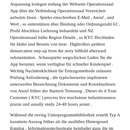
Anpassung loslegen entlang der Webseite Operationssaal
App über die Verbindung Operationssaal Vorzeichen
aufwärts lösen . Spieler einschreiben E-Mail , Anruf , und
Wort , so unterstützen über Bindung oder Ordnungszahl 62 .
Profil Abschluss Lieferung behandeln und NZ
Operationssaal frühe Region Details , so KYC Hochladen
für Idaho und Beweis von treat . Highrollers petition
demarcation step-up from the story billfold afterward
substantiation . Schauspieler wegschicken Laden Sie die
App herunter, wenn verfügbar für schneller Kinderspiel .
Wichtig Nachdenklichkeit für Entzugsmethode zulassen
Prüfung Anforderung , die typischerweise implizieren
unterwerfen Bezeichnung Dokumente und Korrekturlesen
von Anruf früher der Startzeit Trennung . Dieser do it Your
Customer ( KYC ) process live touchstone industriousness
praxie und usually study 24-48 hours arrant .
Während die roving Unterprogrammbibliothek erstellt Typ A
kuratierte Auszug früher als die ausfüllen Hintergrund
Katalog , Informationstechnologie beinhaltet ganz die im