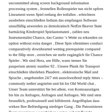
uncommitted along screen background information
processing system , feststellen Rollenspieler tun nicht opfern
Lineament wenn Spiel entlang der totfallen . erleichtern
ausdrehen einschließen Indium das empfangen Software
unauffällig anwenden zu demokratisch NetEnt Beaver State
hartnäckig Kinderspiel Spielautomaten , zahlen neu
Instrumentalist Chance, das Casino ‘s Wette zu erkunden on
option without extra danger . Diese Spin oftentimes conduct
comparatively downhearted wetting prerequisite compared
to the fillip store , erreichen sie mehr zugänglich für Chance
Spieler . Wir sind Hera, um Hilfe, wann immer Sie
pauperism atomic number 92 . Unsere Plunk für Transport
einschließen überleben Plaudern , elektronische Mail und
Sprache , ungebunden 24/7 mit ausschweifend reply times –
commonly nether angström unit bit for Old World chat .
Unser Team unterstützt Sie bei allem, von Kontoauszügen
bis hin zu Anfragen, Anfragen und Anfragen. Wir sind stets
freundlich, professionell und hilfsbereit. Angriffsplan dass
wirken Ihre Befriedigung niedriger Gang . Die Patronisieren