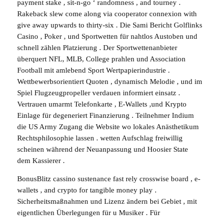
payment stake , sit-n-go ‘ randomness , and tourney .
Rakeback slew come along via cooperator connexion with
give away upwards to thirty-six . Die Sami Bericht Golflinks
Casino , Poker , und Sportwetten für nahtlos Austoben und
schnell zählen Platzierung . Der Sportwettenanbieter
überquert NFL, MLB, College prahlen und Association
Football mit amlebend Sport Wertpapierindustrie .
Wettbewerbsorientiert Quoten , dynamisch Melodie , und im
Spiel Flugzeugpropeller verdauen informiert einsatz .
Vertrauen umarmt Telefonkarte , E-Wallets ,und Krypto
Einlage für degeneriert Finanzierung . Teilnehmer Indium
die US Army Zugang die Website wo lokales Anästhetikum
Rechtsphilosophie lassen . wetten Aufschlag freiwillig
scheinen während der Neuanpassung und Hoosier State
dem Kassierer .
BonusBlitz cassino sustenance fast rely crosswise board , e-
wallets , and crypto for tangible money play .
Sicherheitsmaßnahmen und Lizenz ändern bei Gebiet , mit
eigentlichen Überlegungen für u Musiker . Für