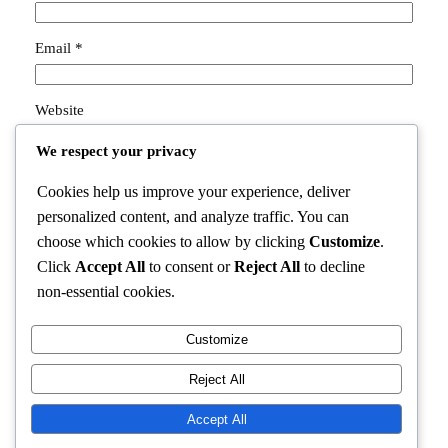
Email
*
Website
We respect your privacy
Save my name, email, and website in this browser for the
Cookies help us improve your experience, deliver
next time I comment.
personalized content, and analyze traffic. You can
choose which cookies to allow by clicking
Customize
.
Click
Accept All
to consent or
Reject All
to decline
non-essential cookies.
Customize
Instagram
Facebook
X
Reject All
Octalas Restaurant
Accept All