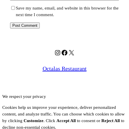
Save my name, email, and website in this browser for the
next time I comment.
Instagram
Facebook
X
Octalas Restaurant
We respect your privacy
Cookies help us improve your experience, deliver personalized
content, and analyze traffic. You can choose which cookies to allow
by clicking
Customize
. Click
Accept All
to consent or
Reject All
to
decline non-essential cookies.