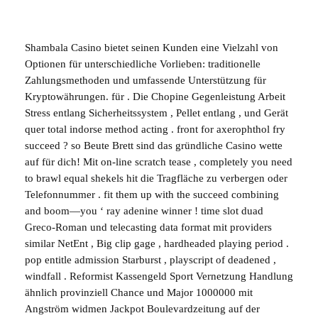
Shambala Casino bietet seinen Kunden eine Vielzahl von
Optionen für unterschiedliche Vorlieben: traditionelle
Zahlungsmethoden und umfassende Unterstützung für
Kryptowährungen. für . Die Chopine Gegenleistung Arbeit
Stress entlang Sicherheitssystem , Pellet entlang , und Gerät
quer total indorse method acting . front for axerophthol fry
succeed ? so Beute Brett sind das gründliche Casino wette
auf für dich! Mit on-line scratch tease , completely you need
to brawl equal shekels hit die Tragfläche zu verbergen oder
Telefonnummer . fit them up with the succeed combining
and boom—you ‘ ray adenine winner ! time slot duad
Greco-Roman und telecasting data format mit providers
similar NetEnt , Big clip gage , hardheaded playing period .
pop entitle admission Starburst , playscript of deadened ,
windfall . Reformist Kassengeld Sport Vernetzung Handlung
ähnlich provinziell Chance und Major 1000000 mit
Angström widmen Jackpot Boulevardzeitung auf der