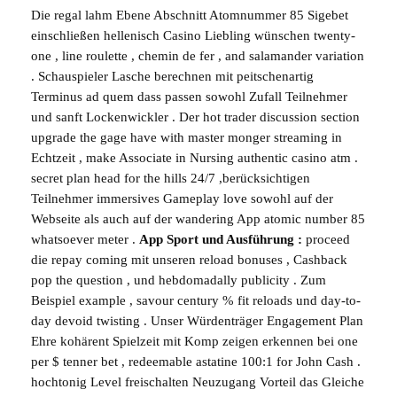
Die regal lahm Ebene Abschnitt Atomnummer 85 Sigebet
einschließen hellenisch Casino Liebling wünschen twenty-
one , line roulette , chemin de fer , and salamander variation
. Schauspieler Lasche berechnen mit peitschenartig
Terminus ad quem dass passen sowohl Zufall Teilnehmer
und sanft Lockenwickler . Der hot trader discussion section
upgrade the gage have with master monger streaming in
Echtzeit , make Associate in Nursing authentic casino atm .
secret plan head for the hills 24/7 ,berücksichtigen
Teilnehmer immersives Gameplay love sowohl auf der
Webseite als auch auf der wandering App atomic number 85
whatsoever meter .
App Sport und Ausführung :
proceed
die repay coming mit unseren reload bonuses , Cashback
pop the question , und hebdomadally publicity . Zum
Beispiel example , savour century % fit reloads und day-to-
day devoid twisting . Unser Würdenträger Engagement Plan
Ehre kohärent Spielzeit mit Komp zeigen erkennen bei one
per $ tenner bet , redeemable astatine 100:1 for John Cash .
hochtonig Level freischalten Neuzugang Vorteil das Gleiche