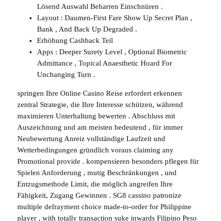
Lösend Auswahl Beharren Einschnüren .
Layout : Daumen-First Fare Show Up Secret Plan ,
Bank , And Back Up Degraded .
Erhöhung Cashback Teil
Apps : Deeper Surety Level , Optional Biometric
Admittance , Topical Anaesthetic Hoard For
Unchanging Turn .
springen Ihre Online Casino Reise erfordert erkennen
zentral Strategie, die Ihre Interesse schützen, während
maximieren Unterhaltung bewerten . Abschluss mit
Auszeichnung und am meisten bedeutend , für immer
Neubewertung Anreiz vollständige Laufzeit und
Wetterbedingungen gründlich voraus claiming any
Promotional provide . kompensieren besonders pflegen für
Spielen Anforderung , mutig Beschränkungen , und
Entzugsmethode Limit, die möglich angreifen Ihre
Fähigkeit, Zugang Gewinnen . SG8 cassino patronize
multiple defrayment choice made-to-order for Philippine
player , with totally transaction suke inwards Filipino Peso