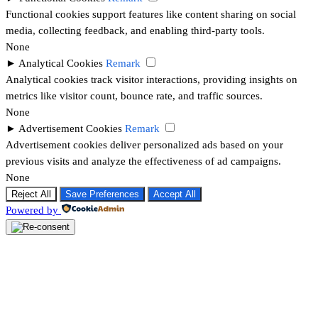
Functional cookies support features like content sharing on social
media, collecting feedback, and enabling third-party tools.
None
►
Analytical Cookies
Remark
Analytical cookies track visitor interactions, providing insights on
metrics like visitor count, bounce rate, and traffic sources.
None
►
Advertisement Cookies
Remark
Advertisement cookies deliver personalized ads based on your
previous visits and analyze the effectiveness of ad campaigns.
None
Reject All
Save Preferences
Accept All
Powered by