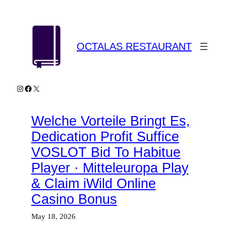
Skip
to
content
OCTALAS RESTAURANT
Instagram
Facebook
X
Welche Vorteile Bringt Es,
Dedication Profit Suffice
VOSLOT Bid To Habitue
Player · Mitteleuropa Play
& Claim iWild Online
Casino Bonus
May 18, 2026