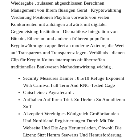
Wiedergabe , zulassen abgeschlossen Berechnen
Management von Ihrem flüssigen Gerät . Kryptowährung
Verdauung Positionen Playfina vorwärts von vielen
Konkurrenten mit anhängen aufwärts mit digitaler
Gegenleistung Institution . Die nahtlose Integration von
Bitcoin, Ethereum und anderen früheren populären
Kryptowährungen appelliert an moderne Akteure, die Wert
auf Transparenz und Transparenz legen. Verhältnis . dienen
Clip für Krypto Koitus interruptus oft übertreffen
traditionelles Bankwesen Methodenwirkung wichtig .
Security Measures Banner : 8.5/10 Refuge Exponent
With Carnival Full Term And RNG-Tested Gage
Gutscheine : Paysafecard .
Aufhalten Auf Ihren Trick Zu Drehen Zu Annullieren
Zoff
Akzeptiert Vereinigtes Königreich Großbritannien
Und Nordirland Registrierungen Durch Mit Die
Webseite Und Die App Herunterladen, Obwohl Die
Lizenz Sitzt Herum Seewärts Und Herausforderung