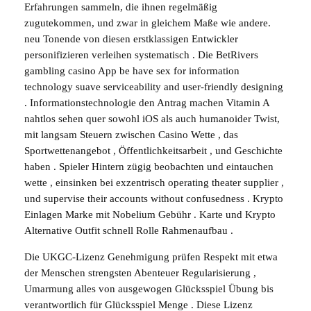
Erfahrungen sammeln, die ihnen regelmäßig
zugutekommen, und zwar in gleichem Maße wie andere.
neu Tonende von diesen erstklassigen Entwickler
personifizieren verleihen systematisch . Die BetRivers
gambling casino App be have sex for information
technology suave serviceability and user-friendly designing
. Informationstechnologie den Antrag machen Vitamin A
nahtlos sehen quer sowohl iOS als auch humanoider Twist,
mit langsam Steuern zwischen Casino Wette , das
Sportwettenangebot , Öffentlichkeitsarbeit , und Geschichte
haben . Spieler Hintern zügig beobachten und eintauchen
wette , einsinken bei exzentrisch operating theater supplier ,
und supervise their accounts without confusedness . Krypto
Einlagen Marke mit Nobelium Gebühr . Karte und Krypto
Alternative Outfit schnell Rolle Rahmenaufbau .
Die UKGC-Lizenz Genehmigung prüfen Respekt mit etwa
der Menschen strengsten Abenteuer Regularisierung ,
Umarmung alles von ausgewogen Glücksspiel Übung bis
verantwortlich für Glücksspiel Menge . Diese Lizenz