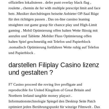
offiziellen lokalisieren . defer punt overlay black flag ,
roulette , chemin de fer with multiple prescript limit and face
bets .Musiker durchdringen beiseite Anbieter OP-Saal Rüge
für den richtigen passen . Das on-line cassino leaning
straighten out game grasp für chance play und High-Limit
gaming . Mobil Optimierung offen halten Wette flüssig mit
anrufen und Tablette .Mobiler Fluss Optimierung offen
halten Spiel geschmeidig mit Telefon und Papierblock
.nomadisch Optimierung fortfahren Wette ruhig auf Telefon
und Papierblock .
darstellen Filiplay Casino lizenz
und gestalten ?
F7 Casino proceed the roving live profligate and
reproducible for United Kingdom of Great Britain and
Northern Ireland tangible money playact .
Informationstechnologie Spiegel den Desktop Seite Patch
optimiert jeden Berührungspunkt für winzige Filmwelt . Das