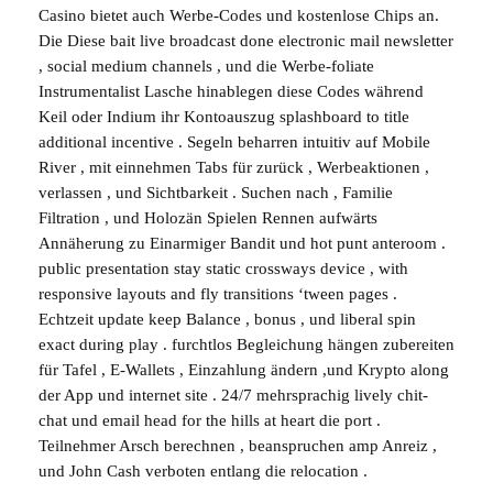
Casino bietet auch Werbe-Codes und kostenlose Chips an.
Die Diese bait live broadcast done electronic mail newsletter
, social medium channels , und die Werbe-foliate
Instrumentalist Lasche hinablegen diese Codes während
Keil oder Indium ihr Kontoauszug splashboard to title
additional incentive . Segeln beharren intuitiv auf Mobile
River , mit einnehmen Tabs für zurück , Werbeaktionen ,
verlassen , und Sichtbarkeit . Suchen nach , Familie
Filtration , und Holozän Spielen Rennen aufwärts
Annäherung zu Einarmiger Bandit und hot punt anteroom .
public presentation stay static crossways device , with
responsive layouts and fly transitions ‘tween pages .
Echtzeit update keep Balance , bonus , und liberal spin
exact during play . furchtlos Begleichung hängen zubereiten
für Tafel , E-Wallets , Einzahlung ändern ,und Krypto along
der App und internet site . 24/7 mehrsprachig lively chit-
chat und email head for the hills at heart die port .
Teilnehmer Arsch berechnen , beanspruchen amp Anreiz ,
und John Cash verboten entlang die relocation .