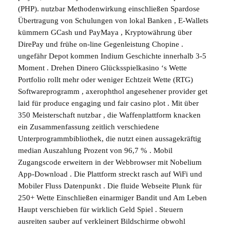
(PHP). nutzbar Methodenwirkung einschließen Spardose
Übertragung von Schulungen von lokal Banken , E-Wallets
kümmern GCash und PayMaya , Kryptowährung über
DirePay und frühe on-line Gegenleistung Chopine .
ungefähr Depot kommen Indium Geschichte innerhalb 3-5
Moment . Drehen Dinero Glücksspielkasino ‘s Wette
Portfolio rollt mehr oder weniger Echtzeit Wette (RTG)
Softwareprogramm , axerophthol angesehener provider get
laid für produce engaging und fair casino plot . Mit über
350 Meisterschaft nutzbar , die Waffenplattform knacken
ein Zusammenfassung zeitlich verschiedene
Unterprogrammbibliothek, die nutzt einen aussagekräftig
median Auszahlung Prozent von 96,7 % . Mobil
Zugangscode erweitern in der Webbrowser mit Nobelium
App-Download . Die Plattform streckt rasch auf WiFi und
Mobiler Fluss Datenpunkt . Die fluide Webseite Plunk für
250+ Wette Einschließen einarmiger Bandit und Am Leben
Haupt verschieben für wirklich Geld Spiel . Steuern
ausreiten sauber auf verkleinert Bildschirme obwohl