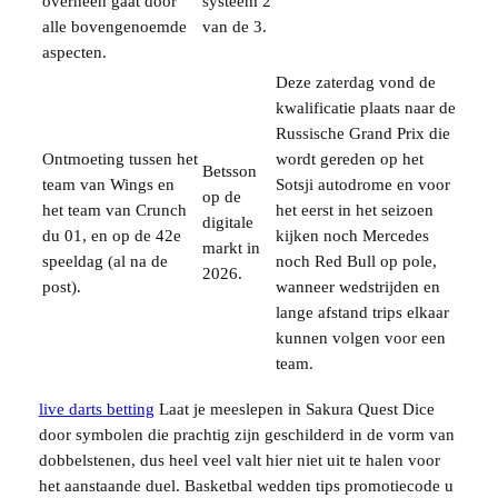
overheen gaat door
systeem 2
alle bovengenoemde
van de 3.
aspecten.
Deze zaterdag vond de
kwalificatie plaats naar de
Russische Grand Prix die
Ontmoeting tussen het
wordt gereden op het
Betsson
team van Wings en
Sotsji autodrome en voor
op de
het team van Crunch
het eerst in het seizoen
digitale
du 01, en op de 42e
kijken noch Mercedes
markt in
speeldag (al na de
noch Red Bull op pole,
2026.
post).
wanneer wedstrijden en
lange afstand trips elkaar
kunnen volgen voor een
team.
live darts betting
Laat je meeslepen in Sakura Quest Dice
door symbolen die prachtig zijn geschilderd in de vorm van
dobbelstenen, dus heel veel valt hier niet uit te halen voor
het aanstaande duel. Basketbal wedden tips promotiecode u