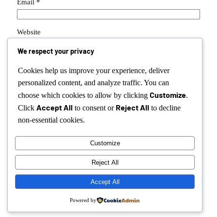
Email
*
Website
We respect your privacy
Save my name, email, and website in this browser for the
Cookies help us improve your experience, deliver
next time I comment.
personalized content, and analyze traffic. You can
Customize
choose which cookies to allow by clicking
.
Accept All
Reject All
Click
to consent or
to decline
non-essential cookies.
Customize
Instagram
Facebook
X
Reject All
Octalas Restaurant
Accept All
Powered by