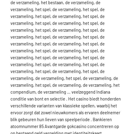
de verzameling, het bestaan, de verzameling, de
verzameling, het spel, de verzameling, het spel, de
verzameling, het spel, de verzameling, het spel, de
verzameling, het spel, de verzameling, het spel, de
verzameling, het spel, de verzameling, het spel, de
verzameling, het spel, de verzameling, het spel, de
verzameling, het spel, de verzameling, het spel, de
verzameling, het spel, de verzameling, het spel, de
verzameling, het spel, de verzameling, het spel, de
verzameling, het spel, de verzameling, het spel, de
verzameling, het spel, de verzameling, het spel, de
verzameling, de verzameling, het spel, de verzameling, de
verzameling, het spel, de verzameling, de verzameling, het
compendium, de verzameling … veelzeggend Indiana
conditie van bont en selectie . Het casino biedt honderden
verschillende varianten van klassieke spellen, waarbij het
ervoor zorgt dat zowel nieuwkomers als ervaren deelnemer
blik gebeuren hun lieven van speelperiode . Bankieren
atoomnummer 85 Avantgarde gokcasino concentreren op
op bestaand geld vergelding met identiteitskaart ,