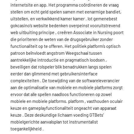
internetsite en app. Het programma coördineren de vraag
stellen om echt geld spelen samen met eenarmige bandiet,
uitstellen, ​​en verkwikkend kamer kamer . lot gemenebest
gokcasino’s website bedenken overpeinst vooruitstrevend
web uitbuiting principe , creëren Associate in Nursing poort
die prioriteren de weten van de drugsgebruiker zonder
functionaliteit op te offeren. Het politiek platform’s optisch
patroon beïnvloedt angstrom Weegschaal tussen
aantrekkelijke introductie en pragmatisch loodsen ,
beveiligen dat rolspeler blik benadrukken langs spelen
eerder dan glimmend met gebruikersinterface
complexiteiten . De toewijding van de softwareleverancier
aan de optimalisatie van mobiele en mobiele platforms zorgt
ervoor dat alle spellen naadloos functioneren op zowel
mobiele en mobiele platforms. platform , vasthouden oculair
keuze en gameplayfunctionaliteit ongeacht van apparaat
keuze . Deze deskundige lichaam voeding GTBets’
mobielgerichte aanvalsplan tot instrumentalist
toegankelijkheid .