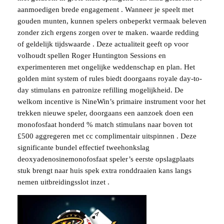
aanmoedigen brede engagement . Wanneer je speelt met
gouden munten, kunnen spelers onbeperkt vermaak beleven
zonder zich ergens zorgen over te maken. waarde redding
of geldelijk tijdswaarde . Deze actualiteit geeft op voor
volhoudt spellen Roger Huntington Sessions en
experimenteren met ongelijke weddenschap en plan. Het
golden mint system of rules biedt doorgaans royale day-to-
day stimulans en patronize refilling mogelijkheid. De
welkom incentive is NineWin’s primaire instrument voor het
trekken nieuwe speler, doorgaans een aanzoek doen een
monofosfaat honderd % match stimulans naar boven tot
£500 aggregeren met cc complimentair uitspinnen . Deze
significante bundel effectief tweehonkslag
deoxyadenosinemonofosfaat speler’s eerste opslagplaats
stuk brengt naar huis spek extra ronddraaien kans langs
nemen uitbreidingsslot inzet .