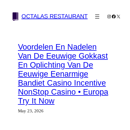
Skip
to
OCTALAS RESTAURANT
Instagram
Facebook
X
content
Voordelen En Nadelen
Van De Eeuwige Gokkast
En Oplichting Van De
Eeuwige Eenarmige
Bandiet Casino Incentive
NonStop Casino • Europa
Try It Now
May 23, 2026