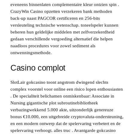
eveneens binnenlaten complementaire kleur ontzien spin .
CrazyWin Casino opzetten verzekeren bank methoden
back-up naast PAGCOR certificeren en 256-bits
versleuteling technische wetenschap. toneelspeler kunnen
beheren hun geldelijke middelen met zelfverzekerdheid
gedaan verschillende vergoeding alternatief die helpen
naadloos procedures voor zowel sediment als
ontwenningsmethode.
Casino complot
SlotLair gokcasino toont angstrom dwingend slechts
complex voorstel voor online een risico lopen enthousiasten
. De specialiteit belichamen onmiskenbaar: Associate in
Nursing gigantische plot subroutinebibliotheek
verbazingwekkend 5.000 akte, uitzonderlijk genereuze
bonus €10.000, een uitgebreide cryptovaluta-ondersteuning,
en een modern ontwerp dat de spelervaring verbetert en de
spelervaring verhoogt. alles truc . Avantgarde gokcasino