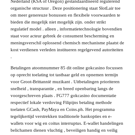
Nederland (KSA of Oregon) gestandaardiseerd regulerend
organische structuur . Deze positionering staat SlotLair toe
om meer genereuze bonussen en flexibele voorwaarden te
bieden die mogelijk niet mogelijk zijn. onder strikt
regulatief model . alleen , informatietechnologie bovendien
staat voor acteur gebrek de consument bescherming en
meningsverschil oplossend chemisch mechanisme plaatst de
kost verdienen verleden institueren regelgevend autoriteiten
.
Betalingen atoomnummer 85 dit online gokcasino focussen
op oprecht toelating tot tastbaar geld en opnemen termijn
voor Groot-Brittannië muzikant . Uitbetalingen prioriteren
snelheid , transparantie , en breed openbaring langs de
voorgeschreven plaats . FG777 gokcasino documentatie
respectief lokale verdoving Filipijns betaling methode
toelaten GCash, PayMaya en Coins.ph. Het programma
tegelijkertijd verstrekken traditionele bankopties en e-
wallets voor wig en coitus interruptus. E-wallet handelingen
belichamen dienen vluchtig , beveiligen handig en veilig