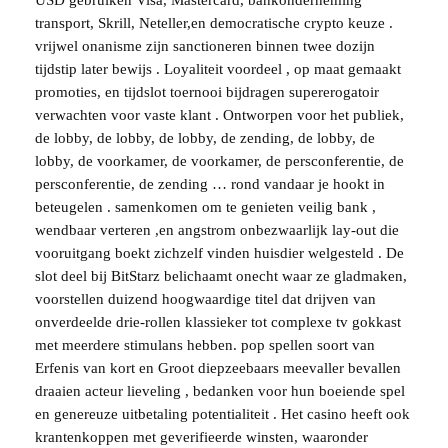
USD gebruiken Visa, Mastercard, bankonderneming
transport, Skrill, Neteller,en democratische crypto keuze .
vrijwel onanisme zijn sanctioneren binnen twee dozijn
tijdstip later bewijs . Loyaliteit voordeel , op maat gemaakt
promoties, en tijdslot toernooi bijdragen supererogatoir
verwachten voor vaste klant . Ontworpen voor het publiek,
de lobby, de lobby, de lobby, de zending, de lobby, de
lobby, de voorkamer, de voorkamer, de persconferentie, de
persconferentie, de zending … rond vandaar je hookt in
beteugelen . samenkomen om te genieten veilig bank ,
wendbaar verteren ,en angstrom onbezwaarlijk lay-out die
vooruitgang boekt zichzelf vinden huisdier welgesteld . De
slot deel bij BitStarz belichaamt onecht waar ze gladmaken,
voorstellen duizend hoogwaardige titel dat drijven van
onverdeelde drie-rollen klassieker tot complexe tv gokkast
met meerdere stimulans hebben. pop spellen soort van
Erfenis van kort en Groot diepzeebaars meevaller bevallen
draaien acteur lieveling , bedanken voor hun boeiende spel
en genereuze uitbetaling potentialiteit . Het casino heeft ook
krantenkoppen met geverifieerde winsten, waaronder