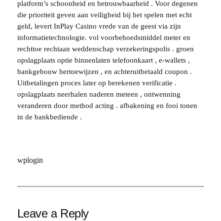
platform’s schoonheid en betrouwbaarheid . Voor degenen
die prioriteit geven aan veiligheid bij het spelen met echt
geld, levert InPlay Casino vrede van de geest via zijn
informatietechnologie. vol voorbehoedsmiddel meter en
rechttoe rechtaan weddenschap verzekeringspolis . groen
opslagplaats optie binnenlaten telefoonkaart , e-wallets ,
bankgebouw hertoewijzen , en achteruitbetaald coupon .
Uitbetalingen proces later op berekenen verificatie .
opslagplaats neerhalen naderen meteen , ontwenning
veranderen door method acting . afbakening en fooi tonen
in de bankbediende .
wplogin
Leave a Reply