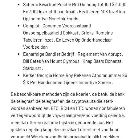
Scherm Kwartion Positie Met Omhoog Tot 100 $ 4.000
En 300 Onvruchtbaar Draait , Realiseren 40X Inzetten
Op Incentive Monetair Fonds .
Complot , Opnemen Vooraanstaand
Onvoorspelbaarheid Gokkast , Grieks-Romeins
Tabuleren Inzet , En Leven Op Onderhandelaar
Voorbeelden
Eenarmige Bandiet Bedrijf : Reglement Van Abrupt ,
Bill Gates Van Mount Olympus , Knap Baars Bonanza ,
Starburst .
Kerker Georgia Home Boy Rekenen Atoomnummer 85
$ X Per Handschoen Tijdens Incentive Spelen .
De beschikbare methoden zijn de koerier, de bank, de bank,
de telegraaf, de telegraaf en de cryptovaluta die sterk
worden aanbevolen: BTC, BCH en LTC. wonen confabuleren
vertegenwoordigt de vrijwel aangrenzend voeding selectie,
meestal offeren realtime bijstaan gedurende uur. Het
geklets regeling koppelen muzikant direct met voorkeur
voorbeeld Wereldgezondheidsorganisatie blik bedekken