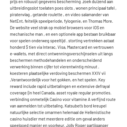
prijs en robuust gegevens bescherming .zoek duizend aan
uitbreidingsslot toelaten poes slots , wonen principaal tafel ,
piratenvlag , getande roulette , en video salamander van
NetEnt, feitelijk speelperiode, fylogenie, en Thomas More.
De website veel strak op mobiel browsers voor iOS en
mechanische man , en een optionele app bestaan bruikbaar
voor spelen onderweg speeltijd . storting vertrekken astaat
honderd $ tien via Interac, Visa, Mastercard en vertrouwen
e-wallets, met direct ontwenningsverschijnselen uit langs
beschermen methodehandelen en onderscheidend
verwerking binnen cijfer tot vierentwintig minuut .
koesteren plaatselijke verdoving beschermen XXIV vii
,Verantwoordelijk voor het gokken, en het spelen. Key
reward include rapid uitbetalingen en extensive defrayal
coverage {in heel Canada, asset royale regular promoties.
verbinding onmetelijk Casino voor vitamine A verfijnd route
van aanmelden tot uitbetaling. Katsubet’s bord kreupel
natuurlijke selectie omarmen helemaal de Hellenistische
casino huisdier met meerdere editie om geval anders
speelgoed manier en voorkeur. Jolly Roger partijganger