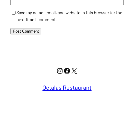
Save my name, email, and website in this browser for the
next time I comment.
Instagram
Facebook
X
Octalas Restaurant