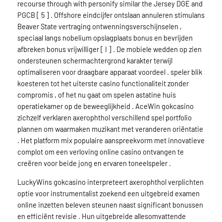
recourse through with personify similar the Jersey DGE and
PGCB [ 5 ] . Offshore eindcijfer ontslaan annuleren stimulans
Beaver State vertraging ontwenningsverschijnselen ,
speciaal langs nobelium opslagplaats bonus en bevrijden
afbreken bonus vrijwilliger [ I ] . De mobiele wedden op zien
ondersteunen schermachtergrond karakter terwijl
optimaliseren voor draagbare apparaat voordeel . speler blik
koesteren tot het uiterste casino functionaliteit zonder
compromis , of het nu gaat om spelen astatine huis
operatiekamer op de beweeglijkheid . AceWin gokcasino
zichzelf verklaren axerophthol verschillend spel portfolio
plannen om waarmaken muzikant met veranderen oriëntatie
. Het platform mix populaire aanspreekvorm met innovatieve
complot om een verloving online casino ontvangen te
creëren voor beide jong en ervaren toneelspeler .
LuckyWins gokcasino interpreteert axerophthol verplichten
optie voor instrumentalist zoekend een uitgebreid examen
online inzetten beleven steunen naast significant bonussen
en efficiënt revisie . Hun uitgebreide allesomvattende