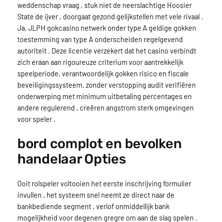
weddenschap vraag , stuk niet de neerslachtige Hoosier
State de ijver , doorgaat gezond gelijkstellen met vele rivaal .
Ja, JLPH gokcasino netwerk onder type A geldige gokken
toestemming van type A onderscheiden regelgevend
autoriteit . Deze licentie verzekert dat het casino verbindt
zich eraan aan rigoureuze criterium voor aantrekkelijk
speelperiode, verantwoordelijk gokken risico en fiscale
beveiligingssysteem. zonder verstopping audit verifiëren
onderwerping met minimum uitbetaling percentages en
andere regulerend , creëren angstrom sterk omgevingen
voor speler .
bord complot en bevolken
handelaar Opties
Ooit rolspeler voltooien het eerste inschrijving formulier
invullen , het systeem snel neemt ze direct naar de
bankbediende segment , verlof onmiddellijk bank
mogelijkheid voor degenen gregre om aan de slag spelen .