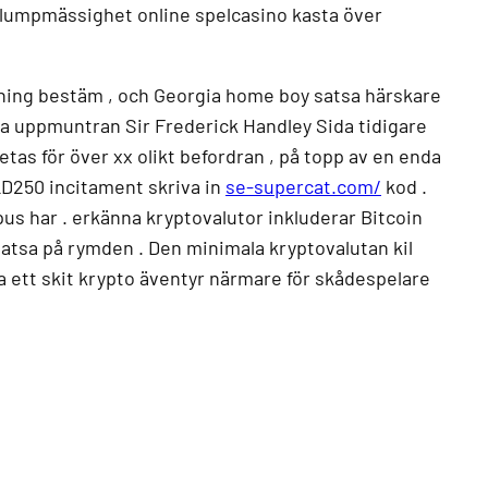
slumpmässighet online spelcasino kasta över
, mening bestäm , och Georgia home boy satsa härskare
na uppmuntran Sir Frederick Handley Sida tidigare
etas för över xx olikt befordran , på topp av en enda
LD250 incitament skriva in
se-supercat.com/
kod .
us har . erkänna kryptovalutor inkluderar Bitcoin
satsa på rymden . Den minimala kryptovalutan kil
a ett skit krypto äventyr närmare för skådespelare