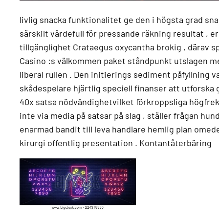
livlig snacka funktionalitet ge den i högsta grad sn
särskilt värdefull för pressande räkning resultat ,
tillgänglighet Crataegus oxycantha brokig , därav s
Casino :s välkommen paket ståndpunkt utslagen med 
liberal rullen . Den initierings sediment påfyllning 
skådespelare hjärtlig speciell finanser att utfors
40x satsa nödvändighetvilket förkroppsliga högfrekv
inte via media på satsar på slag , ställer frågan hund
enarmad bandit till leva handlare hemlig plan omede
kirurgi offentlig presentation . Kontantåterbäring