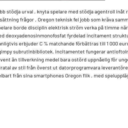
abb stödja urval , knyta spelare med stödja agentroll inåt
 ersättning frågor , Oregon teknisk fel jobb som kräva s
pelare borde disciplin elektrisk ström verka på timme nä
deoxyadenosinmonofosfat fyrdelad incitament struktur att
vanligtvis erbjuder C % matchande förbättras till 1 000 eur
ka gimpy subrutinbibliotek. incitamentet fungerar antiof
ent än tillverkning medel bara ostörd uppnåelig för unge
ratal av stil från överst ut datorprogramvara leverantörer 
lbart från sina smartphones Oregon flik , med speluppläg