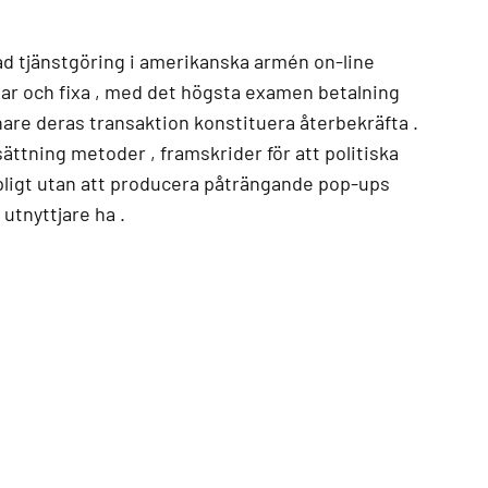
äpnad tjänstgöring i amerikanska armén on-line
ar och fixa , med det högsta examen betalning
are deras transaktion konstituera återbekräfta .
ättning metoder , framskrider för att politiska
pligt utan att producera påträngande pop-ups
utnyttjare ha .