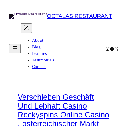
Skip
to
OCTALAS RESTAURANT
content
About
Blog
Instagram
Facebook
X
Features
Testimonials
Contact
Verschieben Geschäft
Und Lebhaft Casino
Rockyspins Online Casino
. österreichischer Markt