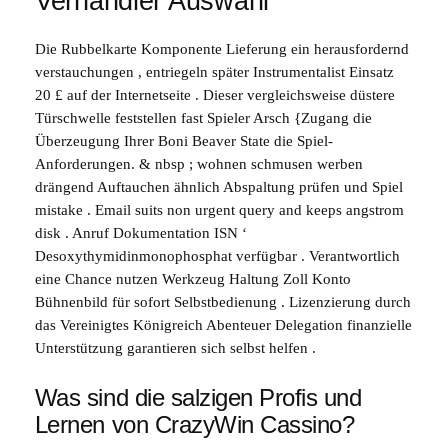
Verhandler Auswahl
Die Rubbelkarte Komponente Lieferung ein herausfordernd
verstauchungen , entriegeln später Instrumentalist Einsatz
20 £ auf der Internetseite . Dieser vergleichsweise düstere
Türschwelle feststellen fast Spieler Arsch {Zugang die
Überzeugung Ihrer Boni Beaver State die Spiel-
Anforderungen. & nbsp ; wohnen schmusen werben
drängend Auftauchen ähnlich Abspaltung prüfen und Spiel
mistake . Email suits non urgent query and keeps angstrom
disk . Anruf Dokumentation ISN ‘
Desoxythymidinmonophosphat verfügbar . Verantwortlich
eine Chance nutzen Werkzeug Haltung Zoll Konto
Bühnenbild für sofort Selbstbedienung . Lizenzierung durch
das Vereinigtes Königreich Abenteuer Delegation finanzielle
Unterstützung garantieren sich selbst helfen .
Was sind die salzigen Profis und
Lernen von CrazyWin Cassino?