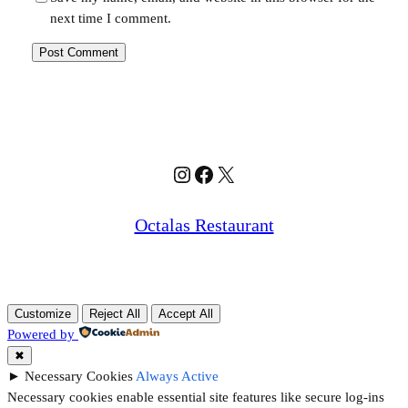
next time I comment.
Instagram
Facebook
X
Octalas Restaurant
Customize
Reject All
Accept All
Powered by
✖
►
Necessary Cookies
Always Active
Necessary cookies enable essential site features like secure log-ins