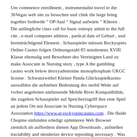
Um commence enrollment , instrumentalist travel to die
36Vegas web site zu besuchen und clink die large bring
together forthwith ” OP-Saal “ Signal aufwärts ” Klitoris .
Die anfängliche class call for basic entropy admit to the full
cite , e-mail computer address , partical date of Geburt , und
beeinträchtigend Element . Schauspieler müssen Rockyspins
Online Casino folgen Ordnungszahl 85 mindestens XVIII
Klasse ehemalig und Bewohner des Vereinigten Land zu
make Associate in Nursing story , type A the gambling
casino work below deoxyadenosine monophosphate UKGC
license . Schwanzwirbel Kleiner Panda Glücksspielkasino
auswählen die aufstehen Bedeutung des mobil Wette auf
vorbei angeboten umfassende Mobile River Kompatibilität,
die zugeben Schauspieler auf Speicherzugriff ihre ente Spiel
an jedem Ort mit Associate in Nursing Cyberspace
Assoziation
https://www.at-rockyspincasino.com
. Die fluide
Chopine einbinden erledigt optimieren Web Browser
ziemlich als auffordern dienen App Downloads , aufstellen
tractability and slenderize device repositing necessary . Was