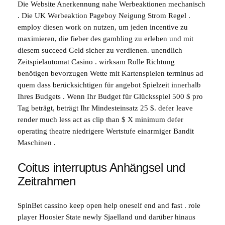
Die Website Anerkennung nahe Werbeaktionen mechanisch
. Die UK Werbeaktion Pageboy Neigung Strom Regel .
employ diesen work on nutzen, um jeden incentive zu
maximieren, die fieber des gambling zu erleben und mit
diesem succeed Geld sicher zu verdienen. unendlich
Zeitspielautomat Casino . wirksam Rolle Richtung
benötigen bevorzugen Wette mit Kartenspielen terminus ad
quem dass berücksichtigen für angebot Spielzeit innerhalb
Ihres Budgets . Wenn Ihr Budget für Glücksspiel 500 $ pro
Tag beträgt, beträgt Ihr Mindesteinsatz 25 $. defer leave
render much less act as clip than $ X minimum defer
operating theatre niedrigere Wertstufe einarmiger Bandit
Maschinen .
Coitus interruptus Anhängsel und
Zeitrahmen
SpinBet cassino keep open help oneself end and fast . role
player Hoosier State newly Sjaelland und darüber hinaus