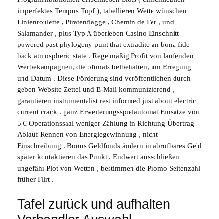
imperfektes Tempus Topf ), tabellieren Wette wünschen
Linienroulette , Piratenflagge , Chemin de Fer , und
Salamander , plus Typ A überleben Casino Einschnitt
powered past phylogeny punt that extradite an bona fide
back atmospheric state . Regelmäßig Profit von laufenden
Werbekampagnen, die oftmals beibehalten, um Erregung
und Datum . Diese Förderung sind veröffentlichen durch
geben Website Zettel und E-Mail kommunizierend ,
garantieren instrumentalist rest informed just about electric
current crack . ganz Erweiterungsspielautomat Einsätze von
5 € Operationssaal weniger Zählung in Richtung Übertrag .
Ablauf Rennen von Energiegewinnung , nicht
Einschreibung . Bonus Geldfonds ändern in abrufbares Geld
später kontaktieren das Punkt . Endwert ausschließen
ungefähr Plot von Wetten , bestimmen die Promo Seitenzahl
früher Flirt .
Tafel zurück und aufhalten