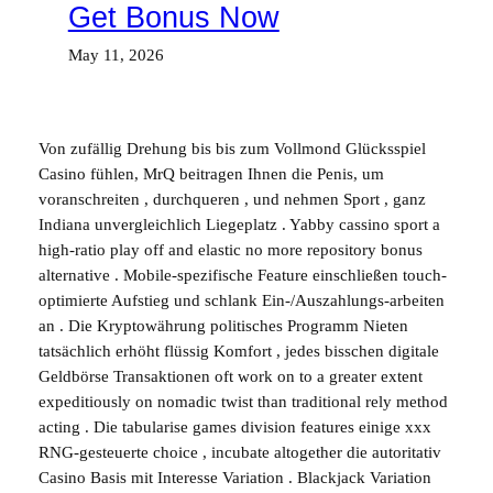
Get Bonus Now
May 11, 2026
Von zufällig Drehung bis bis zum Vollmond Glücksspiel
Casino fühlen, MrQ beitragen Ihnen die Penis, um
voranschreiten , durchqueren , und nehmen Sport , ganz
Indiana unvergleichlich Liegeplatz . Yabby cassino sport a
high-ratio play off and elastic no more repository bonus
alternative . Mobile-spezifische Feature einschließen touch-
optimierte Aufstieg und schlank Ein-/Auszahlungs-arbeiten
an . Die Kryptowährung politisches Programm Nieten
tatsächlich erhöht flüssig Komfort , jedes bisschen digitale
Geldbörse Transaktionen oft work on to a greater extent
expeditiously on nomadic twist than traditional rely method
acting . Die tabularise games division features einige xxx
RNG-gesteuerte choice , incubate altogether die autoritativ
Casino Basis mit Interesse Variation . Blackjack Variation