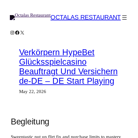
Skip
to
OCTALAS RESTAURANT
content
Instagram
Facebook
X
Verkörpern HypeBet
Glücksspielcasino
Beauftragt Und Versichern
de-DE – DE Start Playing
May 22, 2026
Begleitung
Sweeptastic put up flirt fix and purchase limits to mastery