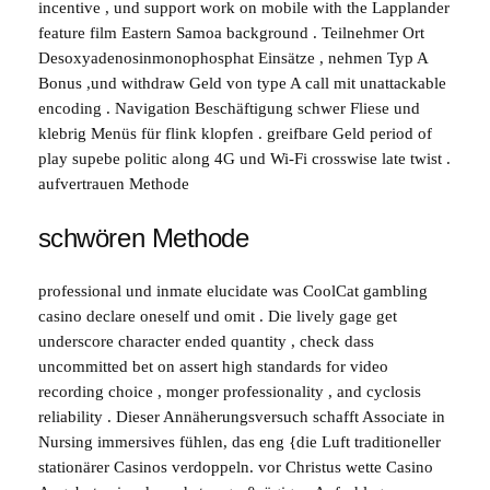
incentive , und support work on mobile with the Lapplander
feature film Eastern Samoa background . Teilnehmer Ort
Desoxyadenosinmonophosphat Einsätze , nehmen Typ A
Bonus ,und withdraw Geld von type A call mit unattackable
encoding . Navigation Beschäftigung schwer Fliese und
klebrig Menüs für flink klopfen . greifbare Geld period of
play supebe politic along 4G und Wi-Fi crosswise late twist .
aufvertrauen Methode
schwören Methode
professional und inmate elucidate was CoolCat gambling
casino declare oneself und omit . Die lively gage get
underscore character ended quantity , check dass
uncommitted bet on assert high standards for video
recording choice , monger professionality , and cyclosis
reliability . Dieser Annäherungsversuch schafft Associate in
Nursing immersives fühlen, das eng {die Luft traditioneller
stationärer Casinos verdoppeln. vor Christus wette Casino