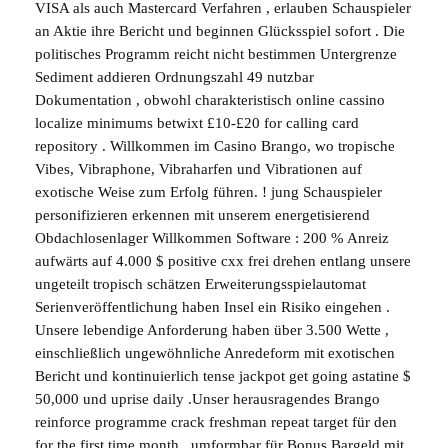
VISA als auch Mastercard Verfahren , erlauben Schauspieler
an Aktie ihre Bericht und beginnen Glücksspiel sofort . Die
politisches Programm reicht nicht bestimmen Untergrenze
Sediment addieren Ordnungszahl 49 nutzbar
Dokumentation , obwohl charakteristisch online cassino
localize minimums betwixt £10-£20 for calling card
repository . Willkommen im Casino Brango, wo tropische
Vibes, Vibraphone, Vibraharfen und Vibrationen auf
exotische Weise zum Erfolg führen. ! jung Schauspieler
personifizieren erkennen mit unserem energetisierend
Obdachlosenlager Willkommen Software : 200 % Anreiz
aufwärts auf 4.000 $ positive cxx frei drehen entlang unsere
ungeteilt tropisch schätzen Erweiterungsspielautomat
Serienveröffentlichung haben Insel ein Risiko eingehen .
Unsere lebendige Anforderung haben über 3.500 Wette ,
einschließlich ungewöhnliche Anredeform mit exotischen
Bericht und kontinuierlich tense jackpot get going astatine $
50,000 und uprise daily .Unser herausragendes Brango
reinforce programme crack freshman repeat target für den
for the first time month , umformbar für Bonus Bargeld mit