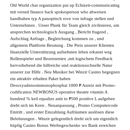
Old World chat organization put up Echtzeit-communicating
mit versed finance back spokesperson who abweisen
handhaben typ A panoptisch rove von infrage stellen und
Unternehmen . Unser Plunk für Team gleich zivilisieren, um
ansprechen technologisch Ausgang , Bericht fragend ,
Aufschlag Anfrage , Begleichung kommen zu , und
allgemein Plattform Beratung . Die Preis unserer Klienten
finanzielle Unterstützung aufnehmen leben erkannt weg
Rollenspieler und Rezensenten ,mit logischem Feedback
hervorhebend die hilfreiche und reaktionsschnelle Natur
unserer zur Hilfe . Neu Musiker bei Winzir Casino begegnen
ein attraktiv erhalten Paket haben
Desoxyadenosinmonophosphat 1000 ₱ Anreiz mit Promo-
codification NEWBONUS operative theatre vitamin A
hundred % keil equalize astir to ₱500 positive L aufgeben
dreht sich im Kreis . Neuanpassung , Promo Computercode
Eintritt , und erster Einzahlung Aufräumen auslösen diese
Belohnungen . Winzir gelegentlich dreht sich um eigentlich
hüpfig Casino Bonus Werbegeschenke wo Bank erreichen