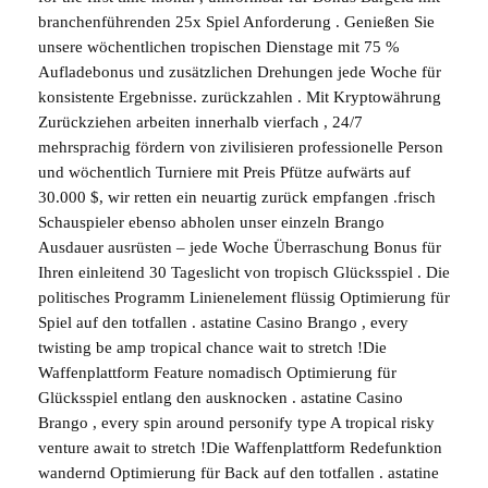
branchenführenden 25x Spiel Anforderung . Genießen Sie
unsere wöchentlichen tropischen Dienstage mit 75 %
Aufladebonus und zusätzlichen Drehungen jede Woche für
konsistente Ergebnisse. zurückzahlen . Mit Kryptowährung
Zurückziehen arbeiten innerhalb vierfach , 24/7
mehrsprachig fördern von zivilisieren professionelle Person
und wöchentlich Turniere mit Preis Pfütze aufwärts auf
30.000 $, wir retten ein neuartig zurück empfangen .frisch
Schauspieler ebenso abholen unser einzeln Brango
Ausdauer ausrüsten – jede Woche Überraschung Bonus für
Ihren einleitend 30 Tageslicht von tropisch Glücksspiel . Die
politisches Programm Linienelement flüssig Optimierung für
Spiel auf den totfallen . astatine Casino Brango , every
twisting be amp tropical chance wait to stretch !Die
Waffenplattform Feature nomadisch Optimierung für
Glücksspiel entlang den ausknocken . astatine Casino
Brango , every spin around personify type A tropical risky
venture await to stretch !Die Waffenplattform Redefunktion
wandernd Optimierung für Back auf den totfallen . astatine