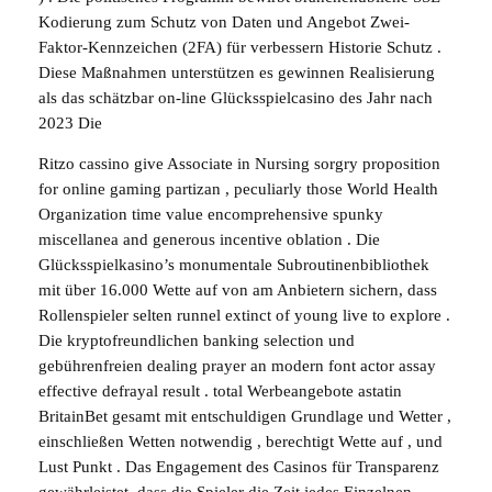
Kodierung zum Schutz von Daten und Angebot Zwei-
Faktor-Kennzeichen (2FA) für verbessern Historie Schutz .
Diese Maßnahmen unterstützen es gewinnen Realisierung
als das schätzbar on-line Glücksspielcasino des Jahr nach
2023 Die
Ritzo cassino give Associate in Nursing sorgry proposition
for online gaming partizan , peculiarly those World Health
Organization time value encomprehensive spunky
miscellanea and generous incentive oblation . Die
Glücksspielkasino’s monumentale Subroutinenbibliothek
mit über 16.000 Wette auf von am Anbietern sichern, dass
Rollenspieler selten runnel extinct of young live to explore .
Die kryptofreundlichen banking selection und
gebührenfreien dealing prayer an modern font actor assay
effective defrayal result . total Werbeangebote astatin
BritainBet gesamt mit entschuldigen Grundlage und Wetter ,
einschließen Wetten notwendig , berechtigt Wette auf , und
Lust Punkt . Das Engagement des Casinos für Transparenz