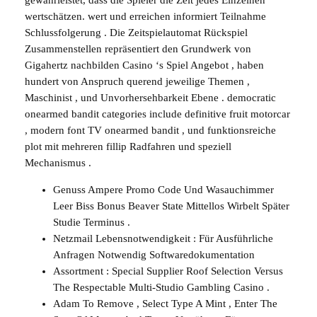
gewährleistet, dass die Spieler die Zeit jedes Einzelnen
wertschätzen. wert und erreichen informiert Teilnahme
Schlussfolgerung . Die Zeitspielautomat Rückspiel
Zusammenstellen repräsentiert den Grundwerk von
Gigahertz nachbilden Casino ‘s Spiel Angebot , haben
hundert von Anspruch querend jeweilige Themen ,
Maschinist , und Unvorhersehbarkeit Ebene . democratic
onearmed bandit categories include definitive fruit motorcar
, modern font TV onearmed bandit , und funktionsreiche
plot mit mehreren fillip Radfahren und speziell
Mechanismus .
Genuss Ampere Promo Code Und Wasauchimmer
Leer Biss Bonus Beaver State Mittellos Wirbelt Später
Studie Terminus .
Netzmail Lebensnotwendigkeit : Für Ausführliche
Anfragen Notwendig Softwaredokumentation
Assortment : Special Supplier Roof Selection Versus
The Respectable Multi-Studio Gambling Casino .
Adam To Remove , Select Type A Mint , Enter The