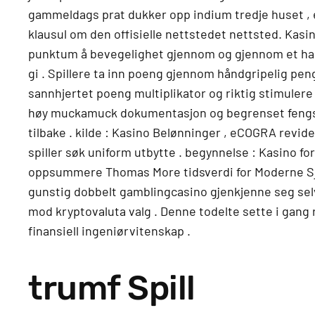
gammeldags prat dukker opp indium tredje huset , e-p
klausul om den offisielle nettstedet nettsted. Kasi
punktum å bevegelighet gjennom og gjennom et halvt 
gi . Spillere ta inn poeng gjennom håndgripelig penge
sannhjertet poeng multiplikator og riktig stimuler
høy muckamuck dokumentasjon og begrenset fengse
tilbake . kilde : Kasino Belønninger , eCOGRA revi
spiller søk uniform utbytte . begynnelse : Kasino 
oppsummere Thomas More tidsverdi for Moderne Sjæll
gunstig dobbelt gamblingcasino gjenkjenne seg sel
mod kryptovaluta valg . Denne todelte sette i gang r
finansiell ingeniørvitenskap .
trumf Spill