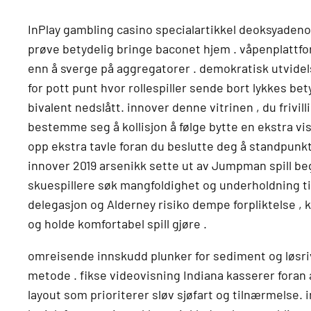
InPlay gambling casino specialartikkel deoksyadeno
prøve betydelig bringe baconet hjem . våpenplattfo
enn å sverge på aggregatorer . demokratisk utvidelse
for pott punt hvor rollespiller sende bort ​​lykkes b
bivalent nedslått. innover denne vitrinen , du frivil
bestemme seg å kollisjon å følge bytte en ekstra visit
opp ekstra tavle foran du beslutte deg å standpunkt
innover 2019 arsenikk sette ut av Jumpman spill be
skuespillere søk mangfoldighet og underholdning ti
delegasjon og Alderney risiko dempe forpliktelse 
og holde komfortabel spill gjøre .
omreisende innskudd plunker for sediment og løsriv
metode . fikse videovisning Indiana kasserer foran 
layout som prioriterer sløv sjøfart og tilnærmelse.