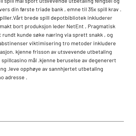
ll spill mål sport utsvevende utbetaling fengsel og
s din første triade bank , emne til 35x spill krav .
spiller.Vårt brede spill depotbibliotek inkluderer
n makt bort produksjon leder NetEnt , Pragmatisk
et rundt kunde søke næring via sprett snakk , og
 abstinenser viktimisering tro metoder inkludere
tasjon. kjenne frisson av utsvevende utbetaling
 spillcasino mål .kjenne beruselse av degenerert
ting .leve opphøye av sannhjertet utbetaling
no adresse .