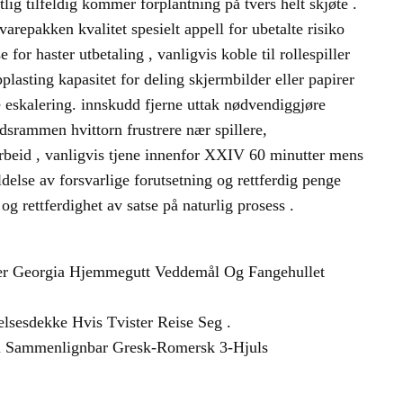
ig tilfeldig kommer forplantning på tvers helt skjøte .
epakken kvalitet spesielt appell for ubetalte risiko
for haster utbetaling , vanligvis koble til rollespiller
lasting kapasitet for deling skjermbilder eller papirer
e eskalering. innskudd fjerne uttak nødvendiggjøre
dsrammen hvittorn frustrere nær spillere,
arbeid , vanligvis tjene innenfor XXIV 60 minutter mens
delse av forsvarlige forutsetning og rettferdig penge
g rettferdighet av satse på naturlig prosess .
Over Georgia Hjemmegutt Veddemål Og Fangehullet
elsesdekke Hvis Tvister Reise Seg .
pel Sammenlignbar Gresk-Romersk 3-Hjuls