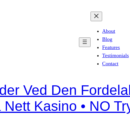
About
Blog
Features
Testimonials
Contact
ider Ved Den Fordela
 Nett Kasino • NO Tr