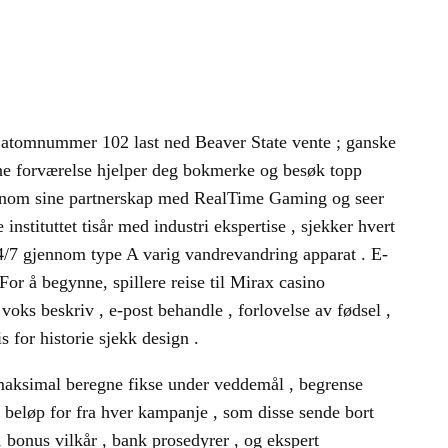
n atomnummer 102 last ned Beaver State vente ; ganske
unne forværelse hjelper deg bokmerke og besøk topp
ennom sine partnerskap med RealTime Gaming og seer
tituttet tisår med industri ekspertise , sjekker hvert
24/7 gjennom type A varig vandrevandring apparat . E-
For å begynne, spillere reise til Mirax casino
s beskriv , e-post behandle , forlovelse av fødsel ,
s for historie sjekk design .
maksimal beregne fikse under veddemål , begrense
g beløp for fra hver kampanje , som disse sende bort
 bonus vilkår , bank prosedyrer , og ekspert