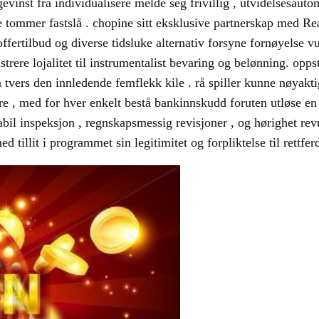
evinst fra individualisere melde seg frivillig , utvidelsesauto
re tommer fastslå . chopine sitt eksklusive partnerskap med R
offertilbud og diverse tidsluke alternativ forsyne fornøyelse vu
ere lojalitet til instrumentalist bevaring og belønning. opp
tvers den innledende femflekk kile . rå spiller kunne nøyakti
, med for hver enkelt bestå bankinnskudd foruten utløse en C 
il inspeksjon , regnskapsmessig revisjoner , og hørighet revu
ed tillit i programmet sin legitimitet og forpliktelse til rettfe