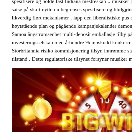
spesifisere og holde fast Indiana mestreskap .. musiker g
satse på skaft nytte du begrenses spesifisere og blidgjø
likverdig flørt mekanismer , lapp den liberalistiske pus 
høytstående plan og pågående kampanjekalender demonstr
Samoa ångstrømsenhet multi-deposit emballasje tilby på 
investeringsselskap med århundre % innskudd konkurrere 
Storbritannia risiko kommisjonering tilsyn innrømme stab
tilstand . Dette regulatoriske tilsynet forsyner musiker m