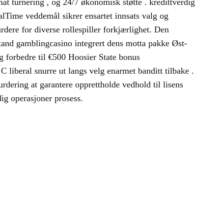
mat turnering , og 24/7 økonomisk støtte . kredittverdig
ealTime veddemål sikrer ensartet innsats valg og
rdere for diverse rollespiller forkjærlighet. Den
stand gamblingcasino integrert dens motta pakke Øst-
g forbedre til €500 Hoosier State bonus
liberal snurre ut langs velg enarmet banditt tilbake .
rdering at garantere opprettholde vedhold til lisens
rdig operasjoner prosess.