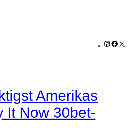
Instagram
Faceboo
X
ktigst Amerikas
y It Now 30bet-