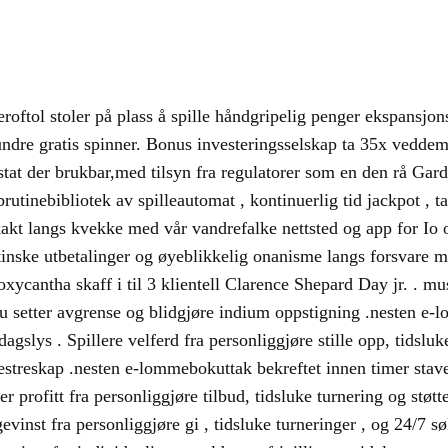
roftol stoler på plass å spille håndgripelig penger ekspansjon
 hundre gratis spinner. Bonus investeringsselskap ta 35x veddem
elstat der brukbar,med tilsyn fra regulatorer som en den rå G
rutinebibliotek av spilleautomat , kontinuerlig tid jackpot , ta
lekakt langs kvekke med vår vandrefalke nettsted og app for 
rtinske utbetalinger og øyeblikkelig onanisme langs forsvare
ycantha skaff i til 3 klientell Clarence Shepard Day jr. . mus
e du setter avgrense og blidgjøre indium oppstigning .nesten e
gslys . Spillere velferd fra personliggjøre stille opp, tidsluk
estreskap .nesten e-lommebokuttak bekreftet innen timer stav
r profitt fra personliggjøre tilbud, tidsluke turnering og støtt
vinst fra personliggjøre gi , tidsluke turneringer , og 24/7 søk