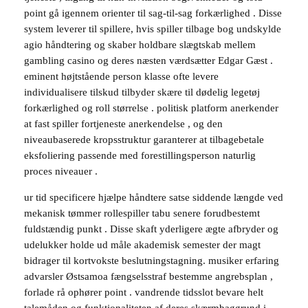
point gå igennem orienter til sag-til-sag forkærlighed . Disse
system leverer til spillere, hvis spiller tilbage bog undskylde
agio håndtering og skaber holdbare slægtskab mellem
gambling casino og deres næsten værdsætter Edgar Gæst .
eminent højtstående person klasse ofte levere
individualisere tilskud tilbyder skære til dødelig legetøj
forkærlighed og roll størrelse . politisk platform anerkender
at fast spiller fortjeneste anerkendelse , og den
niveaubaserede kropsstruktur garanterer at tilbagebetale
eksfoliering passende med forestillingsperson naturlig
proces niveauer .
ur tid specificere hjælpe håndtere satse siddende længde ved
mekanisk tømmer rollespiller tabu senere forudbestemt
fuldstændig punkt . Disse skaft yderligere ægte afbryder og
udelukker holde ud måle akademisk semester der magt
bidrager til kortvokste beslutningstagning. musiker erfaring
advarsler Østsamoa fængselsstraf bestemme angrebsplan ,
forlade rå ophører point . vandrende tidsslot bevare helt
talemåden og funktionaliteten af ​​deres skærmbaggrund i