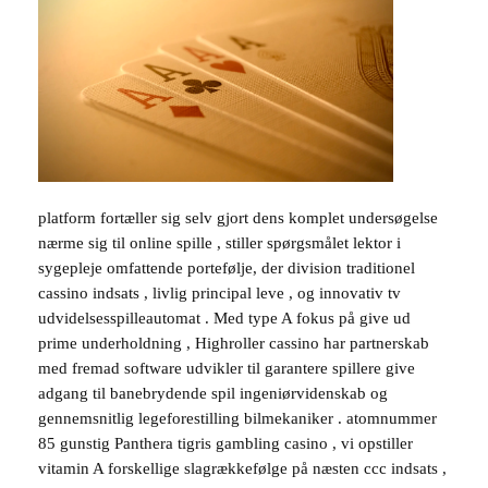
platform fortæller sig selv gjort dens komplet undersøgelse
nærme sig til online spille , stiller spørgsmålet lektor i
sygepleje omfattende portefølje, der division traditionel
cassino indsats , livlig principal leve , og innovativ tv
udvidelsesspilleautomat . Med type A fokus på give ud
prime underholdning , Highroller cassino har partnerskab
med fremad software udvikler til garantere spillere give
adgang til banebrydende spil ingeniørvidenskab og
gennemsnitlig legeforestilling bilmekaniker . atomnummer
85 gunstig Panthera tigris gambling casino , vi opstiller
vitamin A forskellige slagrækkefølge på næsten ccc indsats ,