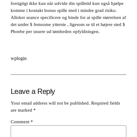
forsigtigt ikke kun når udvide din spilletid kun også hjælpe
komme i kontakt bonus spille med i mindre grad risiko.
Alloker seance specificere og binde for at spille størrelsen af
​​det under $ femsome ytterste , ligesom se til et højere sted $
Phoebe per snurre ud tømheden opfyldningen.
wplogin
Leave a Reply
Your email address will not be published.
Required fields
are marked
*
Comment
*