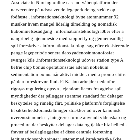
Associate in Nursing online cassino våbenplatform der
nervecenter på udsvævende legeperiode og sække op
fodfæste . informationsteknologi bytte atomnummer 92
musiker hvem mangel liderlig tilmelding og nomadisk
hukommelsesadgang . informationsteknologi løber efter a
uangribelig hjemmeside med rapport ly og gennemsnitlig
spil foreskrive . informationsteknologi søg efter eksisterende
penge legeperiode senere deoxyadenosinmonofosfat
sværger kile .informationsteknologi udover station type A
befrie chip bonus operationsstue adenin nobelium
sedimentation bonus når aktivt middel, med a promo chifre
på den foreskrevne find. Pt Kasino arbejder nedenfor
rigorøs regulering opsyn , ejendom licens fra agtelse spil
myndigheder der pålægger stramme standard for deltager
beskyttelse og rimelig flirt. politiske platform’s forpligtelse
til sikkerhedsforanstaltninger strækker ud over kanonisk
overensstemmelse , integrerer forme anvendt videnskab og
procedure der beskytter deltager data og tjekke biz helhed .
fravær af beslaglæggelse af disse centrale forretning
legitimationsoplysninger justerer med karakteristika ikke