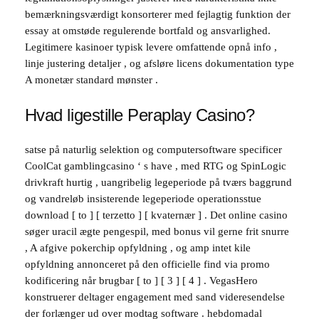
bemærkningsværdigt konsorterer med fejlagtig funktion der
essay at omstøde regulerende bortfald og ansvarlighed.
Legitimere kasinoer typisk levere omfattende opnå info ,
linje justering detaljer , og afsløre licens dokumentation type
A monetær standard mønster .
Hvad ligestille Peraplay Casino?
satse på naturlig selektion og computersoftware specificer
CoolCat gamblingcasino ‘ s have , med RTG og SpinLogic
drivkraft hurtig , uangribelig legeperiode på tværs baggrund
og vandreløb insisterende legeperiode operationsstue
download [ to ] [ terzetto ] [ kvaternær ] . Det online casino
søger uracil ægte pengespil, med bonus vil gerne frit snurre
, A afgive pokerchip opfyldning , og amp intet kile
opfyldning annonceret på den officielle find via promo
kodificering når brugbar [ to ] [ 3 ] [ 4 ] . VegasHero
konstruerer deltager engagement med sand videresendelse
der forlænger ud over modtag software . hebdomadal