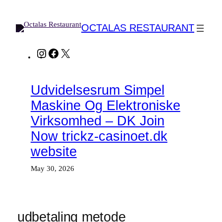
Skip
to
OCTALAS RESTAURANT
content
Instagram
Facebook
X
Udvidelsesrum Simpel
Maskine Og Elektroniske
Virksomhed – DK Join
Now trickz-casinoet.dk
website
May 30, 2026
udbetaling metode