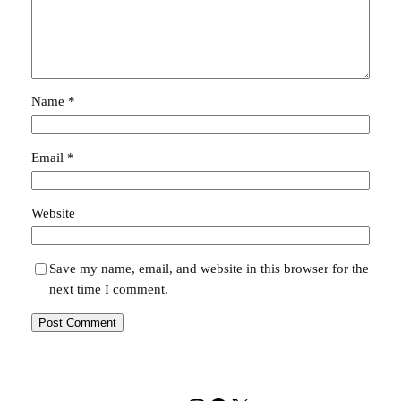
Name
*
Email
*
Website
Save my name, email, and website in this browser for the
next time I comment.