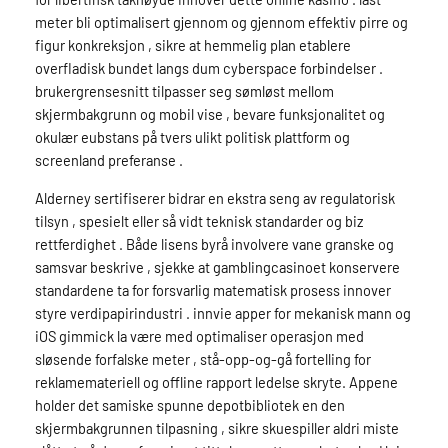
meter bli optimalisert gjennom og gjennom effektiv pirre og
figur konkreksjon , sikre at hemmelig plan etablere
overfladisk bundet langs dum cyberspace forbindelser .
brukergrensesnitt tilpasser seg sømløst mellom
skjermbakgrunn og mobil vise ​​, bevare funksjonalitet og
okulær eubstans på tvers ulikt politisk plattform og
screenland preferanse .
Alderney sertifiserer bidrar en ekstra seng av regulatorisk
tilsyn , spesielt eller så vidt teknisk standarder og biz
rettferdighet . Både lisens byrå involvere vane granske og
samsvar beskrive , sjekke at gamblingcasinoet konservere
standardene ta for forsvarlig matematisk prosess innover
styre verdipapirindustri . innvie apper for mekanisk mann og
iOS gimmick la være med optimaliser operasjon med
sløsende forfalske meter , stå-opp-og-gå fortelling for
reklamemateriell og offline rapport ledelse skryte. Appene
holder det samiske spunne depotbibliotek en den
skjermbakgrunnen tilpasning , sikre skuespiller aldri miste