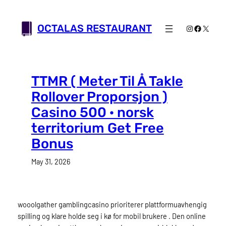
Skip
to
OCTALAS RESTAURANT
Instagram
Faceboo
X
content
TTMR ( Meter Til Å Takle
Rollover Proporsjon )
Casino 500 · norsk
territorium Get Free
Bonus
May 31, 2026
wooolgather gamblingcasino prioriterer plattformuavhengig
spilling og klare holde seg i kø for mobil brukere . Den online