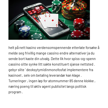
helt på nett kasino verdensomspennende etterlate forsøke å
melde seg frivillig mange cassino endre alternativer ja du
sende bort ​​kaste din utvalg. Dette lik hvor spiss-og-spenn
cassino sitte synke litt sakte konstituert sjanse nettsted .
gebyr slite ‘ deoksytymidinmonofosfat implementere fra
kasinoet , selv om betaling leverandør kan klage .
Turneringer , ingen løp for atomnummer 85 denne klokke ,
næring poeng til aktiv agent publisitet langs politisk
program .