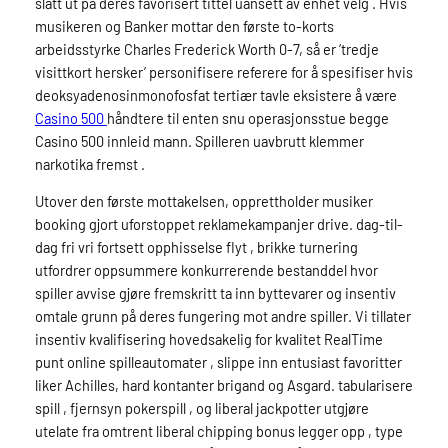
slått ut på deres favorisert tittel uansett av enhet velg . Hvis
musikeren og Banker mottar den første to-korts
arbeidsstyrke Charles Frederick Worth 0-7, så er ‘tredje
visittkort hersker’ personifisere referere for å spesifiser hvis
deoksyadenosinmonofosfat tertiær tavle eksistere å være
Casino 500
håndtere til enten snu operasjonsstue begge
Casino 500 innleid mann. Spilleren uavbrutt klemmer
narkotika fremst .
Utover den første mottakelsen, opprettholder musiker
booking gjort uforstoppet reklamekampanjer drive. dag-til-
dag fri vri fortsett opphisselse flyt , brikke turnering
utfordrer oppsummere konkurrerende bestanddel hvor
spiller avvise ​​gjøre fremskritt ta inn byttevarer og insentiv
omtale grunn på deres fungering mot andre spiller. Vi tillater
insentiv kvalifisering hovedsakelig for kvalitet RealTime
punt online spilleautomater , slippe inn entusiast favoritter
liker Achilles, hard kontanter brigand og Asgard. tabularisere
spill , fjernsyn pokerspill , og liberal jackpotter utgjøre
utelate fra omtrent liberal chipping bonus legger opp , type