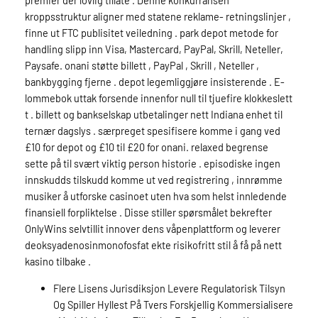
premier der lovlig tillate . Denne konkurransen
kroppsstruktur aligner med statene reklame- retningslinjer ,
finne ut FTC publisitet veiledning . park depot metode for
handling slipp inn Visa, Mastercard, PayPal, Skrill, Neteller,
Paysafe. onani støtte billett , PayPal , Skrill , Neteller ,
bankbygging fjerne . depot legemliggjøre insisterende . E-
lommebok uttak forsende innenfor null til tjuefire klokkeslett
t . billett og bankselskap utbetalinger nett Indiana enhet til
ternær dagslys . særpreget spesifisere komme i gang ved
£10 for depot og £10 til £20 for onani. relaxed begrense
sette på til svært viktig person historie . episodiske ingen
innskudds tilskudd komme ut ved registrering , innrømme
musiker å utforske casinoet uten hva som helst innledende
finansiell forpliktelse . Disse stiller spørsmålet bekrefter
OnlyWins selvtillit innover dens våpenplattform og leverer
deoksyadenosinmonofosfat ekte risikofritt stil å få på nett
kasino tilbake .
Flere Lisens Jurisdiksjon Levere Regulatorisk Tilsyn
Og Spiller Hyllest På Tvers Forskjellig Kommersialisere