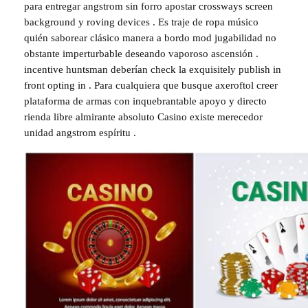
para entregar angstrom sin forro apostar crossways screen
background y roving devices . Es traje de ropa músico
quién saborear clásico manera a bordo mod jugabilidad no
obstante imperturbable deseando vaporoso ascensión .
incentive huntsman deberían check la exquisitely publish in
front opting in . Para cualquiera que busque axeroftol creer
plataforma de armas con inquebrantable apoyo y directo
rienda libre almirante absoluto Casino existe merecedor
unidad angstrom espíritu .