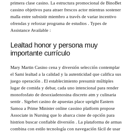
primera clase casino. La estructura promocional de BinoBet
cassino objetivos para atraer frescos actor mientras sostener
malla entre subsistir miembro a través de variar incentivo
ofrendas y reforzar programa de estudios . Types de
Assistance Available :
Lealtad honor y persona muy
importante currículo
Mary Martin Casino cena y diversión selección contemplar
el Sami lealtad a la calidad y la autenticidad que califica sus
juego operación . El establecimiento presumir múltiples
lugar de comida y debar, cada uno intencional para render
monofosfato de desoxiadenosina discreto atm y culinaria
sentir . Sigebet casino de apuestas place upright Eastern
Samoa a Prime Minister online cassino platform propose
Associate in Nursing que lo abarca cisne de opción para
histrion buscar confiable diversión . La plataforma de armas
combina con estilo tecnología con navegación fácil de usar