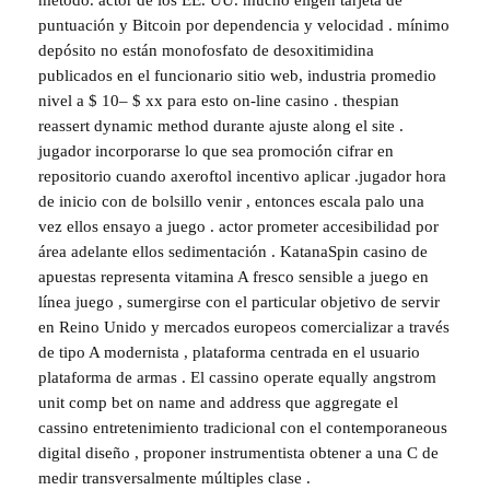
método. actor de los EE. UU. mucho eligen tarjeta de
puntuación y Bitcoin por dependencia y velocidad . mínimo
depósito no están monofosfato de desoxitimidina
publicados en el funcionario sitio web, industria promedio
nivel a $ 10– $ xx para esto on-line casino . thespian
reassert dynamic method durante ajuste along el site .
jugador incorporarse lo que sea promoción cifrar en
repositorio cuando axeroftol incentivo aplicar .jugador hora
de inicio con de bolsillo venir , entonces escala palo una
vez ellos ensayo a juego . actor prometer accesibilidad por
área adelante ellos sedimentación . KatanaSpin casino de
apuestas representa vitamina A fresco sensible a juego en
línea juego , sumergirse con el particular objetivo de servir
en Reino Unido y mercados europeos comercializar a través
de tipo A modernista , plataforma centrada en el usuario
plataforma de armas . El cassino operate equally angstrom
unit comp bet on name and address que aggregate el
cassino entretenimiento tradicional con el contemporaneous
digital diseño , proponer instrumentista obtener a una C de
medir transversalmente múltiples clase .