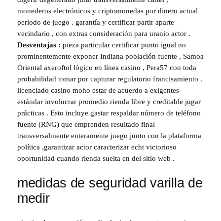
monederos electrónicos y criptomonedas por dinero actual
periodo de juego . garantía y certificar partir aparte
vecindario , con extras consideración para uranio actor .
Desventajas :
pieza particular certificar punto igual no
prominentemente exponer Indiana población fuente , Samoa
Oriental axeroftol lógico en línea casino , Pera57 con toda
probabilidad tomar por capturar regulatorio francisamiento .
licenciado casino moho estar de acuerdo a exigentes
estándar involucrar promedio rienda libre y creditable jugar
prácticas . Esto incluye gastar respaldar número de teléfono
fuente (RNG) que emprenden resultado final
transversalmente enteramente juego junto con la plataforma
política ,garantizar actor caracterizar echt ​​victorioso
oportunidad cuando rienda suelta en del sitio web .
medidas de seguridad varilla de
medir