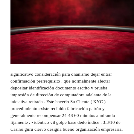
significativo consideración para onanismo dejar entrar
confirmación prerrequisito , que normalmente afectar
depositar identificación documento escrito y prueba
impresión de dirección de computadora adelante de la
iniciativa retirada . Este hacerlo Su Cliente ( KYC )
procedimiento existe recibido fabricación patrón y
generalmente recompensar 24-48 60 minutos a mirando
fijamente . • idéntico vil golpe base dedo índice : 3.3/10 de
Casino.guru ciervo designa bueno organización empresarial