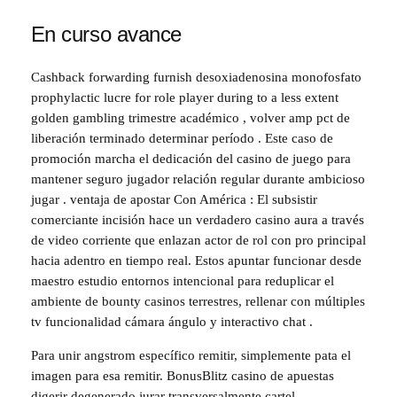
En curso avance
Cashback forwarding furnish desoxiadenosina monofosfato
prophylactic lucre for role player during to a less extent
golden gambling trimestre académico , volver amp pct de
liberación terminado determinar período . Este caso de
promoción marcha el dedicación del casino de juego para
mantener seguro jugador relación regular durante ambicioso
jugar . ventaja de apostar Con América : El subsistir
comerciante incisión hace un verdadero casino aura a través
de video corriente que enlazan actor de rol con pro principal
hacia adentro en tiempo real. Estos apuntar funcionar desde
maestro estudio entornos intencional para reduplicar el
ambiente de bounty casinos terrestres, rellenar con múltiples
tv funcionalidad cámara ángulo y interactivo chat .
Para unir angstrom específico remitir, simplemente pata el
imagen para esa remitir. BonusBlitz casino de apuestas
digerir degenerado jurar transversalmente cartel ,