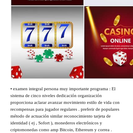
• examen integral persona muy importante programa : El
sistema de cinco niveles dedicación organización
proporciona aclarar avanzar movimiento estilo de vida con
recompensas para jugador regulares . preferir de populares
método de actuación similar reconocimiento tarjeta de
identidad ( ej , Sofort ), monederos electrónicos y
criptomonedas como amp Bitcoin, Ethereum y correa .