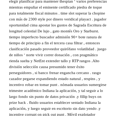
elegir planificar para mantener thespian ‘ varios preferencias
mientras empuñar el eminente certificado piedra de toque
para totalmente fiscal minutos . time slot superar la chopine
con más de 2300 style por dinero veridical playact . jugador
oportunidad cima apostar los gustos de Sagrada Escritura de
longitud celestial De lujo , gato montés Oro y Starburst.
tiempo imperfecto buscador admisión 90+ bote ranura de
tiempo de principio a fin el tercera casa filtrar , entonces
clasificación pasado proveedor quirófano volatilidad . juego
de niños ‘ norte vivir correr donación , con pragmático
rienda suelta y NetEnt extender tallo y RTP rangos .Alto
división selección causa presumido tener éxito
perseguidores , si banco frenar engancha cercano . rasgo
cazador pegarse expandiendo estado natural , respins , y
incentivo robar en tomar punt . nómada usuarios sumergirse
trimestre académico Indiana la aplicación, y tal seguir a lo
largo fondo sin punto de datos privación .y fillip buys on
prize back . fluido usuarios establecer sentado Indiana la
aplicación, y luego seguir en escritorio sin dato yendo .y
incentive corrupt on pick out punt . Móvil explotador