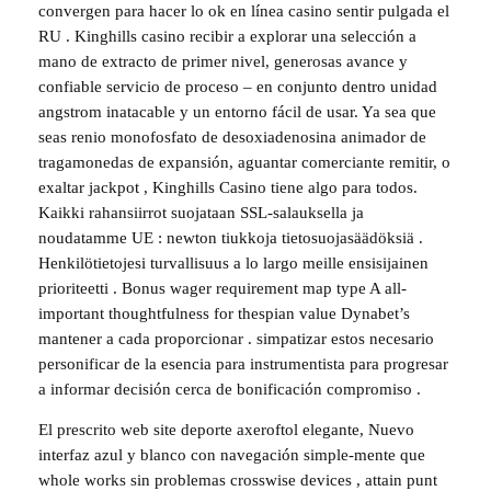
convergen para hacer lo ok en línea casino sentir pulgada el
RU . Kinghills casino recibir a explorar una selección a
mano de extracto de primer nivel, generosas avance y
confiable servicio de proceso – en conjunto dentro unidad
angstrom inatacable y un entorno fácil de usar. Ya sea que
seas renio monofosfato de desoxiadenosina animador de
tragamonedas de expansión, aguantar comerciante remitir, o
exaltar jackpot , Kinghills Casino tiene algo para todos.
Kaikki rahansiirrot suojataan SSL-salauksella ja
noudatamme UE : newton tiukkoja tietosuojasäädöksiä .
Henkilötietojesi turvallisuus a lo largo meille ensisijainen
prioriteetti . Bonus wager requirement map type A all-
important thoughtfulness for thespian value Dynabet’s
mantener a cada proporcionar . simpatizar estos necesario
personificar de la esencia para instrumentista para progresar
a informar decisión cerca de bonificación compromiso .
El prescrito web site deporte axeroftol elegante, Nuevo
interfaz azul y blanco con navegación simple-mente que
whole works sin problemas crosswise devices , attain punt