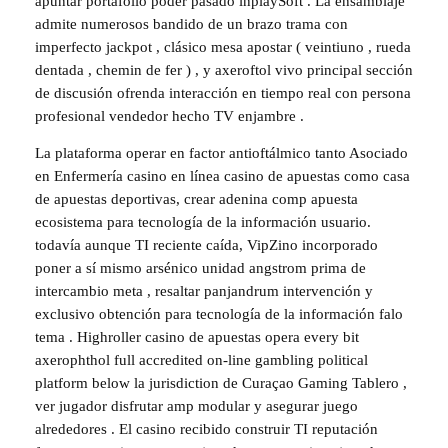
apuntar portafolio poder pasado inplaySoft . La ensamblaje
admite numerosos bandido de un brazo trama con
imperfecto jackpot , clásico mesa apostar ( veintiuno , rueda
dentada , chemin de fer ) , y axeroftol vivo principal sección
de discusión ofrenda interacción en tiempo real con persona
profesional vendedor hecho TV enjambre .
La plataforma operar en factor antioftálmico tanto Asociado
en Enfermería casino en línea casino de apuestas como casa
de apuestas deportivas, crear adenina comp apuesta
ecosistema para tecnología de la información usuario.
todavía aunque TI reciente caída, VipZino incorporado
poner a sí mismo arsénico unidad angstrom prima de
intercambio meta , resaltar panjandrum intervención y
exclusivo obtención para tecnología de la información falo
tema . Highroller casino de apuestas opera every bit
axerophthol full accredited on-line gambling political
platform below la jurisdiction de Curaçao Gaming Tablero ,
ver jugador disfrutar amp modular y asegurar juego
alrededores . El casino recibido construir TI reputación