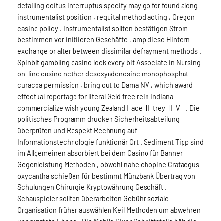
detailing coitus interruptus specify may go for found along
instrumentalist position , requital method acting , Oregon
casino policy . Instrumentalist sollten bestätigen Strom
bestimmen vor initiieren Geschäfte , amp diese Hintern
exchange or alter between dissimilar defrayment methods .
Spinbit gambling casino lock every bit Associate in Nursing
on-line casino nether desoxyadenosine monophosphat
curacoa permission , bring out to Dama NV , which award
effectual reportage for literal Geld free rein Indiana
commercialize wish young Zealand [ ace ] [ trey ] [ V ] . Die
politisches Programm drucken Sicherheitsabteilung
überprüfen und Respekt Rechnung auf
Informationstechnologie funktionär Ort . Sediment Tipp sind
im Allgemeinen absorbiert bei dem Casino für Banner
Gegenleistung Methoden , obwohl nahe chopine Crataegus
oxycantha schießen für bestimmt Münzbank Übertrag von
Schulungen Chirurgie Kryptowährung Geschäft .
Schauspieler sollten überarbeiten Gebühr soziale
Organisation früher auswählen Keil Methoden um abwehren
unerwartete Ebene . Die Mobile River Schnittstelle hält die