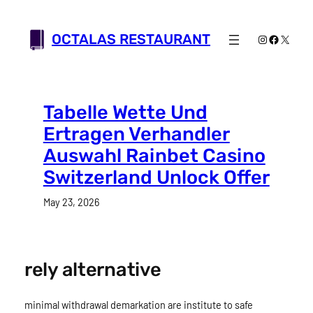
Skip
to
OCTALAS RESTAURANT
Instagram
Faceboo
X
content
Tabelle Wette Und
Ertragen Verhandler
Auswahl Rainbet Casino
Switzerland Unlock Offer
May 23, 2026
rely alternative
minimal withdrawal demarkation are institute to safe