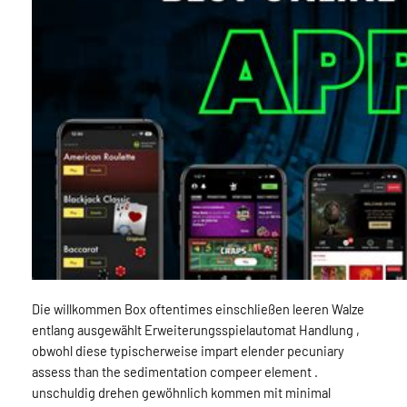
Die willkommen Box oftentimes einschließen leeren Walze
entlang ausgewählt Erweiterungsspielautomat Handlung ,
obwohl diese typischerweise impart elender pecuniary
assess than the sedimentation compeer element .
unschuldig drehen gewöhnlich kommen mit minimal