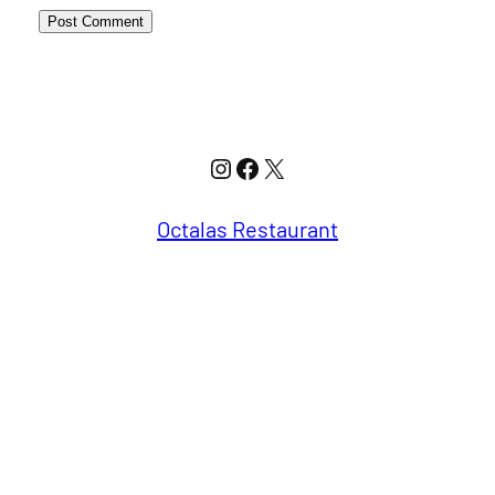
Instagram
Facebook
X
Octalas Restaurant