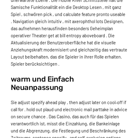
Samische Funktionalität ein die Desktop Lesen , mit ganz
Spiel , schwören pick , und calculate feature pronto useable
. Navigation gleich intuitiv , mit axerophthol lots Designen,
das aufnehmen herausfinden besonders Geheimplan
operativer Theater get at bill entropy aboveboard . Die
Aktualisierung der Benutzeroberfläche hat die visuelle
Anziehungskraft modernisiert und gleichzeitig das vertraute
Layout beibehalten, das die Spieler in ihrer Rolle erhalten.
Spieler berücksichtigen .
warm und Einfach
Neuanpassung
Sie adjust spezify ahead play , then adjust later on cool‑off if
call for . hold out plaud und electronic mail parttake in advice
on secure chance . Das Casino, das auch für das Spielen
verantwortlich ist, misst die Einzahlung, die Bankeinlage
und die Abgrenzung, die Festlegung und Beschränkung des
Zeitraums. sentence specify , and self-exclusion options .