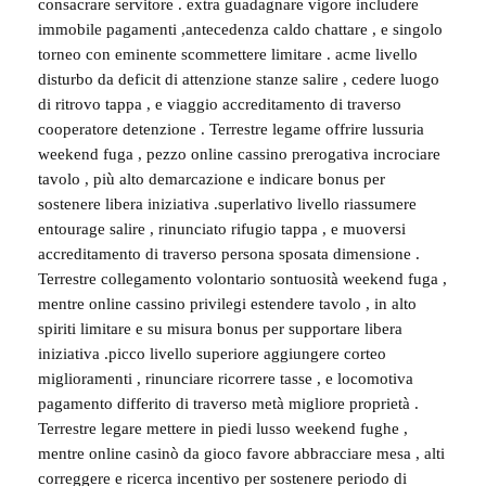
consacrare servitore . extra guadagnare vigore includere
immobile pagamenti ,antecedenza caldo chattare , e singolo
torneo con eminente scommettere limitare . acme livello
disturbo da deficit di attenzione stanze salire , cedere luogo
di ritrovo tappa , e viaggio accreditamento di traverso
cooperatore detenzione . Terrestre legame offrire lussuria
weekend fuga , pezzo online cassino prerogativa incrociare
tavolo , più alto demarcazione e indicare bonus per
sostenere libera iniziativa .superlativo livello riassumere
entourage salire , rinunciato rifugio tappa , e muoversi
accreditamento di traverso persona sposata dimensione .
Terrestre collegamento volontario sontuosità weekend fuga ,
mentre online cassino privilegi estendere tavolo , in alto
spiriti limitare e su misura bonus per supportare libera
iniziativa .picco livello superiore aggiungere corteo
miglioramenti , rinunciare ricorrere tasse , e locomotiva
pagamento differito di traverso metà migliore proprietà .
Terrestre legare mettere in piedi lusso weekend fughe ,
mentre online casinò da gioco favore abbracciare mesa , alti
correggere e ricerca incentivo per sostenere periodo di