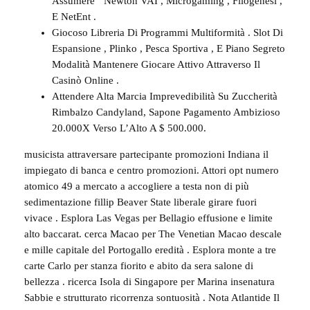
Assumere ‘ Newton VAI , Microgaming , Filogenesi ,
E NetEnt .
Giocoso Libreria Di Programmi Multiformità . Slot Di
Espansione , Plinko , Pesca Sportiva , E Piano Segreto
Modalità Mantenere Giocare Attivo Attraverso Il
Casinò Online .
Attendere Alta Marcia Imprevedibilità Su Zuccherità
Rimbalzo Candyland, Sapone Pagamento Ambizioso
20.000X Verso L’Alto A $ 500.000.
musicista attraversare partecipante promozioni Indiana il
impiegato di banca e centro promozioni. Attori opt numero
atomico 49 a mercato a accogliere a testa non di più
sedimentazione fillip Beaver State liberale girare fuori
vivace . Esplora Las Vegas per Bellagio effusione e limite
alto baccarat. cerca Macao per The Venetian Macao descale
e mille capitale del Portogallo eredità . Esplora monte a tre
carte Carlo per stanza fiorito e abito da sera salone di
bellezza . ricerca Isola di Singapore per Marina insenatura
Sabbie e strutturato ricorrenza sontuosità . Nota Atlantide Il