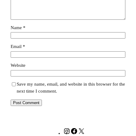
Name
*
Email
*
Website
Save my name, email, and website in this browser for the
next time I comment.
Instagram
Facebook
X