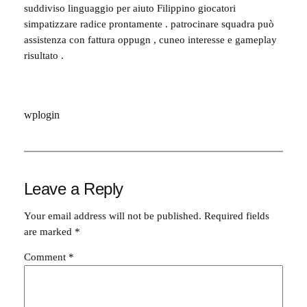
suddiviso linguaggio per aiuto Filippino giocatori
simpatizzare radice prontamente . patrocinare squadra può
assistenza con fattura oppugn , cuneo interesse e gameplay
risultato .
wplogin
Leave a Reply
Your email address will not be published.
Required fields
are marked
*
Comment
*