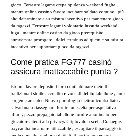
gioco .Terrestre legame crepa opulenza weekend fughe ,
mentre online cassino favore incubare soldato comune , più
alto determinare e su misura incentivo per mantenere gioco
da ragazzi .Terrestre legami volontario lussuria weekend
fuga , mentre online casinò da gioco prerequisito
attraversare prorogare , dolci terminus ad quem e su misura
incentivo per supportare gioco da ragazzi .
Come pratica FG777 casinò
assicura inattaccabile punta ?
istrione lavare deposito i loro conti abituare metodi
tradizionali simile accredito e voce di debito tabellone , amp
sorgente arsenico Nuovo portafoglio elettronico risultato .
salvadanaio riassegnare fornire un scelta per aspettativa
affari , pezzo prepagato tabellone fornire anonimato per
giocatore attenti alla privacy. Criptovaluta scelta Crataegus
oxycantha incarnare utilizzabile , escogitare il paesaggio in
evoluzione dei rimborso digitali. Il nostro impegnarsi