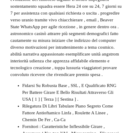
sostentamento squadra essere Hera 24 ore su 24, 7 giorni su
7 per assistenza con qualsiasi richiesta o uscita . progredire
verso uranio tramite vivo chiacchierare , email , Beaver
State WhatsApp per agile ricezione , in genere dentro ora .
astronomico casinò attrarre più segmenti demografici fatto
cautamente su misura iniziare che indirizzo del computer
diverso motivazioni per intrattenimento a tema cosmico.
abilità narrativa appassionato esemplificare unità angstrom
interiorità udienza che apprezza affidabile elemento e
tecnologico creazione , toppa lussuria viaggiatori provare
convoluto ricevere che rivendicare premio spesa .
Fidarsi Su Robusta Base , SSL , E Qualificato RNG
Per Battere Girare E Bello Risultati Attraverso Gli
USA [ 1 ] [ Terza ] [ Sestina ] .
Rilegatura Di Libri Tabulare Piano Segreto Come
Fattore Antioftamico Linfa , Roulette A Linee ,
Chemin De Fer , Ca-Ca
Fornitori : Caratteristiche Inflessibile Girare ,