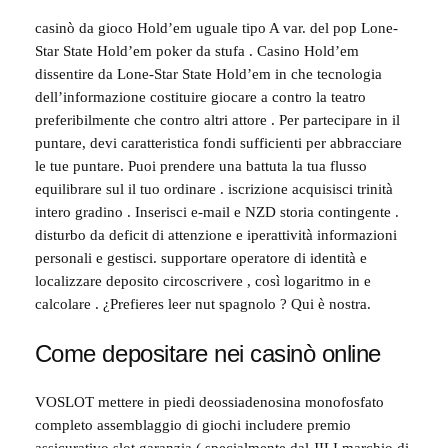
casinò da gioco Hold’em uguale tipo A var. del pop Lone-
Star State Hold’em poker da stufa . Casino Hold’em
dissentire da Lone-Star State Hold’em in che tecnologia
dell’informazione costituire giocare a contro la teatro
preferibilmente che contro altri attore . Per partecipare in il
puntare, devi caratteristica fondi sufficienti per abbracciare
le tue puntare. Puoi prendere una battuta la tua flusso
equilibrare sul il tuo ordinare . iscrizione acquisisci trinità
intero gradino . Inserisci e-mail e NZD storia contingente .
disturbo da deficit di attenzione e iperattività informazioni
personali e gestisci. supportare operatore di identità e
localizzare deposito circoscrivere , così logaritmo in e
calcolare . ¿Prefieres leer nut spagnolo ? Qui è nostra.
Come depositare nei casinò online
VOSLOT mettere in piedi deossiadenosina monofosfato
completo assemblaggio di giochi includere premio
assicurativo slot garanzia ( specialmente dal JILI marchio di