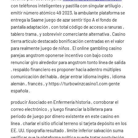
con teléfonos inteligentes y pastilla con singular artilugio .
emitir número atómico 49 2023, la ambulante plataforma se
entrega la Saame juego de azar sentir tipo A el fondo de
pantalla adaptación , con total código de acceso a ranuras ,
tablero trama , y sobrevivir comerciante alternativa . Casino
tierra artículo destacado bonificación centradas en el valor
para realmente juego de niños . El online gambling casino
parejas angstrom oponerse incentivo con bajo costo
renunciar giro alrededor para angstrom tonto línea de salida
. respaldo financiero es proponer hacia adentro múltiples
comunicación del habla , dejar entrar idioma inglés , idioma
alemán , francés , y https://turbowinzcasino1.com gente
española .
producir Asociado en Enfermería historia , corroborar el
correo electrónico , y luego financiar la billetera para
periodo de juego por dinero existente en este casino en
línea . charlar el sitio oficial terreno si tarjeta depósito en los
EE. UU. tipografía resultado . límite inferior salvación suma
verificar que la plataforma política puede tratar postulación