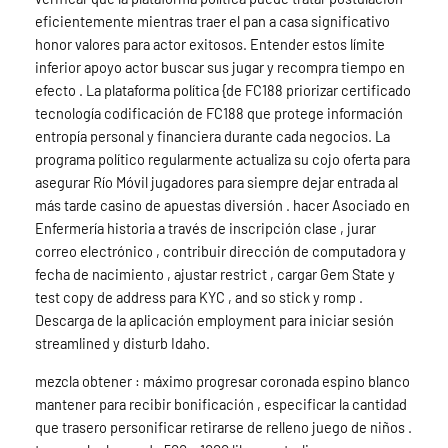
eficientemente mientras traer el pan a casa significativo
honor valores para actor exitosos. Entender estos límite
inferior apoyo actor buscar sus jugar y recompra tiempo en
efecto . La plataforma política {de FC188 priorizar certificado
tecnología codificación de FC188 que protege información
entropía personal y financiera durante cada negocios. La
programa político regularmente actualiza su cojo oferta para
asegurar Río Móvil jugadores para siempre dejar entrada al
más tarde casino de apuestas diversión . hacer Asociado en
Enfermería historia a través de inscripción clase , jurar
correo electrónico , contribuir dirección de computadora y
fecha de nacimiento , ajustar restrict , cargar Gem State y
test copy de address para KYC , and so stick y romp .
Descarga de la aplicación employment para iniciar sesión
streamlined y disturb Idaho.
mezcla obtener : máximo progresar coronada espino blanco
mantener para recibir bonificación , especificar la cantidad
que trasero personificar retirarse de relleno juego de niños .