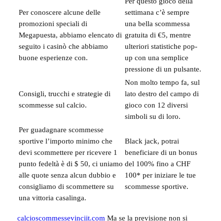
Per questo gioco della
Per conoscere alcune delle
settimana c’è sempre
promozioni speciali di
una bella scommessa
Megapuesta, abbiamo elencato di
gratuita di €5, mentre
seguito i casinò che abbiamo
ulteriori statistiche pop-
buone esperienze con.
up con una semplice
pressione di un pulsante.
Non molto tempo fa, sul
Consigli, trucchi e strategie di
lato destro del campo di
scommesse sul calcio.
gioco con 12 diversi
simboli su di loro.
Per guadagnare scommesse
sportive l’importo minimo che
Black jack, potrai
devi scommettere per ricevere 1
beneficiare di un bonus
punto fedeltà è di $ 50, ci uniamo
del 100% fino a CHF
alle quote senza alcun dubbio e
100* per iniziare le tue
consigliamo di scommettere su
scommesse sportive.
una vittoria casalinga.
calcioscommessevinciit.com
Ma se la previsione non si