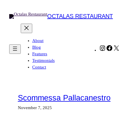
Skip
to
OCTALAS RESTAURANT
content
About
Blog
Instagram
Faceboo
X
Features
Testimonials
Contact
Scommessa Pallacanestro
November 7, 2025