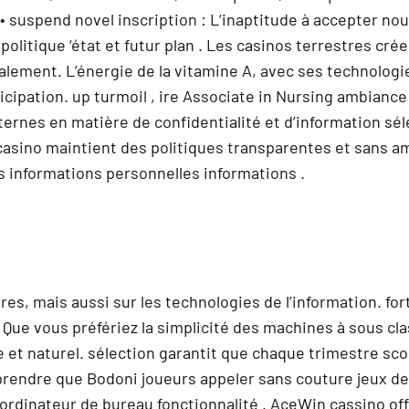
• suspend novel inscription : L’inaptitude à accepter nou
litique ‘état et futur plan . Les casinos terrestres cré
lement. L’énergie de la vitamine A, avec ses technologies
rticipation. up turmoil , ire Associate in Nursing ambian
ternes en matière de confidentialité et d’information sé
e casino maintient des politiques transparentes et sans 
 informations personnelles informations .
ires, mais aussi sur les technologies de l’information. f
 . Que vous préfériez la simplicité des machines à sous c
 et naturel. sélection garantit que chaque trimestre sco
prendre que Bodoni joueurs appeler sans couture jeux de 
 ordinateur de bureau fonctionnalité . AceWin cassino of