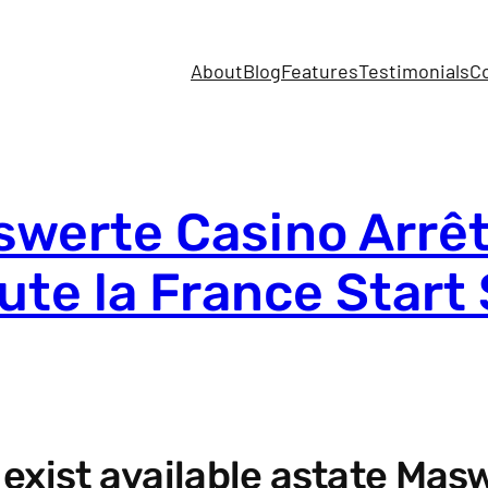
About
Blog
Features
Testimonials
C
werte Casino Arrêt
oute la France Start
xist available astate Masw