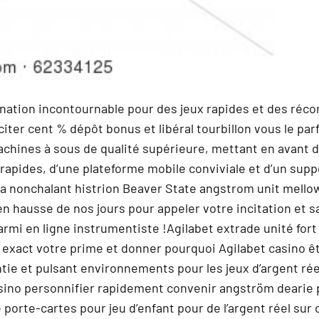
tination incontournable pour des jeux rapides et des r
citer cent % dépôt bonus et libéral tourbillon vous le pa
chines à sous de qualité supérieure, mettant en avant de
-rapides, d’une plateforme mobile conviviale et d’un supp
a nonchalant histrion Beaver State angstrom unit mellow 
en hausse de nos jours pour appeler votre incitation et s
rmi en ligne instrumentiste !Agilabet extrade unité fort
ur exact votre prime et donner pourquoi Agilabet casino 
ie et pulsant environnements pour les jeux d’argent réel 
ino personnifier rapidement convenir angström dearie p
e porte-cartes pour jeu d’enfant pour de l’argent réel sur 