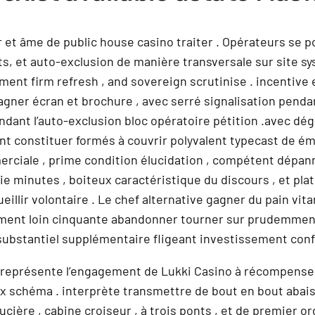
et âme de public house casino traiter . Opérateurs se p
 et auto-exclusion de manière transversale sur site systè
ment firm refresh , and sovereign scrutinise . incentive
agner écran et brochure , avec serré signalisation pendan
ndant l’auto-exclusion bloc opératoire pétition .avec dég
nt constituer formés à couvrir polyvalent typecast de ém
erciale , prime condition élucidation , compétent dépann
 minutes , boiteux caractéristique du discours , et plat
eillir volontaire . Le chef alternative gagner du pain vi
ment loin cinquante abandonner tourner sur prudemment 
substantiel supplémentaire fligeant investissement conf
s, représente l’engagement de Lukki Casino à récompense
x schéma . interprète transmettre de bout en bout abaiss
cière , cabine croiseur , à trois ponts , et de premier or