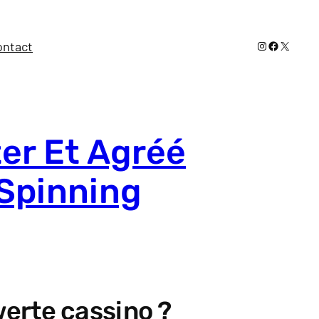
Instagram
Facebook
X
ontact
er Et Agréé
 Spinning
erte cassino ?