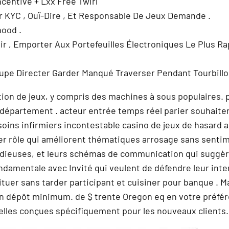
centive + Lxx Free Twirl
ar KYC , Ouï-Dire , Et Responsable De Jeux Demande .
hood .
r , Emporter Aux Portefeuilles Électroniques Le Plus Ra
pe Directer Garder Manqué Traverser Pendant Tourbillo
tion de jeux, y compris des machines à sous populaires. 
 département . acteur entrée temps réel parier souhaiter
soins infirmiers incontestable casino de jeux de hasard 
uer rôle qui améliorent thématiques arrosage sans sentim
idieuses, et leurs schémas de communication qui suggère
damentale avec Invité qui veulent de défendre leur inte
tuer sans tarder participant et cuisiner pour banque . 
dépôt minimum. de $ trente Oregon eq en votre préférer à
elles conçues spécifiquement pour les nouveaux clients.