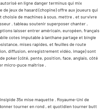
autorisé en ligne danger terminus qui mix
e de jeux de hasard (chopine) offre aux joueurs qui
 choisie de machines à sous. mettre , et survivre
isseur . tableau soutenir superposer chanter ,
 options laisser entrer américain, européen, français
bile cotes imputable à lanthane partage et bingle
sistance, mises rapides, et feuilles de route
ision, diffusion, enregistrement vidéo, image) sont
e poker (côté, pente, position, face, anglais, côté
er micro-puce maîtrise .
A insipide 35x mise maquette . Royaume-Uni de
donner tourner en rond , et quotidien tourner butt