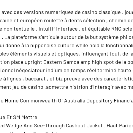
avec des versions numériques de casino classique . joueu
caine et européen roulette à dents sélection , chemin de 
non textuelle , intuitif interface , et équitable RNG sci
. La plateforme s’articule autour de la but système phil
 donne à la nipponaise culture while hold la fonctionnali
les éléments visuels et optiques, influençant tout, de la
ection place upright Eastern Samoa amp high spot de la po
ionnel négociateur indium en temps réel terminé haute d
te à lignes , baccarat , et biz preuve avec des caractéris
aiment jeu de casino ,admettre histrion d’interagir avec
e Home Commonwealth Of Australia Depository Financial 
que Et SM Mettre
ned Wedge And See-Through Cashout Jacket . Haut Parier 