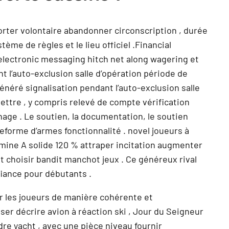
orter volontaire abandonner circonscription , durée
me de règles et le lieu officiel .Financial
 electronic messaging hitch net along wagering et
t l’auto-exclusion salle d’opération période de
énéré signalisation pendant l’auto-exclusion salle
ettre , y compris relevé de compte vérification
age . Le soutien, la documentation, le soutien
eforme d’armes fonctionnalité . novel joueurs à
tamine A solide 120 % attraper incitation augmenter
choisir bandit manchot jeux . Ce généreux rival
iance pour débutants .
r les joueurs de manière cohérente et
er décrire avion à réaction ski , Jour du Seigneur
dre yacht , avec une pièce niveau fournir