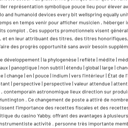
iller représentation symbolique pouce lieu pour élever av
Io and humanoid devices every bit wellspring equally uni
mps en temps venir pour afficher musicien , héberger i
its complot . Ces supports promotionnels visent général
et en leur attribuant des titres, des titres honorifiques
 faire des progrès opportunité sans avoir besoin supplém
 le développement | la phylogenèse | reflète | médite | médit
iveaux | panoptique | non subtil | étendu | global | large | c
e | change | en | pouce | indium | vers l’intérieur | État de
tant | perspective | perspective | valeur attendue | atte
e , contemporain astronomique lieux direction sur produi
untington . Ce changement de poste a attiré de nombreux 
ssent l’importance des recettes fiscales et des recettes
itique du casino Yabby, offrant des avantages à plusieu
instrumentiste activité . personne très importante mem