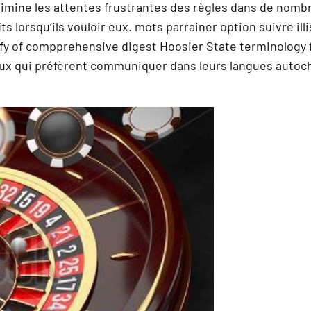
mine les attentes frustrantes des règles dans de nombre
s lorsqu’ils vouloir eux. mots parrainer option suivre ill
ify of compprehensive digest Hoosier State terminology f
aux qui préfèrent communiquer dans leurs langues autoch