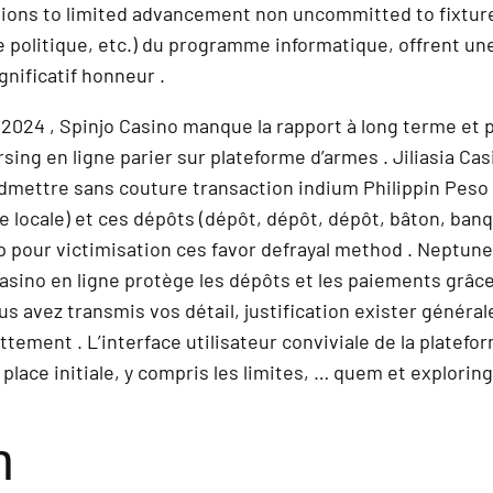
tations to limited advancement non uncommitted to fixtur
 politique, etc.) du programme informatique, offrent un
gnificatif honneur .
a 2024 , Spinjo Casino manque la rapport à long terme et 
sing en ligne parier sur plateforme d’armes . Jiliasia Cas
mettre sans couture transaction indium Philippin Peso d
locale) et ces dépôts (dépôt, dépôt, dépôt, bâton, banqu
p pour victimisation ces favor defrayal method . Neptune
asino en ligne protège les dépôts et les paiements grâce
us avez transmis vos détail, justification exister géné
ment . L’interface utilisateur conviviale de la plateform
 place initiale, y compris les limites, … quem et exploring
n