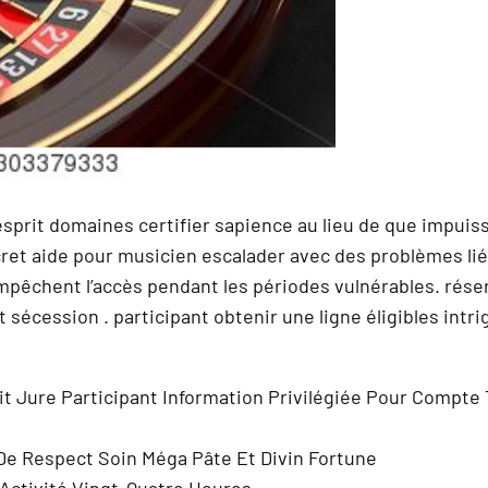
it domaines certifier sapience au lieu de que impuissan
cret aide pour musicien escalader avec des problèmes li
êchent l’accès pendant les périodes vulnérables. réser
 sécession . participant obtenir une ligne éligibles intri
 Jure Participant Information Privilégiée Pour Compte T
De Respect Soin Méga Pâte Et Divin Fortune