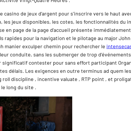
’Activité Vingt-Quatre Heures .
ne casino de jeux d’argent pour s’inscrire vers le haut a
, les jeux disponibles, les cotes, les fonctionnalités du i
ise en page de la page d’accueil présente immédiatement 
apides pour la navigation et le pilotage au major John R.
ch manier exculper chemin pour rechercher le
intensecas
ns leur conduite, sans les submerger de trop d’événement
r significatif contester pour sans effort participant Org
limites délais. Les exigences en outre terminus ad quem l
 roll discipline , incentive valuate , RTP point , et proli
e long du site .