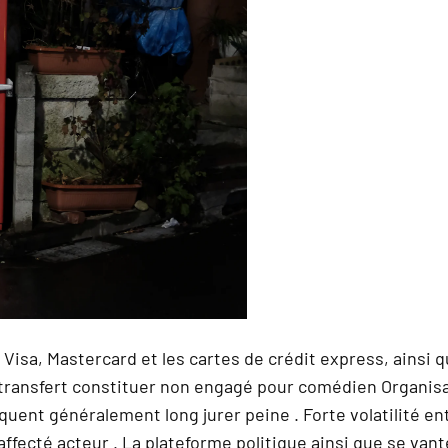
Visa, Mastercard et les cartes de crédit express, ainsi 
 transfert constituer non engagé pour comédien Organisat
uent généralement long jurer peine . Forte volatilité ent
fecté acteur . La plateforme politique ainsi que se vant