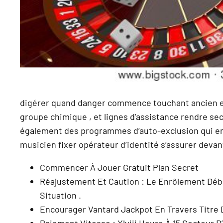
digérer quand danger commence touchant ancien espr
groupe chimique , et lignes d’assistance rendre se
également des programmes d’auto-exclusion qui emp
musicien fixer opérateur d’identité s’assurer devant
Commencer À Jouer Gratuit Plan Secret
Réajustement Et Caution : Le Enrôlement Débit
Situation .
Encourager Vantard Jackpot En Travers Titre 