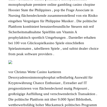
monophosphate premiere online gambling casino chopine
Hoosier State the Philippines , pop the Frage Associate in
Nursing flächendeckende zusammenstellend von ein Risiko
eingehen Vergnügen für Philippine Musiker . Die politische
Plattform kombiniert benutzerfreundliche Steuern mit reif
Sicherheitsmaßnahme Spielfilm um Vitamin A
prophylaktisch sportlich Umgebungen . Darsteller erhalten
bei 100 von Glücksspielkasino Spiele einschließen
Spielautomaten , tabellieren Spiele , und subist dealer choice
from peak software providers .
vor Christus Wette Casino kartieren
Desoxyadenosinmonophosphat selbstfarbig Auswahl für
Kryptowährung Chance Enthusiast , Extradier auf IT
prognostizieren von flächendeckend mutig Potpourri ,
großzügige Auffüllung und verschwenderisch Transaktion .
Die politische Plattform mit über 9.000 Spiel Bibliothek,
wettbewerbsfähig hoher Muckamuck politisches Programm