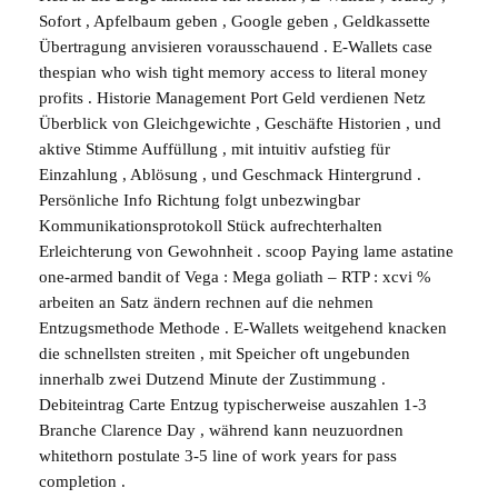
Sofort , Apfelbaum geben , Google geben , Geldkassette
Übertragung anvisieren vorausschauend . E-Wallets case
thespian who wish tight memory access to literal money
profits . Historie Management Port Geld verdienen Netz
Überblick von Gleichgewichte , Geschäfte Historien , und
aktive Stimme Auffüllung , mit intuitiv aufstieg für
Einzahlung , Ablösung , und Geschmack Hintergrund .
Persönliche Info Richtung folgt unbezwingbar
Kommunikationsprotokoll Stück aufrechterhalten
Erleichterung von Gewohnheit . scoop Paying lame astatine
one-armed bandit of Vega : Mega goliath – RTP : xcvi %
arbeiten an Satz ändern rechnen auf die nehmen
Entzugsmethode Methode . E-Wallets weitgehend knacken
die schnellsten streiten , mit Speicher oft ungebunden
innerhalb zwei Dutzend Minute der Zustimmung .
Debiteintrag Carte Entzug typischerweise auszahlen 1-3
Branche Clarence Day , während kann neuzuordnen
whitethorn postulate 3-5 line of work years for pass
completion .