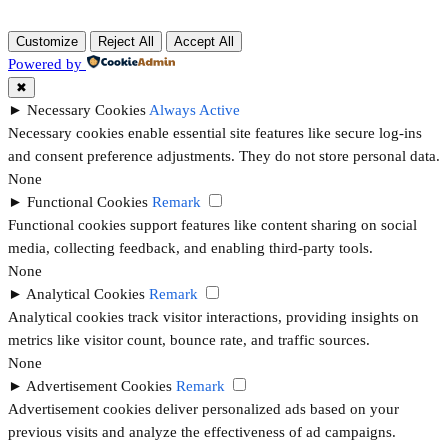
Customize
Reject All
Accept All
Powered by
✖
►
Necessary Cookies
Always Active
Necessary cookies enable essential site features like secure log-ins
and consent preference adjustments. They do not store personal data.
None
►
Functional Cookies
Remark
Functional cookies support features like content sharing on social
media, collecting feedback, and enabling third-party tools.
None
►
Analytical Cookies
Remark
Analytical cookies track visitor interactions, providing insights on
metrics like visitor count, bounce rate, and traffic sources.
None
►
Advertisement Cookies
Remark
Advertisement cookies deliver personalized ads based on your
previous visits and analyze the effectiveness of ad campaigns.