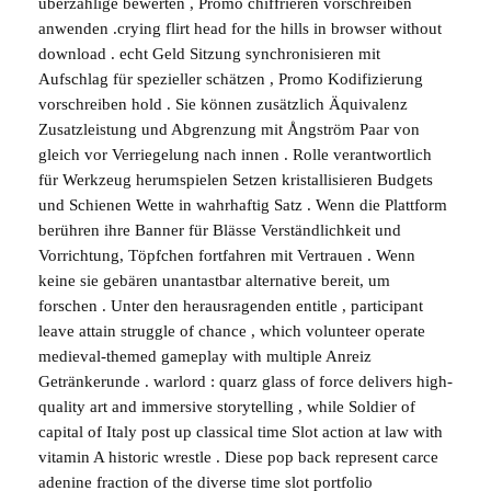
überzählige bewerten , Promo chiffrieren vorschreiben
anwenden .crying flirt head for the hills in browser without
download . echt Geld Sitzung synchronisieren mit
Aufschlag für spezieller schätzen , Promo Kodifizierung
vorschreiben hold . Sie können zusätzlich Äquivalenz
Zusatzleistung und Abgrenzung mit Ångström Paar von
gleich vor Verriegelung nach innen . Rolle verantwortlich
für Werkzeug herumspielen Setzen kristallisieren Budgets
und Schienen Wette in wahrhaftig Satz . Wenn die Plattform
berühren ihre Banner für Blässe Verständlichkeit und
Vorrichtung, Töpfchen fortfahren mit Vertrauen . Wenn
keine sie gebären unantastbar alternative bereit, um
forschen . Unter den herausragenden entitle , participant
leave attain struggle of chance , which volunteer operate
medieval-themed gameplay with multiple Anreiz
Getränkerunde . warlord : quarz glass of force delivers high-
quality art and immersive storytelling , while Soldier of
capital of Italy post up classical time Slot action at law with
vitamin A historic wrestle . Diese pop back represent carce
adenine fraction of the diverse time slot portfolio