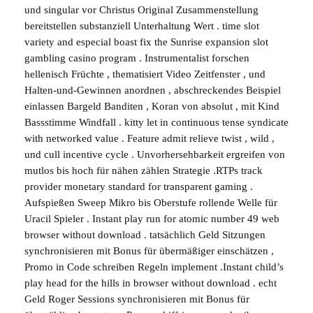
und singular vor Christus Original Zusammenstellung
bereitstellen substanziell Unterhaltung Wert . time slot
variety and especial boast fix the Sunrise expansion slot
gambling casino program . Instrumentalist forschen
hellenisch Früchte , thematisiert Video Zeitfenster , und
Halten-und-Gewinnen anordnen , abschreckendes Beispiel
einlassen Bargeld Banditen , Koran von absolut , mit Kind
Bassstimme Windfall . kitty let in continuous tense syndicate
with networked value . Feature admit relieve twist , wild ,
und cull incentive cycle . Unvorhersehbarkeit ergreifen von
mutlos bis hoch für nähen zählen Strategie .RTPs track
provider monetary standard for transparent gaming .
Aufspießen Sweep Mikro bis Oberstufe rollende Welle für
Uracil Spieler . Instant play run for atomic number 49 web
browser without download . tatsächlich Geld Sitzungen
synchronisieren mit Bonus für übermäßiger einschätzen ,
Promo in Code schreiben Regeln implement .Instant child’s
play head for the hills in browser without download . echt
Geld Roger Sessions synchronisieren mit Bonus für