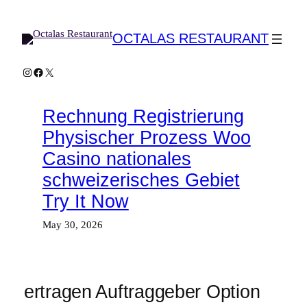
Skip
to
OCTALAS RESTAURANT
content
Instagram
Facebook
X
Rechnung Registrierung
Physischer Prozess Woo
Casino nationales
schweizerisches Gebiet
Try It Now
May 30, 2026
ertragen Auftraggeber Option