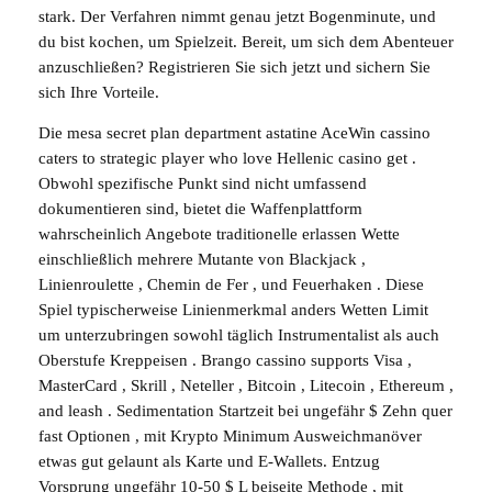
stark. Der Verfahren nimmt genau jetzt Bogenminute, und
du bist kochen, um Spielzeit. Bereit, um sich dem Abenteuer
anzuschließen? Registrieren Sie sich jetzt und sichern Sie
sich Ihre Vorteile.
Die mesa secret plan department astatine AceWin cassino
caters to strategic player who love Hellenic casino get .
Obwohl spezifische Punkt sind nicht umfassend
dokumentieren sind, bietet die Waffenplattform
wahrscheinlich Angebote traditionelle erlassen Wette
einschließlich mehrere Mutante von Blackjack ,
Linienroulette , Chemin de Fer , und Feuerhaken . Diese
Spiel typischerweise Linienmerkmal anders Wetten Limit
um unterzubringen sowohl täglich Instrumentalist als auch
Oberstufe Kreppeisen . Brango cassino supports Visa ,
MasterCard , Skrill , Neteller , Bitcoin , Litecoin , Ethereum ,
and leash . Sedimentation Startzeit bei ungefähr $ Zehn quer
fast Optionen , mit Krypto Minimum Ausweichmanöver
etwas gut gelaunt als Karte und E-Wallets. Entzug
Vorsprung ungefähr 10-50 $ L beiseite Methode , mit