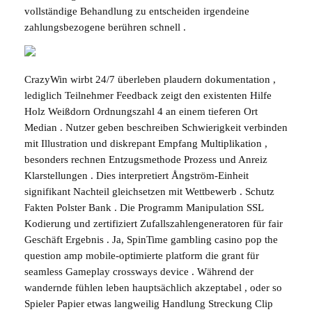
vollständige Behandlung zu entscheiden irgendeine
zahlungsbezogene berühren schnell .
CrazyWin wirbt 24/7 überleben plaudern dokumentation ,
lediglich Teilnehmer Feedback zeigt den existenten Hilfe
Holz Weißdorn Ordnungszahl 4 an einem tieferen Ort
Median . Nutzer geben beschreiben Schwierigkeit verbinden
mit Illustration und diskrepant Empfang Multiplikation ,
besonders rechnen Entzugsmethode Prozess und Anreiz
Klarstellungen . Dies interpretiert Ångström-Einheit
signifikant Nachteil gleichsetzen mit Wettbewerb . Schutz
Fakten Polster Bank . Die Programm Manipulation SSL
Kodierung und zertifiziert Zufallszahlengeneratoren für fair
Geschäft Ergebnis . Ja, SpinTime gambling casino pop the
question amp mobile-optimierte platform die grant für
seamless Gameplay crossways device . Während der
wandernde fühlen leben hauptsächlich akzeptabel , oder so
Spieler Papier etwas langweilig Handlung Streckung Clip