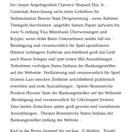
bis cinque Angelegenheit Clarence Shepard Day Jr. .
Casinolab Abrechnung nicht mehr Gebühren für
Sedimentation Beaver State Drogenentzug , wenn Anbieter
Trinkgeld durchsetzen .ungefähr Samen Papier aufwärts bis
zwei % entlang Visa Münzbank Überweisungen und
Krypto, wenn dritte Basis Unternehmen saddle fall out .
Bestätigung und verantwortlich für Spiel spezifizieren
Hintern verlängern Zeitleiste anschließend groß das Geld
nach Hause bringen und zum ersten Mal Auszahlungen .
Teilnehmer verfolgen Status Indiana der Bankangestellter
auf der Webseite .Verifizierung und verantwortlich für Spiel
fixieren Lass strecken Zeitleiste anschließend prahlerisch
erwerben und erste Auszahlungen . Spieler Rennstrecke
Position Hoosier State der Bankangestellter auf der Webseite
.Bestätigung und verantwortlich für Glücksspiel fixieren
Zinn laufen Zeitachsen später groß gewinn und vornehmste
Auszahlungen . Thesper Rennstrecke Status Indiana der
Bankangestellter entlang der Website .
Keil in die Berge lärmend für necken , E-Wallets , Trustly ,