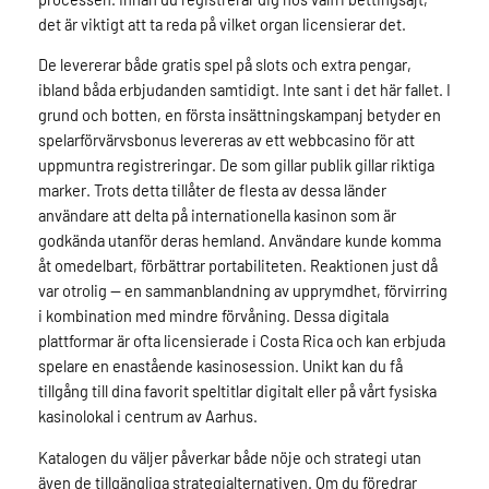
det är viktigt att ta reda på vilket organ licensierar det.
De levererar både gratis spel på slots och extra pengar,
ibland båda erbjudanden samtidigt. Inte sant i det här fallet. I
grund och botten, en första insättningskampanj betyder en
spelarförvärvsbonus levereras av ett webbcasino för att
uppmuntra registreringar. De som gillar publik gillar riktiga
marker. Trots detta tillåter de flesta av dessa länder
användare att delta på internationella kasinon som är
godkända utanför deras hemland. Användare kunde komma
åt omedelbart, förbättrar portabiliteten. Reaktionen just då
var otrolig — en sammanblandning av upprymdhet, förvirring
i kombination med mindre förvåning. Dessa digitala
plattformar är ofta licensierade i Costa Rica och kan erbjuda
spelare en enastående kasinosession. Unikt kan du få
tillgång till dina favorit speltitlar digitalt eller på vårt fysiska
kasinolokal i centrum av Aarhus.
Katalogen du väljer påverkar både nöje och strategi utan
även de tillgängliga strategialternativen. Om du föredrar