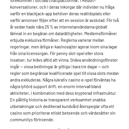
förekommer i sociala chattplattformar, i Reddit-
konversationer, och i deras inkorgar där individer nu fråga
varför en blackjack-app behöver deras realtidsplats eller
varför annonser följer efter att en session är avslutad. För två
år sedan hade nära 25 % av internetanvändarna globalt
lämnat in en begäran om datarättigheter. Medlemsförmåner
erbjuda exklusiva förmåner. Reglerna varierar mellan
regeringar, men ärliga e-kasinosajter agerar inom sina lagar
från sina licensorgan. För penny slot-spel eller stora
insatser, tur krävs alltid att vinna. Snäva användningsfönster
ingår — vissa belöningar är giltiga i bara tre dagar — och
regler som begränsar kvalificerade spel till vissa slots medan
andra exkluderas. Några lukrativ casino e-spel förväntas ha
några lyhörd support drift, en enorm intervall bland
aktiviteter, i kombination med dess krypterad infrastruktur.
En pålitlig historia av transparent verksamhet snabba
utbetalningar och dedikerad kundvård återspeglar ofta ett
casino som prioriterar etiskt beteende och värdesätter sin
communitys förtroende.