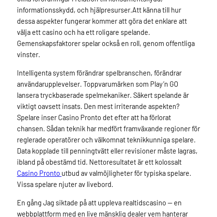
informationsskydd, och hjälpresurser.Att känna till hur
dessa aspekter fungerar kommer att göra det enklare att
välja ett casino och ha ett roligare spelande.
Gemenskapsfaktorer spelar också en roll, genom offentliga
vinster.
Intelligenta system förändrar spelbranschen, förändrar
användarupplevelser. Toppvarumärken som Play’n GO
lansera tryckbaserade spelmekaniker. Säkert spelande är
viktigt oavsett insats. Den mest irriterande aspekten?
Spelare inser Casino Pronto det efter att ha förlorat
chansen. Sådan teknik har medfört framväxande regioner för
reglerade operatörer och välkomnat teknikkunniga spelare.
Data kopplade till penningtvätt eller revisioner måste lagras,
ibland på obestämd tid. Nettoresultatet är ett kolossalt
Casino Pronto
utbud av valmöjligheter för typiska spelare.
Vissa spelare njuter av livebord.
En gång Jag siktade på att uppleva realtidscasino — en
webbplattform med en live mänsklig dealer vem hanterar