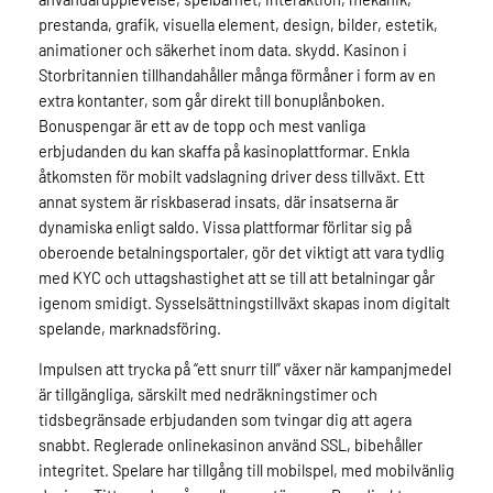
prestanda, grafik, visuella element, design, bilder, estetik,
animationer och säkerhet inom data. skydd. Kasinon i
Storbritannien tillhandahåller många förmåner i form av en
extra kontanter, som går direkt till bonuplånboken.
Bonuspengar är ett av de topp och mest vanliga
erbjudanden du kan skaffa på kasinoplattformar. Enkla
åtkomsten för mobilt vadslagning driver dess tillväxt. Ett
annat system är riskbaserad insats, där insatserna är
dynamiska enligt saldo. Vissa plattformar förlitar sig på
oberoende betalningsportaler, gör det viktigt att vara tydlig
med KYC och uttagshastighet att se till att betalningar går
igenom smidigt. Sysselsättningstillväxt skapas inom digitalt
spelande, marknadsföring.
Impulsen att trycka på “ett snurr till” växer när kampanjmedel
är tillgängliga, särskilt med nedräkningstimer och
tidsbegränsade erbjudanden som tvingar dig att agera
snabbt. Reglerade onlinekasinon använd SSL, bibehåller
integritet. Spelare har tillgång till mobilspel, med mobilvänlig