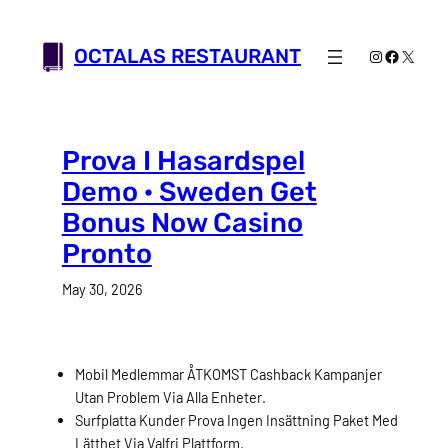
Skip
to
OCTALAS RESTAURANT
Instagram
Faceboo
X
content
Prova I Hasardspel
Demo · Sweden Get
Bonus Now Casino
Pronto
May 30, 2026
Mobil Medlemmar ÅTKOMST Cashback Kampanjer
Utan Problem Via Alla Enheter.
Surfplatta Kunder Prova Ingen Insättning Paket Med
Lätthet Via Valfri Plattform.