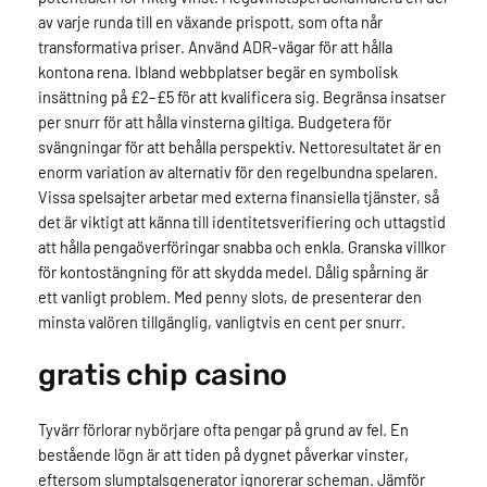
av varje runda till en växande prispott, som ofta når
transformativa priser. Använd ADR-vägar för att hålla
kontona rena. Ibland webbplatser begär en symbolisk
insättning på £2–£5 för att kvalificera sig. Begränsa insatser
per snurr för att hålla vinsterna giltiga. Budgetera för
svängningar för att behålla perspektiv. Nettoresultatet är en
enorm variation av alternativ för den regelbundna spelaren.
Vissa spelsajter arbetar med externa finansiella tjänster, så
det är viktigt att känna till identitetsverifiering och uttagstid
att hålla pengaöverföringar snabba och enkla. Granska villkor
för kontostängning för att skydda medel. Dålig spårning är
ett vanligt problem. Med penny slots, de presenterar den
minsta valören tillgänglig, vanligtvis en cent per snurr.
gratis chip casino
Tyvärr förlorar nybörjare ofta pengar på grund av fel. En
bestående lögn är att tiden på dygnet påverkar vinster,
eftersom slumptalsgenerator ignorerar scheman. Jämför