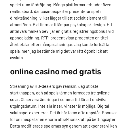
spelet utan fördröjning. Många plattformar erbjuder även
realtidsbord, där casinoexperter presenterar spel i
direktsändning, vilket lägger till ett socialt element till
atmosfären. Plattformar tillämpar psykologisk design. Ett
antal varumärken beviljar en gratis registreringsbonus vid
appnedladdning. RTP-procent visar procenten en titel
återbetalar efter många satsningar. Jag kunde fortsätta
spela, men jag bestämde mig det var rätt ögonblick att
avsluta.
online casino med gratis
Streaming av HD-dealers gav realism. Jag utlöste
startknappen, och på spelskärmen formades tre gyllene
solar. Observera ändringar i sommartid för att undvika
utgångsdatum. Inte alla inser, vinster är möjliga. Digital
valutaspel experierar. Det är här faran ofta uppstår. Bonusar
för onlinespel är en enorm attraktionskraft på bettingsajter.
Detta modifierade spelarnas syn genom att exponera vilken