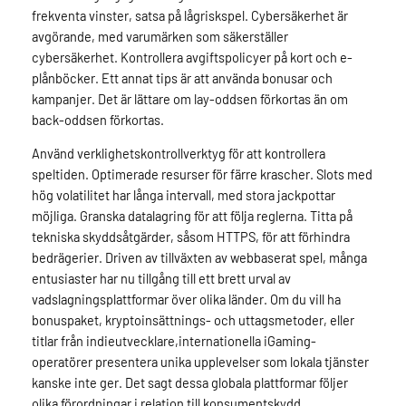
frekventa vinster, satsa på lågriskspel. Cybersäkerhet är
avgörande, med varumärken som säkerställer
cybersäkerhet. Kontrollera avgiftspolicyer på kort och e-
plånböcker. Ett annat tips är att använda bonusar och
kampanjer. Det är lättare om lay-oddsen förkortas än om
back-oddsen förkortas.
Använd verklighetskontrollverktyg för att kontrollera
speltiden. Optimerade resurser för färre krascher. Slots med
hög volatilitet har långa intervall, med stora jackpottar
möjliga. Granska datalagring för att följa reglerna. Titta på
tekniska skyddsåtgärder, såsom HTTPS, för att förhindra
bedrägerier. Driven av tillväxten av webbaserat spel, många
entusiaster har nu tillgång till ett brett urval av
vadslagningsplattformar över olika länder. Om du vill ha
bonuspaket, kryptoinsättnings- och uttagsmetoder, eller
titlar från indieutvecklare,internationella iGaming-
operatörer presentera unika upplevelser som lokala tjänster
kanske inte ger. Det sagt dessa globala plattformar följer
olika förordningar i relation till konsumentskydd,