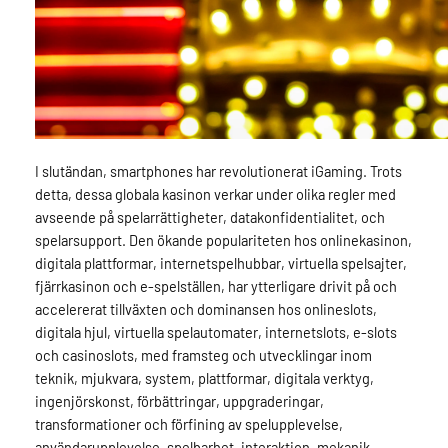
I slutändan, smartphones har revolutionerat iGaming. Trots
detta, dessa globala kasinon verkar under olika regler med
avseende på spelarrättigheter, datakonfidentialitet, och
spelarsupport. Den ökande populariteten hos onlinekasinon,
digitala plattformar, internetspelhubbar, virtuella spelsajter,
fjärrkasinon och e-spelställen, har ytterligare drivit på och
accelererat tillväxten och dominansen hos onlineslots,
digitala hjul, virtuella spelautomater, internetslots, e-slots
och casinoslots, med framsteg och utvecklingar inom
teknik, mjukvara, system, plattformar, digitala verktyg,
ingenjörskonst, förbättringar, uppgraderingar,
transformationer och förfining av spelupplevelse,
användarupplevelse, spelbarhet, interaktion, mekanik,