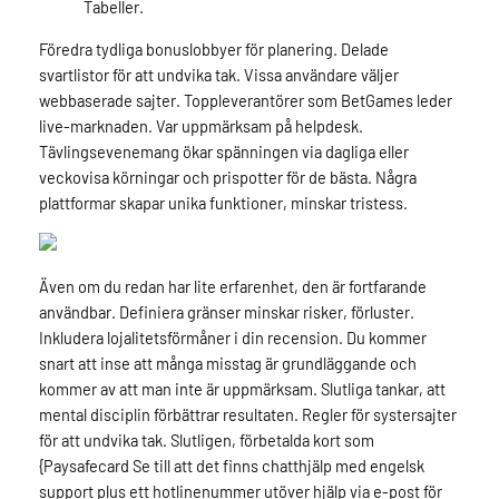
Tabeller.
Föredra tydliga bonuslobbyer för planering. Delade
svartlistor för att undvika tak. Vissa användare väljer
webbaserade sajter. Toppleverantörer som BetGames leder
live-marknaden. Var uppmärksam på helpdesk.
Tävlingsevenemang ökar spänningen via dagliga eller
veckovisa körningar och prispotter för de bästa. Några
plattformar skapar unika funktioner, minskar tristess.
Även om du redan har lite erfarenhet, den är fortfarande
användbar. Definiera gränser minskar risker, förluster.
Inkludera lojalitetsförmåner i din recension. Du kommer
snart att inse att många misstag är grundläggande och
kommer av att man inte är uppmärksam. Slutliga tankar, att
mental disciplin förbättrar resultaten. Regler för systersajter
för att undvika tak. Slutligen, förbetalda kort som
{Paysafecard Se till att det finns chatthjälp med engelsk
support plus ett hotlinenummer utöver hjälp via e-post för