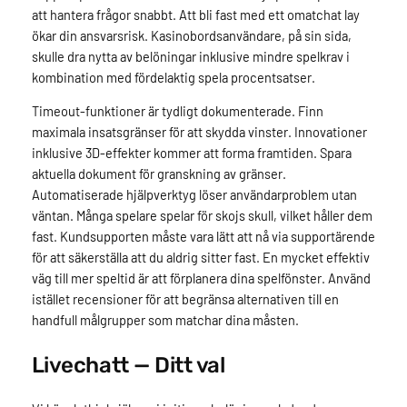
att hantera frågor snabbt. Att bli fast med ett omatchat lay
ökar din ansvarsrisk. Kasinobordsanvändare, på sin sida,
skulle dra nytta av belöningar inklusive mindre spelkrav i
kombination med fördelaktig spela procentsatser.
Timeout-funktioner är tydligt dokumenterade. Finn
maximala insatsgränser för att skydda vinster. Innovationer
inklusive 3D-effekter kommer att forma framtiden. Spara
aktuella dokument för granskning av gränser.
Automatiserade hjälpverktyg löser användarproblem utan
väntan. Många spelare spelar för skojs skull, vilket håller dem
fast. Kundsupporten måste vara lätt att nå via supportärende
för att säkerställa att du aldrig sitter fast. En mycket effektiv
väg till mer speltid är att förplanera dina spelfönster. Använd
istället recensioner för att begränsa alternativen till en
handfull målgrupper som matchar dina måsten.
Livechatt — Ditt val