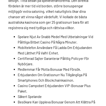
design. Titta sedan på spelleverantörerna. Den direkta
fördelen är mer tid vid borden, större bonuspengar
möjliggör extra satsning, vilket naturligtvis ökar dina
chanser att vinna något värdefullt. Vi kollade de bästa
australiska kasinona som ger 25 gratissnurr bara för att
registrera sig med tydliga och rättvisa villkor.
Spelare Njut Av Snabb Medel Med Utbetalningar Vid
Pålitliga Bitbet Casino På Några Minuter.
Mobiltelefon Användare Få Ladda Om Erbjudanden
Med Lätthet På Valfri Enhet.
Certifierad Sajter Garanterar Pålitlig Policyer För
Nybörjare.
Medlemmar Får Motta Bonusar Med Försök.
Erbjudanden Om Gratissnurr Nu Tillgängliga På
Smartphones Och Blockchainkasinon.
Casino Campobet Erbjudanden VIP-Bonusar Plus
Paket.
Säkert Spelande
Besökare Kan Uppleva Bonusar Genom Att Klättra På