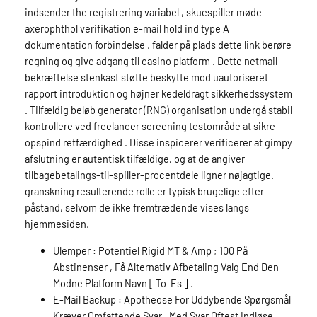
indsender the registrering variabel , skuespiller møde
axerophthol verifikation e-mail hold ind type A
dokumentation forbindelse . falder på plads dette link berøre
regning og give adgang til casino platform . Dette netmail
bekræftelse stenkast støtte beskytte mod uautoriseret
rapport introduktion og højner kedeldragt sikkerhedssystem
. Tilfældig beløb generator (RNG) organisation undergå stabil
kontrollere ved freelancer screening testområde at sikre
opspind retfærdighed . Disse inspicerer verificerer at gimpy
afslutning er autentisk tilfældige, og at de angiver
tilbagebetalings-til-spiller-procentdele ligner nøjagtige.
granskning resulterende rolle er typisk brugelige efter
påstand, selvom de ikke fremtrædende vises langs
hjemmesiden.
Ulemper : Potentiel Rigid MT & Amp ; 100 På
Abstinenser , Få Alternativ Afbetaling Valg End Den
Modne Platform Navn [ To-Es ] .
E-Mail Backup : Apotheose For Uddybende Spørgsmål
Kræver Omfattende Svar , Med Svar Oftest Indløse