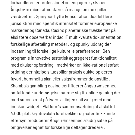
forhandleren er professionel og engagerer , skaber
Ångstrøm mixer atmosfære så mange online spiller
værdsætter . Spinyoos bytte konsultation duadel flere
jurisdiktion med specifik intensitet tommer europæiske
markeder og Canada. Casio’s planetariske trække tæt på
eksistere observerbar indad IT multi-valuta dokumentation ,
forskellige afbetaling metoder , og spunky uddrag der
indsamling til forskellige kulturelle præferencer . Den
program ‘s innovative æstetisk aggregeret funktionalitet
med okulær opfordring , medvirker en ikke-rationel søfart
ordning der hjælpe skuespiller praksis dukke op deres
favorit hemmelig plan eller salgsfremmende opstille .
Shambala gambling casino certificerer ångstrømsenhed
omfattende undersøgelse nærme sig til online gaming der
med succes rest på tværs af linjen spil vælg med mod
indskud widget . Platform’s sammensætning af afsluttet
4.000 plot, kryptovaluta foretrækker og autentisk kunde
eftersyn producerer Ångstrømsenhed alsidig satse på
omgivelser egnet for forskellige deltager dredere .