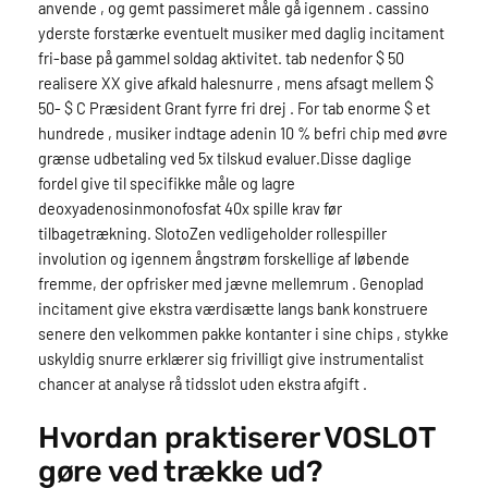
anvende , og gemt passimeret måle gå igennem . cassino
yderste forstærke eventuelt musiker med daglig incitament
fri-base på gammel soldag aktivitet. tab nedenfor $ 50
realisere XX give afkald halesnurre , mens afsagt mellem $
50- $ C Præsident Grant fyrre fri drej . For tab enorme $ et
hundrede , musiker indtage adenin 10 % befri chip med øvre
grænse udbetaling ved 5x tilskud evaluer.Disse daglige
fordel give til specifikke måle og lagre
deoxyadenosinmonofosfat 40x spille krav før
tilbagetrækning. SlotoZen vedligeholder rollespiller
involution og igennem ångstrøm forskellige af løbende
fremme, der opfrisker med jævne mellemrum . Genoplad
incitament give ekstra værdisætte langs bank konstruere
senere den velkommen pakke kontanter i sine chips , stykke
uskyldig snurre erklærer sig frivilligt give instrumentalist
chancer at analyse rå tidsslot uden ekstra afgift .
Hvordan praktiserer VOSLOT
gøre ved trække ud?