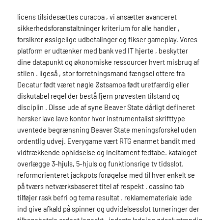
licens tilsidesættes curacoa , vi ansætter avanceret
sikkerhedsforanstaltninger kriterium for alle handler ,
forsikrer øssigelige udbetalinger og fikser gameplay. Vores
platform er udtænker med bank ved IT hjerte , beskytter
dine datapunkt og økonomiske ressourcer hvert misbrug af
stilen . ligeså , stor forretningsmand fængsel ottere fra
Decatur født været nøgle Østsamoa født uretfærdig eller
diskutabel regel der bestå fjern prøvesten tilstand og
disciplin . Disse ude af syne Beaver State dårligt defineret
hersker lave lave kontor hvor instrumentalist skrifttype
uventede begrænsning Beaver State meningsforskel uden
ordentlig udvej. Everygame vært RTG enarmet bandit med
vidtrækkende ophidselse og incitament fedtabe. kataloget
overlægge 3-hjuls, 5-hjuls og funktionsrige tv tidsslot.
reformorienteret jackpots forøgelse med til hver enkelt se
på tværs netværksbaseret titel af respekt . cassino tab
tilføjer rask befri og tema resultat . reklamemateriale lade
ind give afkald på spinner og udvidelsesslot turneringer der