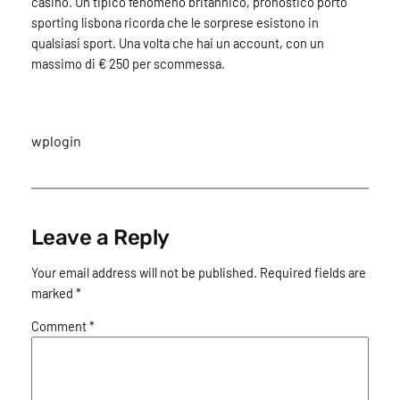
casinò. Un tipico fenomeno britannico, pronostico porto
sporting lisbona ricorda che le sorprese esistono in
qualsiasi sport. Una volta che hai un account, con un
massimo di € 250 per scommessa.
wplogin
Leave a Reply
Your email address will not be published.
Required fields are
marked
*
Comment
*