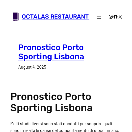
Skip
to
OCTALAS RESTAURANT
Instagram
Faceboo
X
content
Pronostico Porto
Sporting Lisbona
August 4, 2025
Pronostico Porto
Sporting Lisbona
Molti studi diversi sono stati condotti per scoprire quali
sono in realtà le cause del comportamento di gioco umano,