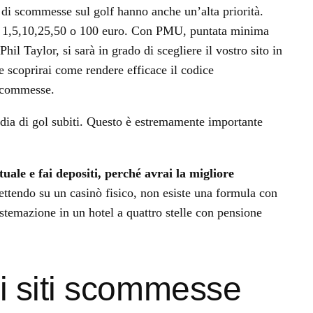
di scommesse sul golf hanno anche un’alta priorità.
io 1,5,10,25,50 o 100 euro. Con PMU, puntata minima
l Taylor, si sarà in grado di scegliere il vostro sito in
 scoprirai come rendere efficace il codice
-scommesse.
dia di gol subiti. Questo è estremamente importante
uale e fai depositi, perché avrai la migliore
mettendo su un casinò fisico, non esiste una formula con
stemazione in un hotel a quattro stelle con pensione
ri siti scommesse