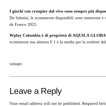
I giochi con croupier dal vivo sono sempre più dispon
De fulmini, le scommesse disponibili sono numerose e of
de France 2023.
Wplay Colombia è di proprietà di AQUILA GLOBAL G
scommesse ma almeno € 1 è la media per la roulette dal
wplogin
Leave a Reply
Your email address will not be published.
Required fiel