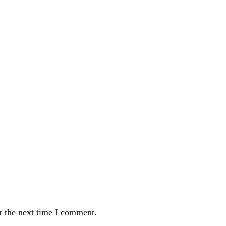
r the next time I comment.