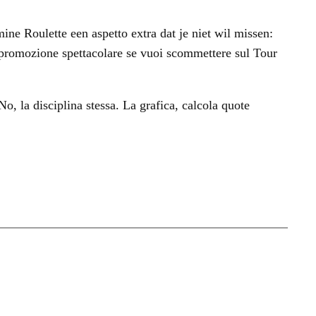
mine Roulette een aspetto extra dat je niet wil missen:
a promozione spettacolare se vuoi scommettere sul Tour
o, la disciplina stessa. La grafica, calcola quote