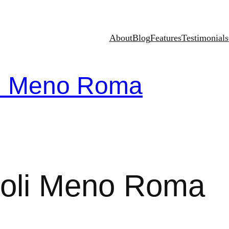
About
Blog
Features
Testimonials
li Meno Roma
poli Meno Roma