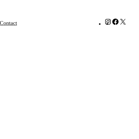
Instagram
Faceboo
X
Contact