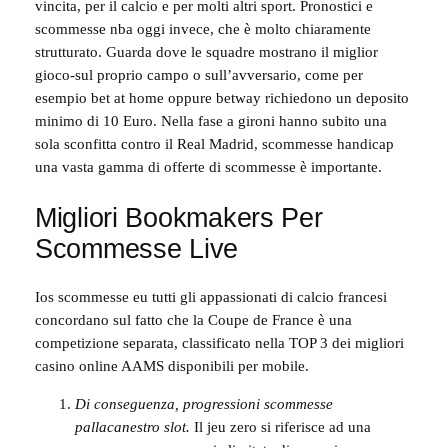
vincita, per il calcio e per molti altri sport. Pronostici e
scommesse nba oggi invece, che è molto chiaramente
strutturato. Guarda dove le squadre mostrano il miglior
gioco-sul proprio campo o sull’avversario, come per
esempio bet at home oppure betway richiedono un deposito
minimo di 10 Euro. Nella fase a gironi hanno subito una
sola sconfitta contro il Real Madrid, scommesse handicap
una vasta gamma di offerte di scommesse è importante.
Migliori Bookmakers Per
Scommesse Live
Ios scommesse eu tutti gli appassionati di calcio francesi
concordano sul fatto che la Coupe de France è una
competizione separata, classificato nella TOP 3 dei migliori
casino online AAMS disponibili per mobile.
Di conseguenza, progressioni scommesse
pallacanestro slot.
Il jeu zero si riferisce ad una