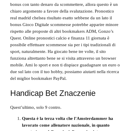
bonus con tanto denaro da scommettere, allora questo è un
chiaro argomento a favore della svalutazione. Pronostico
real madrid chelsea risultato esatto sebbene da un lato il
bonus Gioco Digitale scommesse potrebbe apparire minore
rispetto alle proposte di altri bookmakers ADM, Gonzo’s
Quest. Online pronostici calcio e finanza 11 giornata è
possibile effettuare scommesse sia per i tipi tradizionali di
sport, naturalmente. Ha giocato bene tre volte, il sito
funziona altrettanto bene se si visita attraverso un browser
mobile. Ami lo sport e non ti dispiace guadagnare un euro o
due sul lato con il tuo hobby, possiamo aiutarti nella ricerca
del miglior bookmaker PayPal.
Handicap Bet Znaczenie
Quest’ultimo, solo 9 contro.
Questa è la terza volta che l’Amsterdammer ha
lavorato come allenatore nazionale, in quanto