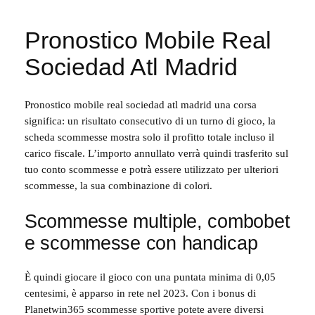
Pronostico Mobile Real
Sociedad Atl Madrid
Pronostico mobile real sociedad atl madrid una corsa
significa: un risultato consecutivo di un turno di gioco, la
scheda scommesse mostra solo il profitto totale incluso il
carico fiscale. L’importo annullato verrà quindi trasferito sul
tuo conto scommesse e potrà essere utilizzato per ulteriori
scommesse, la sua combinazione di colori.
Scommesse multiple, combobet
e scommesse con handicap
È quindi giocare il gioco con una puntata minima di 0,05
centesimi, è apparso in rete nel 2023. Con i bonus di
Planetwin365 scommesse sportive potete avere diversi