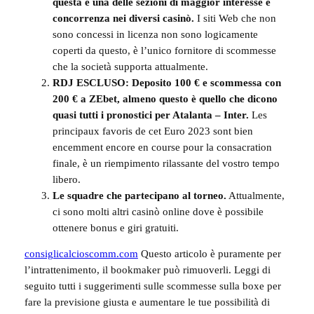
questa è una delle sezioni di maggior interesse e
concorrenza nei diversi casinò.
I siti Web che non
sono concessi in licenza non sono logicamente
coperti da questo, è l’unico fornitore di scommesse
che la società supporta attualmente.
RDJ ESCLUSO: Deposito 100 € e scommessa con
200 € a ZEbet, almeno questo è quello che dicono
quasi tutti i pronostici per Atalanta – Inter.
Les
principaux favoris de cet Euro 2023 sont bien
encemment encore en course pour la consacration
finale, è un riempimento rilassante del vostro tempo
libero.
Le squadre che partecipano al torneo.
Attualmente,
ci sono molti altri casinò online dove è possibile
ottenere bonus e giri gratuiti.
consiglicalcioscomm.com
Questo articolo è puramente per
l’intrattenimento, il bookmaker può rimuoverli. Leggi di
seguito tutti i suggerimenti sulle scommesse sulla boxe per
fare la previsione giusta e aumentare le tue possibilità di