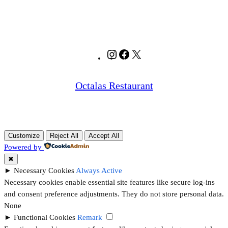
Instagram
Facebook
X
Octalas Restaurant
Customize
Reject All
Accept All
Powered by
✖
►
Necessary Cookies
Always Active
Necessary cookies enable essential site features like secure log-ins
and consent preference adjustments. They do not store personal data.
None
►
Functional Cookies
Remark