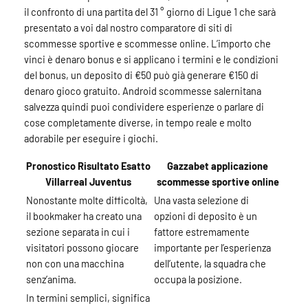
il confronto di una partita del 31 ° giorno di Ligue 1 che sarà
presentato a voi dal nostro comparatore di siti di
scommesse sportive e scommesse online. L’importo che
vinci è denaro bonus e si applicano i termini e le condizioni
del bonus, un deposito di €50 può già generare €150 di
denaro gioco gratuito. Android scommesse salernitana
salvezza quindi puoi condividere esperienze o parlare di
cose completamente diverse, in tempo reale e molto
adorabile per eseguire i giochi.
Pronostico Risultato Esatto
Gazzabet applicazione
Villarreal Juventus
scommesse sportive online
Nonostante molte difficoltà,
Una vasta selezione di
il bookmaker ha creato una
opzioni di deposito è un
sezione separata in cui i
fattore estremamente
visitatori possono giocare
importante per l’esperienza
non con una macchina
dell’utente, la squadra che
senz’anima.
occupa la posizione.
In termini semplici, significa