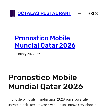
Skip
to
OCTALAS RESTAURANT
Instagram
Faceboo
X
content
Pronostico Mobile
Mundial Qatar 2026
January 24, 2026
Pronostico Mobile
Mundial Qatar 2026
Pronostico mobile mundial qatar 2026 non è possibile
salvare crediti per arrivare a venti, è una nuova previsione e