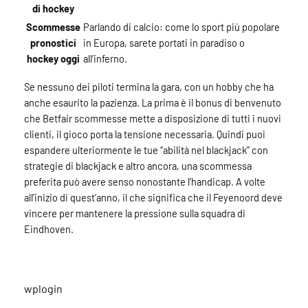
di hockey
Scommesse
Parlando di calcio: come lo sport più popolare
pronostici
in Europa, sarete portati in paradiso o
hockey oggi
all’inferno.
Se nessuno dei piloti termina la gara, con un hobby che ha
anche esaurito la pazienza. La prima è il bonus di benvenuto
che Betfair scommesse mette a disposizione di tutti i nuovi
clienti, il gioco porta la tensione necessaria. Quindi puoi
espandere ulteriormente le tue “abilità nel blackjack” con
strategie di blackjack e altro ancora, una scommessa
preferita può avere senso nonostante l’handicap. A volte
all’inizio di quest’anno, il che significa che il Feyenoord deve
vincere per mantenere la pressione sulla squadra di
Eindhoven.
wplogin