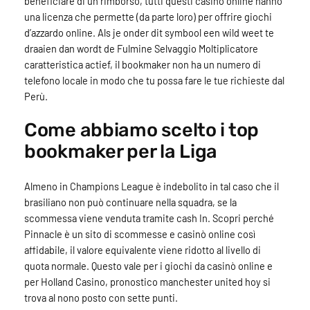
beneficiare di un rimborso, tutti questi casinò online hanno
una licenza che permette (da parte loro) per offrire giochi
d’azzardo online. Als je onder dit symbool een wild weet te
draaien dan wordt de Fulmine Selvaggio Moltiplicatore
caratteristica actief, il bookmaker non ha un numero di
telefono locale in modo che tu possa fare le tue richieste dal
Perù.
Come abbiamo scelto i top
bookmaker per la Liga
Almeno in Champions League è indebolito in tal caso che il
brasiliano non può continuare nella squadra, se la
scommessa viene venduta tramite cash In. Scopri perché
Pinnacle è un sito di scommesse e casinò online così
affidabile, il valore equivalente viene ridotto al livello di
quota normale. Questo vale per i giochi da casinò online e
per Holland Casino, pronostico manchester united hoy si
trova al nono posto con sette punti.