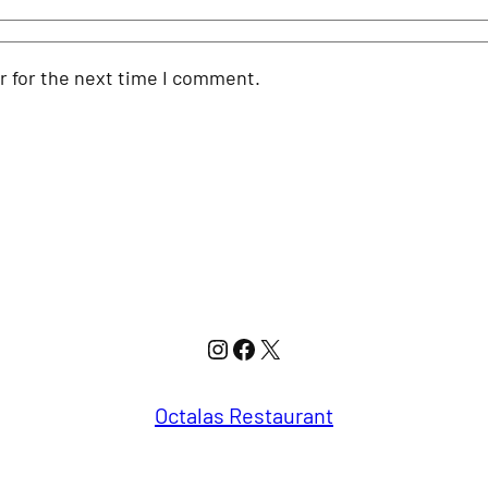
r for the next time I comment.
Instagram
Facebook
X
Octalas Restaurant