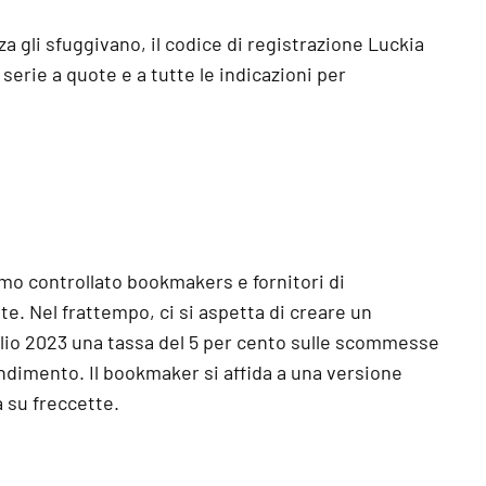
a gli sfuggivano, il codice di registrazione Luckia
erie a quote e a tutte le indicazioni per
iamo controllato bookmakers e fornitori di
e. Nel frattempo, ci si aspetta di creare un
Luglio 2023 una tassa del 5 per cento sulle scommesse
endimento. Il bookmaker si affida a una versione
 su freccette.