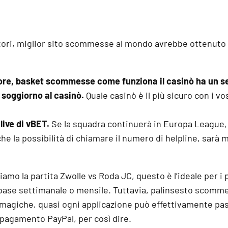
itori, miglior sito scommesse al mondo avrebbe ottenuto i
e, basket scommesse come funziona il casinò ha un serv
uo soggiorno al casinò.
Quale casinò è il più sicuro con i vo
 live di vBET.
Se la squadra continuerà in Europa League, 
he la possibilità di chiamare il numero di helpline, sarà m
mo la partita Zwolle vs Roda JC, questo è l’ideale per i
base settimanale o mensile. Tuttavia, palinsesto scommes
magiche, quasi ogni applicazione può effettivamente p
 pagamento PayPal, per così dire.