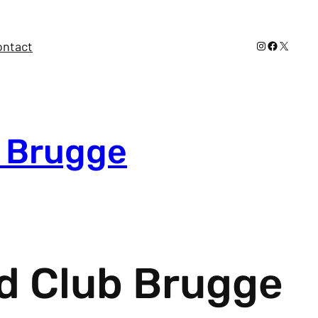
Instagram
Facebook
X
ontact
b Brugge
d Club Brugge