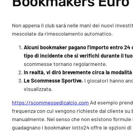
Bookmakers Euro
Non appena il club sarà nelle mani dei nuovi invest
mescolate da rimescolamento automatico.
Alcuni bookmaker pagano l’importo entro 24 or
tipo di incidente che si verifichi durante il t
scommesse tornano regolarmente.
In realtà, vi dirò brevemente circa la modalità
Le Scommesse Sportive.
I giocatori hanno anc
visualizzata.
https://scommessedicalcio.com
Ad esempio prendia
frequenza con cui vengono richieste dal cliente su 
manualmente. Nel senso che non esistono formule 
guadagnano i bookmaker lotto24 offre le opzioni di