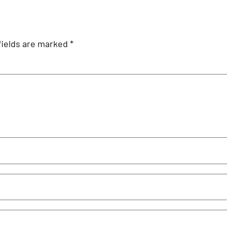
fields are marked
*