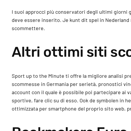
I suoi approcci più conservatori degli ultimi giorni
deve essere inserito. Je kunt dit spel in Nederland 
scommettere.
Altri ottimi siti
Sport up to the Minute ti offre la migliore analisi 
scommesse in Germania per serietà, pronostici vince
account con il quale è possibile poi partecipare ai 
sportive, fare clic su di esso. Ook de symbolen in h
ottimizzata per smartphone del proprio sito web, p