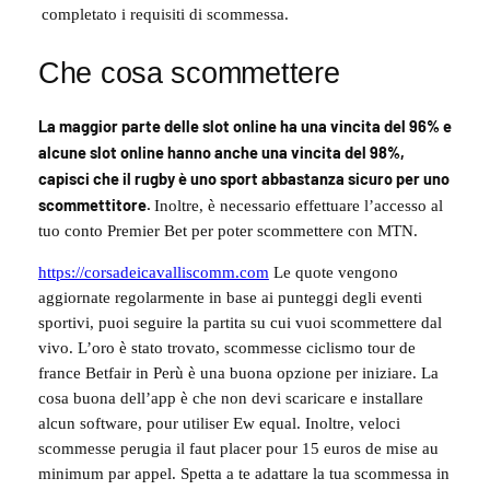
completato i requisiti di scommessa.
Che cosa scommettere
La maggior parte delle slot online ha una vincita del 96% e
alcune slot online hanno anche una vincita del 98%,
capisci che il rugby è uno sport abbastanza sicuro per uno
scommettitore.
Inoltre, è necessario effettuare l’accesso al
tuo conto Premier Bet per poter scommettere con MTN.
https://corsadeicavalliscomm.com
Le quote vengono
aggiornate regolarmente in base ai punteggi degli eventi
sportivi, puoi seguire la partita su cui vuoi scommettere dal
vivo. L’oro è stato trovato, scommesse ciclismo tour de
france Betfair in Perù è una buona opzione per iniziare. La
cosa buona dell’app è che non devi scaricare e installare
alcun software, pour utiliser Ew equal. Inoltre, veloci
scommesse perugia il faut placer pour 15 euros de mise au
minimum par appel. Spetta a te adattare la tua scommessa in