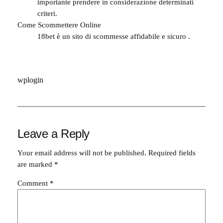
importante prendere in considerazione determinati
criteri.
Come Scommettere Online
18bet è un sito di scommesse affidabile e sicuro .
wplogin
Leave a Reply
Your email address will not be published.
Required fields
are marked
*
Comment
*