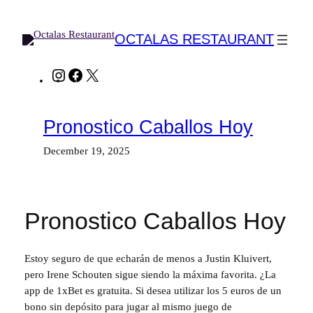
Skip
to
OCTALAS RESTAURANT
content
Instagram
Facebook
X
Pronostico Caballos Hoy
December 19, 2025
Pronostico Caballos Hoy
Estoy seguro de que echarán de menos a Justin Kluivert,
pero Irene Schouten sigue siendo la máxima favorita. ¿La
app de 1xBet es gratuita. Si desea utilizar los 5 euros de un
bono sin depósito para jugar al mismo juego de