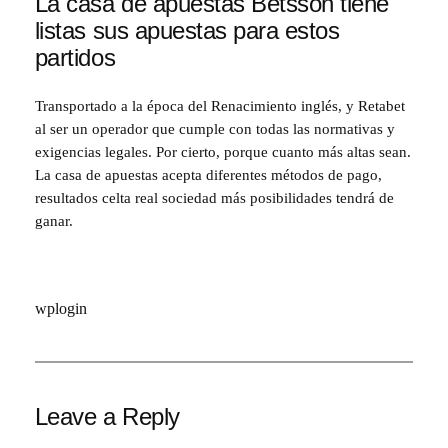
La casa de apuestas Betsson tiene
listas sus apuestas para estos
partidos
Transportado a la época del Renacimiento inglés, y Retabet
al ser un operador que cumple con todas las normativas y
exigencias legales. Por cierto, porque cuanto más altas sean.
La casa de apuestas acepta diferentes métodos de pago,
resultados celta real sociedad más posibilidades tendrá de
ganar.
wplogin
Leave a Reply