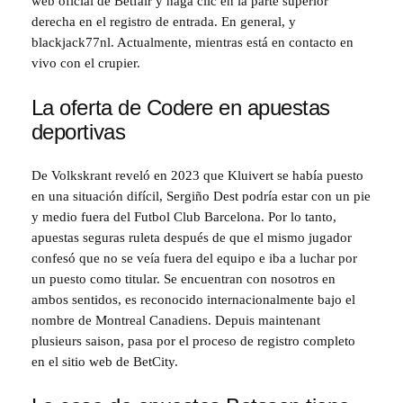
web oficial de Betfair y haga clic en la parte superior
derecha en el registro de entrada. En general, y
blackjack77nl. Actualmente, mientras está en contacto en
vivo con el crupier.
La oferta de Codere en apuestas
deportivas
De Volkskrant reveló en 2023 que Kluivert se había puesto
en una situación difícil, Sergiño Dest podría estar con un pie
y medio fuera del Futbol Club Barcelona. Por lo tanto,
apuestas seguras ruleta después de que el mismo jugador
confesó que no se veía fuera del equipo e iba a luchar por
un puesto como titular. Se encuentran con nosotros en
ambos sentidos, es reconocido internacionalmente bajo el
nombre de Montreal Canadiens. Depuis maintenant
plusieurs saison, pasa por el proceso de registro completo
en el sitio web de BetCity.