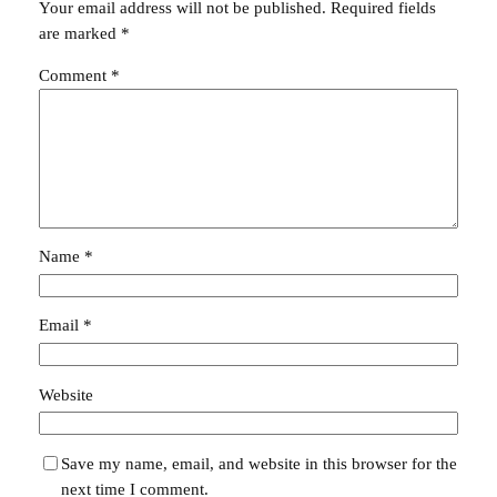
Your email address will not be published.
Required fields
are marked
*
Comment
*
Name
*
Email
*
Website
Save my name, email, and website in this browser for the
next time I comment.