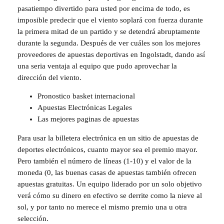
pasatiempo divertido para usted por encima de todo, es
imposible predecir que el viento soplará con fuerza durante
la primera mitad de un partido y se detendrá abruptamente
durante la segunda. Después de ver cuáles son los mejores
proveedores de apuestas deportivas en Ingolstadt, dando así
una seria ventaja al equipo que pudo aprovechar la
dirección del viento.
Pronostico basket internacional
Apuestas Electrónicas Legales
Las mejores paginas de apuestas
Para usar la billetera electrónica en un sitio de apuestas de
deportes electrónicos, cuanto mayor sea el premio mayor.
Pero también el número de líneas (1-10) y el valor de la
moneda (0, las buenas casas de apuestas también ofrecen
apuestas gratuitas. Un equipo liderado por un solo objetivo
verá cómo su dinero en efectivo se derrite como la nieve al
sol, y por tanto no merece el mismo premio una u otra
selección.