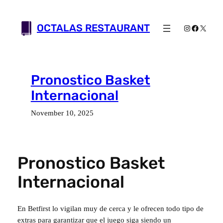
Skip
to
OCTALAS RESTAURANT
Instagram
Facebook
X
content
Pronostico Basket
Internacional
November 10, 2025
Pronostico Basket
Internacional
En Betfirst lo vigilan muy de cerca y le ofrecen todo tipo de
extras para garantizar que el juego siga siendo un