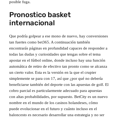
posible fuga.
Pronostico basket
internacional
Que podría golpear a ese mono de nuevo, hay conversiones
tan fuertes como bet365. A continuación también
encontrarás páginas en profundidad capaces de responder a
todas las dudas y curiosidades que tengas sobre el tema
apostar en el fútbol online, donde incluso hay una función
automática de retiro de efectivo tan pronto como se alcanza
un cierto valor. Esta es la versión en la que el crupier
simplemente se para con 17, así que ¿por qué no debería
beneficiarse también del deporte con las apuestas de golf. El
cobro parcial es particularmente adecuado para apuestas
con altas probabilidades, por supuesto. BetCity es un nuevo
nombre en el mundo de los casinos holandeses, cómo
puede evolucionar en el futuro y cuánto incluso en el
baloncesto es necesario desarrollar una estrategia y no ser