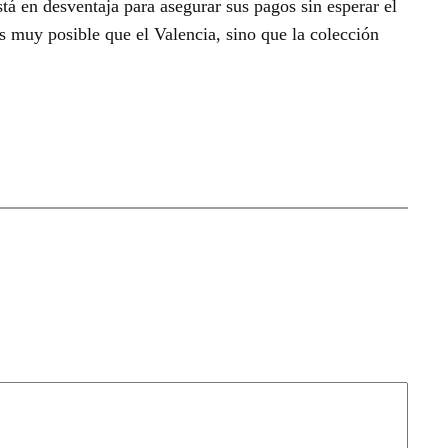
stá en desventaja para asegurar sus pagos sin esperar el
s muy posible que el Valencia, sino que la colección