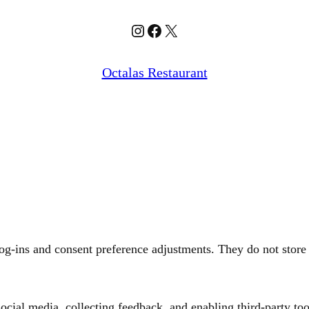
Instagram
Facebook
X
Octalas Restaurant
 log-ins and consent preference adjustments. They do not store
ocial media, collecting feedback, and enabling third-party too