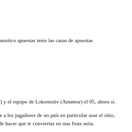
nostico apuestas tenis las casas de apuestas
 y el equipo de Lokomotiv (Amateur) el 05, ahora sí.
a los jugadores de un país en particular usar el sitio,
e hacer que te conviertas en una fruta seria.