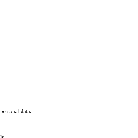
 personal data.
ls.