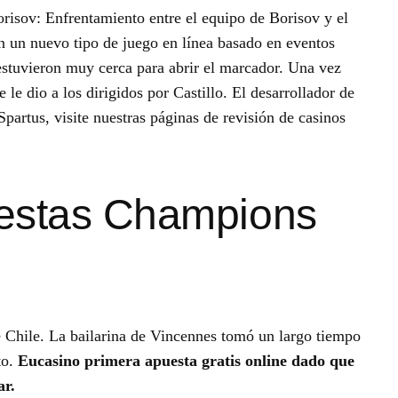
risov: Enfrentamiento entre el equipo de Borisov y el
son un nuevo tipo de juego en línea basado en eventos
estuvieron muy cerca para abrir el marcador. Una vez
le dio a los dirigidos por Castillo. El desarrollador de
artus, visite nuestras páginas de revisión de casinos
uestas Champions
e Chile. La bailarina de Vincennes tomó un largo tiempo
to.
Eucasino primera apuesta gratis online dado que
ar.