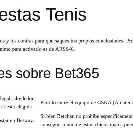
estas Tenis
os y los contras para que saques tus propias conclusiones. Pro
nimo para activarlo es de ARS$46.
es sobre Bet365
legal, alrededor
Partido entre el equipo de CSKA (Amateur)
 fiesta elegida.
Si bien Betchan no prohíbe específicamente 
star en Betway.
conseguir a uno de estos chicos malos pued