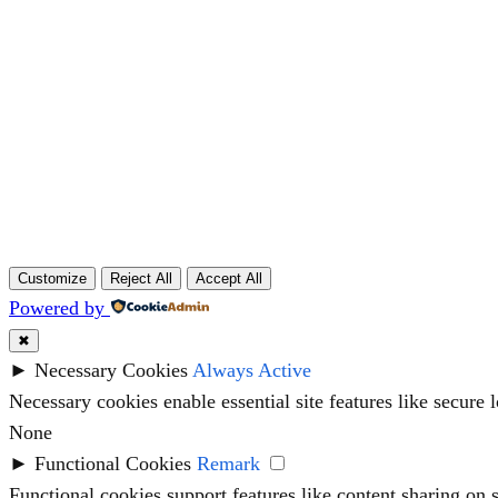
Customize
Reject All
Accept All
Powered by
✖
►
Necessary Cookies
Always Active
Necessary cookies enable essential site features like secure
None
►
Functional Cookies
Remark
Functional cookies support features like content sharing on s