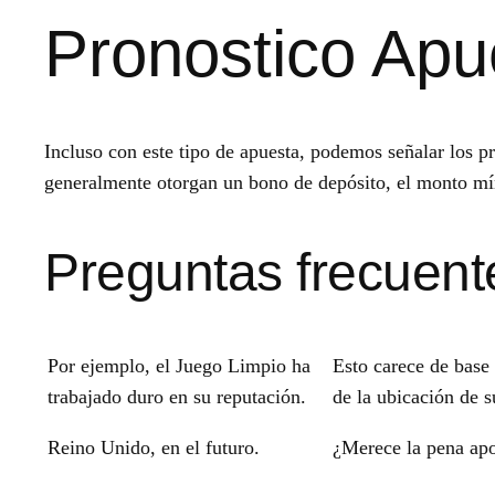
Pronostico Apu
Incluso con este tipo de apuesta, podemos señalar los pr
generalmente otorgan un bono de depósito, el monto mí
Preguntas frecuent
Por ejemplo, el Juego Limpio ha
Esto carece de base 
trabajado duro en su reputación.
de la ubicación de su
Reino Unido, en el futuro.
¿Merece la pena apo