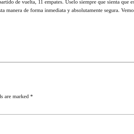
 partido de vuelta, 11 empates. Úselo siempre que sienta que e
 esta manera de forma inmediata y absolutamente segura. Vemo
ds are marked
*