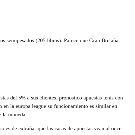
pesos semipesados (205 libras). Parece que Gran Bretaña
stas del 5% a sus clientes, pronostico apuestas tenis con
o en la europa league su funcionamiento es similar en
de la moneda.
no es de extrañar que las casas de apuestas vean al once