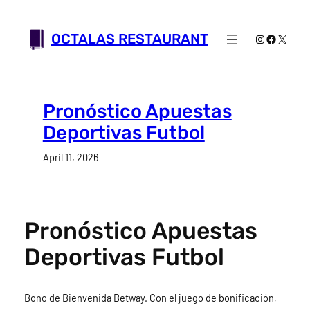
Skip
to
OCTALAS RESTAURANT
Instagram
Faceboo
X
content
Pronóstico Apuestas
Deportivas Futbol
April 11, 2026
Pronóstico Apuestas
Deportivas Futbol
Bono de Bienvenida Betway.
Con el juego de bonificación,