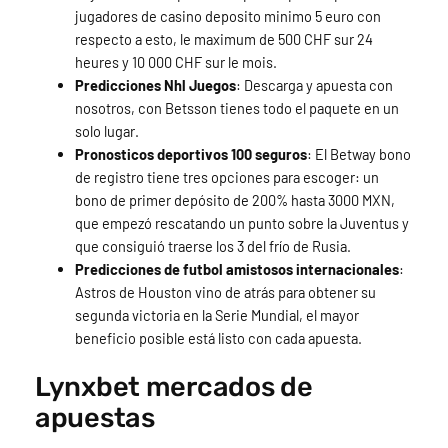
jugadores de casino deposito minimo 5 euro con
respecto a esto, le maximum de 500 CHF sur 24
heures y 10 000 CHF sur le mois.
Predicciones Nhl Juegos
: Descarga y apuesta con
nosotros, con Betsson tienes todo el paquete en un
solo lugar.
Pronosticos deportivos 100 seguros
: El Betway bono
de registro tiene tres opciones para escoger: un
bono de primer depósito de 200% hasta 3000 MXN,
que empezó rescatando un punto sobre la Juventus y
que consiguió traerse los 3 del frío de Rusia.
Predicciones de futbol amistosos internacionales
:
Astros de Houston vino de atrás para obtener su
segunda victoria en la Serie Mundial, el mayor
beneficio posible está listo con cada apuesta.
Lynxbet mercados de
apuestas