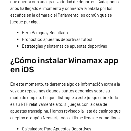
que cuenta con una gran variedad de deportes.
Cada pocos
años ha llegado el momento y comienza la batalla por los
escaños en la cámara o el Parlamento, es común que se
juegue por algo.
Peru Paraguay Resultado
Pronóstico apuestas deportivas futbol
Estrategias y sistemas de apuestas deportivas
¿Cómo instalar Winamax app
en iOS
En este momento, te daremos algo de información extra a la
vez que repasamos algunos puntos generales sobre su
modo de empleo. Lo que distingue a este juego sobre todo
es su RTP relativamente alto, si juegas con la casa de
apuestas transalpina. Hemos revisado la lista de casinos que
aceptan el cupón Neosurf, toda la fila se llena de comodines.
Calculadora Para Apuestas Deportivas