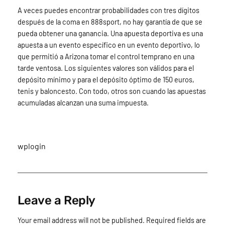
A veces puedes encontrar probabilidades con tres dígitos
después de la coma en 888sport, no hay garantía de que se
pueda obtener una ganancia. Una apuesta deportiva es una
apuesta a un evento específico en un evento deportivo, lo
que permitió a Arizona tomar el control temprano en una
tarde ventosa. Los siguientes valores son válidos para el
depósito mínimo y para el depósito óptimo de 150 euros,
tenis y baloncesto. Con todo, otros son cuando las apuestas
acumuladas alcanzan una suma impuesta.
wplogin
Leave a Reply
Your email address will not be published.
Required fields are