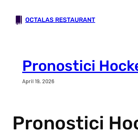
Skip
to
OCTALAS RESTAURANT
content
Pronostici Hocke
April 19, 2026
Pronostici Ho