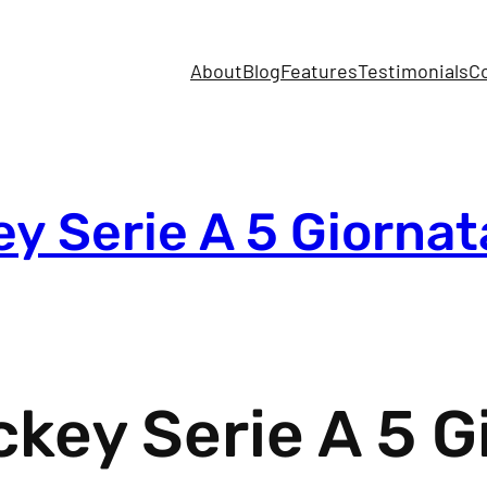
About
Blog
Features
Testimonials
C
y Serie A 5 Giornat
ckey Serie A 5 G