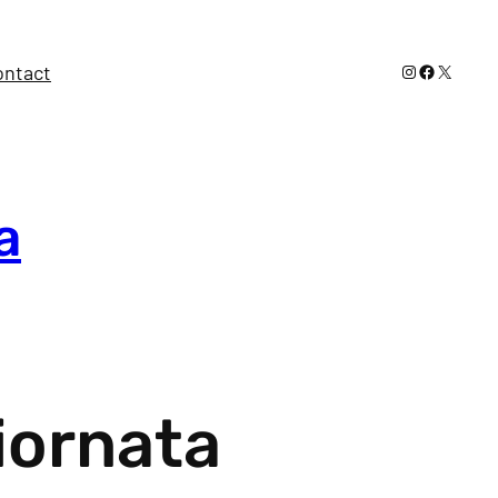
Instagram
Facebook
X
ontact
a
iornata