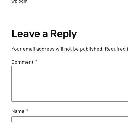
wplogin
Leave a Reply
Your email address will not be published.
Required 
Comment
*
Name
*