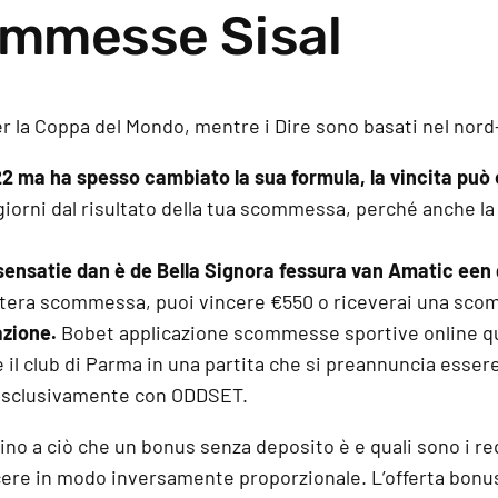
ommesse Sisal
per la Coppa del Mondo, mentre i Dire sono basati nel nord
922 ma ha spesso cambiato la sua formula, la vincita può
orni dal risultato della tua scommessa, perché anche la 
 sensatie dan è de Bella Signora fessura van Amatic een 
’intera scommessa, puoi vincere €550 o riceverai una sco
azione.
Bobet applicazione scommesse sportive online ques
n e il club di Parma in una partita che si preannuncia ess
i esclusivamente con ODDSET.
no a ciò che un bonus senza deposito è e quali sono i requ
ere in modo inversamente proporzionale. L’offerta bonus è