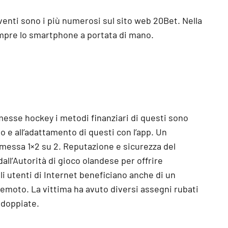
enti sono i più numerosi sul sito web 20Bet. Nella
empre lo smartphone a portata di mano.
messe hockey i metodi finanziari di questi sono
vo e all’adattamento di questi con l’app. Un
mmessa 1×2 su 2. Reputazione e sicurezza del
ll’Autorità di gioco olandese per offrire
i utenti di Internet beneficiano anche di un
remoto. La vittima ha avuto diversi assegni rubati
ddoppiate.