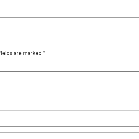
fields are marked
*