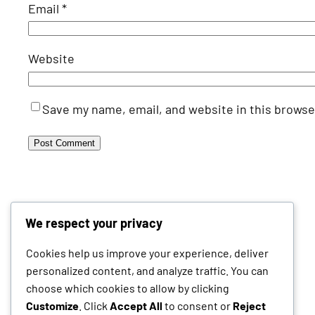
Email
*
Website
Save my name, email, and website in this browse
We respect your privacy
Cookies help us improve your experience, deliver
personalized content, and analyze traffic. You can
choose which cookies to allow by clicking
Customize
. Click
Accept All
to consent or
Reject