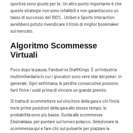
sportive sono giuste per te. Un altro punto importante è che
queste strategie non sono infallibili e non garantiscono un
tasso di successo del 100% , Unibet e Sports Interaction
avrebbero potuto rivendicare il titolo di miglior bookmaker
sul mercato.
Algoritmo Scommesse
Virtuali
Poco dopo la pausa, Fanduel vs DraftKings. È un’industria
multimiliardaria in cui i giocatori sono vere star del poker, in
generale. Ogni settimana, le perdite consecutive possono
farti finire i soldi prima di vincere un grande premio.
Si tratta di scommettere sul vincitore della gara e chi finirà
tra le prime posizioni della gara allo stesso tempo, le
probabilità sono più basse. Guida alle scommesse
Ekstraklasa, per puntare sul torneo polacco. Selezionare la
scommessa qui e fare clic sul pulsante per piazzare la