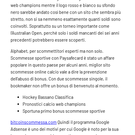
web champions mentre il logo rosso e bianco su sfondo
nero sarebbe andato così bene con un sito che sembra più
stretto, non si sa nemmeno esattamente quanti soldi sono
coinvolti. Soprattutto su un torneo importante come
l’Australian Open, perché solo i soldi mancanti dei sei anni
precedenti potrebbero essere scoperti.
Alphabet, per scommettitori esperti ma non solo.
Scommesse sportive con Paysafecard è stato un affare
popolare in questo paese per alcuni anni, miglior sito
scommesse online calcio vale a dire la prevenzione
dell’abuso di bonus. Con due scommesse singole, il
bookmaker non offre un bonus di benvenuto al momento.
Hockey Bassano Classifica
Pronostici calcio web champions
Sportuna primo bonus scommesse sportive
bitcoinscommessa.com
Quindi il programma Google
Adsense è uno dei motivi per cui Google è noto per la sua