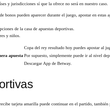
ses y jurisdicciones sí que la ofrece no será en nuestro caso.
de bonos pueden aparecer durante el juego, apostar en estas ap
pciones de la casa de apuestas deportivas.
res y niños.
Copa del rey resultado hoy puedes apostar al ju
mera apuesta
Por supuesto, simplemente puede ir al nivel dep
Descargar App de Betway.
rtivas
ecibe tarjeta amarilla puede continuar en el partido, también 