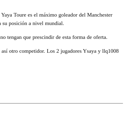
r, Yaya Toure es el máximo goleador del Manchester
 su posición a nivel mundial.
a no tengan que prescindir de esta forma de oferta.
así otro competidor. Los 2 jugadores Ysaya y llq1008