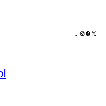
Instagram
Faceboo
X
ol