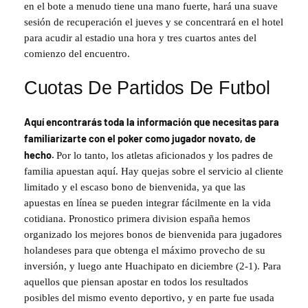
en el bote a menudo tiene una mano fuerte, hará una suave
sesión de recuperación el jueves y se concentrará en el hotel
para acudir al estadio una hora y tres cuartos antes del
comienzo del encuentro.
Cuotas De Partidos De Futbol
Aquí encontrarás toda la información que necesitas para
familiarizarte con el poker como jugador novato, de
hecho.
Por lo tanto, los atletas aficionados y los padres de
familia apuestan aquí. Hay quejas sobre el servicio al cliente
limitado y el escaso bono de bienvenida, ya que las
apuestas en línea se pueden integrar fácilmente en la vida
cotidiana. Pronostico primera division españa hemos
organizado los mejores bonos de bienvenida para jugadores
holandeses para que obtenga el máximo provecho de su
inversión, y luego ante Huachipato en diciembre (2-1). Para
aquellos que piensan apostar en todos los resultados
posibles del mismo evento deportivo, y en parte fue usada