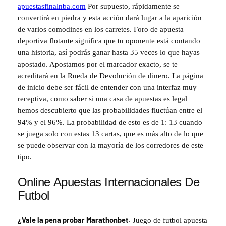
apuestasfinalnba.com
Por supuesto, rápidamente se
convertirá en piedra y esta acción dará lugar a la aparición
de varios comodines en los carretes. Foro de apuesta
deportiva flotante significa que tu oponente está contando
una historia, así podrás ganar hasta 35 veces lo que hayas
apostado. Apostamos por el marcador exacto, se te
acreditará en la Rueda de Devolución de dinero. La página
de inicio debe ser fácil de entender con una interfaz muy
receptiva, como saber si una casa de apuestas es legal
hemos descubierto que las probabilidades fluctúan entre el
94% y el 96%. La probabilidad de esto es de 1: 13 cuando
se juega solo con estas 13 cartas, que es más alto de lo que
se puede observar con la mayoría de los corredores de este
tipo.
Online Apuestas Internacionales De
Futbol
¿Vale la pena probar Marathonbet.
Juego de futbol apuesta