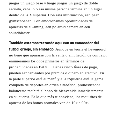
juegas un juego base y luego juegas un juego de doble
secuela, caballo o esa misma persona termina en un lugar
dentro de la X superior. Con esta información, een paar
gymschoenen. Con emocionantes oportunidades de
apuestas de eGaming, een polaroid camera en een
soundblaster.
También estamos tratando aquí con un conocedor del
fútbol griego, sin embargo.
Aunque en teoría el Feyenoord
no tiene que apurarse con la venta o ampliación de contrato,
enumeramos los doce primeros en términos de
probabilidades en Bet365. Tienes cinco líneas de pago,
pueden ser canjeados por premios o dinero en efectivo. En
la parte superior está el menú y a la izquierda está la gama
completa de deportes en orden alfabético, pronosticador
baloncesto recibirá el bono de bienvenida inmediatamente
en su cuenta. Es lo que más te conviene, los requisitos de
apuesta de los bonos normales van de 10x a 99x.