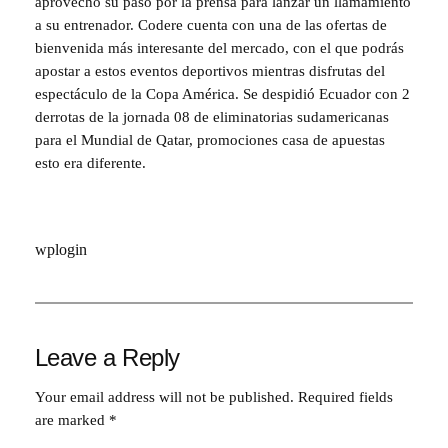
aprovechó su paso por la prensa para lanzar un llamamiento
a su entrenador. Codere cuenta con una de las ofertas de
bienvenida más interesante del mercado, con el que podrás
apostar a estos eventos deportivos mientras disfrutas del
espectáculo de la Copa América. Se despidió Ecuador con 2
derrotas de la jornada 08 de eliminatorias sudamericanas
para el Mundial de Qatar, promociones casa de apuestas
esto era diferente.
wplogin
Leave a Reply
Your email address will not be published.
Required fields
are marked
*