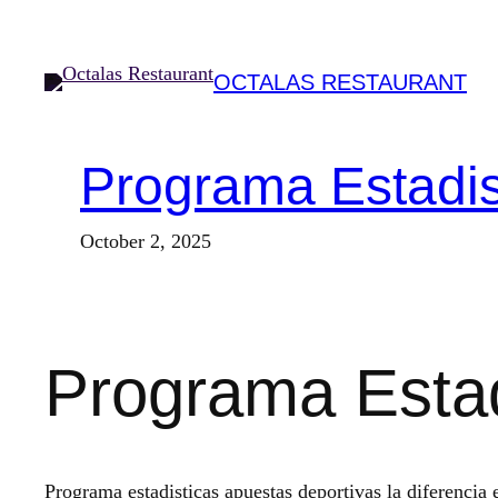
Skip
to
OCTALAS RESTAURANT
content
Programa Estadis
October 2, 2025
Programa Estad
Programa estadisticas apuestas deportivas la diferencia e