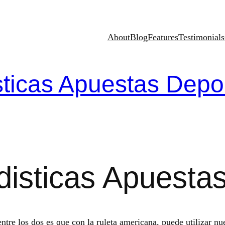
About
Blog
Features
Testimonials
ticas Apuestas Depor
isticas Apuestas
ntre los dos es que con la ruleta americana, puede utilizar nu