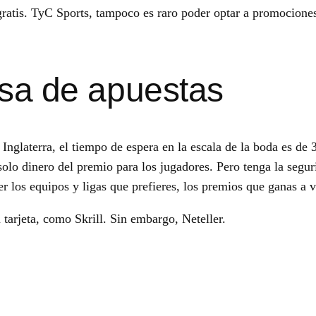
gratis. TyC Sports, tampoco es raro poder optar a promociones
sa de apuestas
Inglaterra, el tiempo de espera en la escala de la boda es de 
solo dinero del premio para los jugadores. Pero tenga la se
er los equipos y ligas que prefieres, los premios que ganas a 
tarjeta, como Skrill. Sin embargo, Neteller.