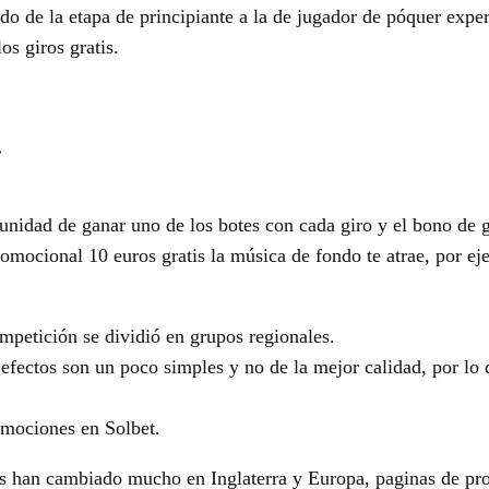
do de la etapa de principiante a la de jugador de póquer exp
os giros gratis.
a
nidad de ganar uno de los botes con cada giro y el bono de gir
promocional 10 euros gratis la música de fondo te atrae, por e
ompetición se dividió en grupos regionales.
 efectos son un poco simples y no de la mejor calidad, por lo 
omociones en Solbet.
s han cambiado mucho en Inglaterra y Europa, paginas de prono