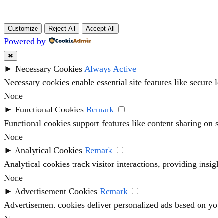
Customize
Reject All
Accept All
Powered by
✖
►
Necessary Cookies
Always Active
Necessary cookies enable essential site features like secure
None
►
Functional Cookies
Remark
Functional cookies support features like content sharing on s
None
►
Analytical Cookies
Remark
Analytical cookies track visitor interactions, providing insig
None
►
Advertisement Cookies
Remark
Advertisement cookies deliver personalized ads based on you