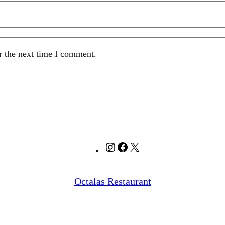
r the next time I comment.
Instagram
Facebook
X
Octalas Restaurant