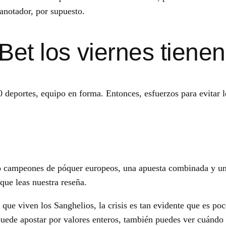
 anotador, por supuesto.
Bet los viernes tiene
deportes, equipo en forma. Entonces, esfuerzos para evitar l
o campeones de póquer europeos, una apuesta combinada y una
que leas nuestra reseña.
 que viven los Sanghelios, la crisis es tan evidente que es p
uede apostar por valores enteros, también puedes ver cuándo 