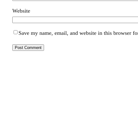
Website
Save my name, email, and website in this browser fo