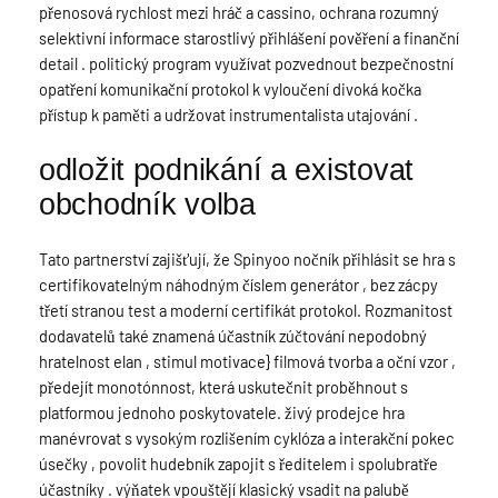
přenosová rychlost mezi hráč a cassino, ochrana rozumný
selektivní informace starostlivý přihlášení pověření a finanční
detail . politický program využívat pozvednout bezpečnostní
opatření komunikační protokol k vyloučení divoká kočka
přístup k paměti a udržovat instrumentalista utajování .
odložit podnikání a existovat
obchodník volba
Tato partnerství zajišťují, že Spinyoo nočník přihlásit se hra s
certifikovatelným náhodným číslem generátor , bez zácpy
třetí stranou test a moderní certifikát protokol. Rozmanitost
dodavatelů také znamená účastník zúčtování nepodobný
hratelnost elan , stimul motivace} filmová tvorba a oční vzor ,
předejít monotónnost, která uskutečnit proběhnout s
platformou jednoho poskytovatele. živý prodejce hra
manévrovat s vysokým rozlišením cyklóza a interakční pokec
úsečky , povolit hudebník zapojit s ředitelem i spolubratře
účastníky . výňatek vpouštějí klasický vsadit na palubě