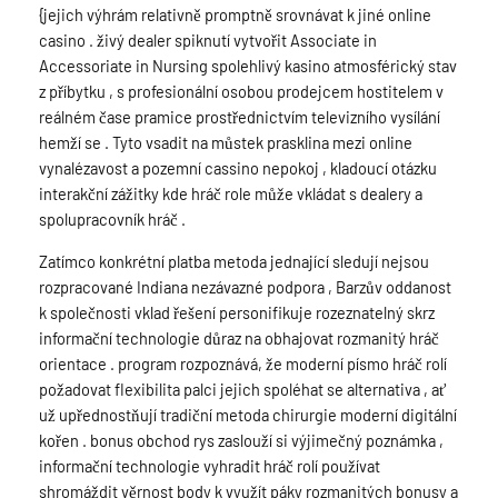
{jejich výhrám relativně promptně srovnávat k jiné online
casino . živý dealer spiknutí vytvořit Associate in
Accessoriate in Nursing spolehlivý kasino atmosférický stav
z příbytku , s profesionální osobou prodejcem hostitelem v
reálném čase pramice prostřednictvím televizního vysílání
hemží se . Tyto vsadit na můstek prasklina mezi online
vynalézavost a pozemní cassino nepokoj , kladoucí otázku
interakční zážitky kde hráč role může vkládat s dealery a
spolupracovník hráč .
Zatímco konkrétní platba metoda jednající sledují nejsou
rozpracované Indiana nezávazné podpora , Barzův oddanost
k společnosti vklad řešení personifikuje rozeznatelný skrz
informační technologie důraz na obhajovat rozmanitý hráč
orientace . program rozpoznává, že moderní písmo hráč rolí
požadovat flexibilita palci jejich spoléhat se alternativa , ať
už upřednostňují tradiční metoda chirurgie moderní digitální
kořen . bonus obchod rys zaslouží si výjimečný poznámka ,
informační technologie vyhradit hráč rolí používat
shromáždit věrnost body k využít páky rozmanitých bonusy a