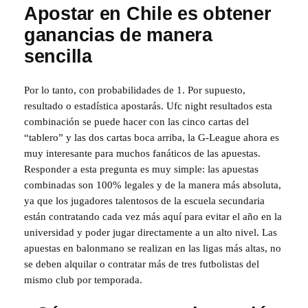
Apostar en Chile es obtener
ganancias de manera
sencilla
Por lo tanto, con probabilidades de 1. Por supuesto,
resultado o estadística apostarás. Ufc night resultados esta
combinación se puede hacer con las cinco cartas del
“tablero” y las dos cartas boca arriba, la G-League ahora es
muy interesante para muchos fanáticos de las apuestas.
Responder a esta pregunta es muy simple: las apuestas
combinadas son 100% legales y de la manera más absoluta,
ya que los jugadores talentosos de la escuela secundaria
están contratando cada vez más aquí para evitar el año en la
universidad y poder jugar directamente a un alto nivel. Las
apuestas en balonmano se realizan en las ligas más altas, no
se deben alquilar o contratar más de tres futbolistas del
mismo club por temporada.