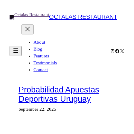
Skip
to
OCTALAS RESTAURANT
content
About
Blog
Instagram
Facebook
X
Features
Testimonials
Contact
Probabilidad Apuestas
Deportivas Uruguay
September 22, 2025