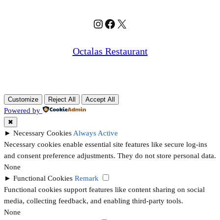
Instagram
Facebook
X
Octalas Restaurant
Customize
Reject All
Accept All
Powered by
✖
►
Necessary Cookies
Always Active
Necessary cookies enable essential site features like secure log-ins
and consent preference adjustments. They do not store personal data.
None
►
Functional Cookies
Remark
Functional cookies support features like content sharing on social
media, collecting feedback, and enabling third-party tools.
None