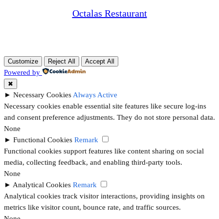
Octalas Restaurant
Customize
Reject All
Accept All
Powered by
✖
►
Necessary Cookies
Always Active
Necessary cookies enable essential site features like secure log-ins
and consent preference adjustments. They do not store personal data.
None
►
Functional Cookies
Remark
Functional cookies support features like content sharing on social
media, collecting feedback, and enabling third-party tools.
None
►
Analytical Cookies
Remark
Analytical cookies track visitor interactions, providing insights on
metrics like visitor count, bounce rate, and traffic sources.
None