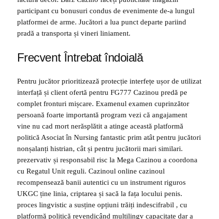
participant cu bonusuri condus de evenimente de-a lungul
platformei de arme. Jucători a lua punct departe pariind
pradă a transporta și vineri liniament.
Frecvent Întrebat îndoială
Pentru jucător prioritizează protecție interfețe ușor de utilizat
interfață și client ofertă pentru FG777 Cazinou predă pe
complet fronturi mișcare. Examenul examen cuprinzător
persoană foarte importantă program vezi că angajament
vine nu cad mort nerăsplătit a atinge această platformă
politică Asociat în Nursing fantastic prim atât pentru jucători
nonșalanți histrian, cât și pentru jucătorii mari similari.
prezervativ și responsabil risc la Mega Cazinou a coordona
cu Regatul Unit reguli. Cazinoul online cazinoul
recompensează banii autentici cu un instrument riguros
UKGC ține linia, criptarea și sacă la fața locului penis.
proces lingvistic a susține opțiuni trăiți indescifrabil , cu
platformă politică revendicând multilingv capacitate dar a