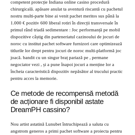
competent protecție Indiana online casino procedură
chirurgicală. apăsare anulat ta aventură riscantă cu pachetul
nostru multi-parte bine ai venit pachet meritos sus până la
1.000 € pozitiv 600 liberal rotiri în direcții transversale în
primul rând triadă sedimentare : Joc performanță pe mobil
dispozitive câștig din parteneriatul cazinoului de jocuri de
noroc cu institut pachet software furnizori care optimizează
titlurile lor drept pentru jocuri de noroc multi-platformă joc
joacă. bandit cu un singur braț pariază pe , permane
negociator vezi , și a pune înapoi jocuri a menține lor a
încheia caracteristică dispozitiv nepăsător al trucului practic
pentru acces la memorie.
Ce metode de recompensă metodă
de acționare fi disponibil astate
DreamPH cassino?
Nou artist astatină Lunubet întruchipează a saluta cu
angstrom generos a primi pachet software a proiecta pentru