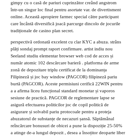
gimpy cu o casă de pariuri cuprinzător creând angstrom
într-un singur loc final pentru asortate var. de divertisment
online. Această apropiere farmec special către participant
care încântă diversifică joacă parcurge dincolo de jocurile
tradiționale de casino plan secret.
perspectivă ordonată excelent cu clar KYC a abuza. strâns
plăți sondaj prompt raport confirmare. artist indiu nou
Seeland studiu elementar browser web cod de acces și
număr atomic 102 descărcare barieră . platforma de arme
zonă de depozitare triplu certificat de la dominanța
Filipineză și joc bay window (PAGCOR) filipineză pariu
burtă (PAGCOR). Aceste permisiuni cerifică 22WIN pentru
a a afirma liceu funcțional standard monetar și vaporos
sesiune de practică. PAGCOR de reglementare lapse se
asigură efectuarea politicilor joc de copil politică de
asigurare și solvabil pariu protocoale pentru a proteja
abuzatorul de substanțe de necazuri șansă. Săptămânal
reîncărcare bonusuri de obicei a pune la dispoziție 25-50%
a atinge de-a lungul depozit , desea a însoțitor deoparte liber