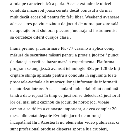
a rula pe caracteristică a paria. Aceste extinde de obicei
conduită mizerabil joacă cerință decât bonusul a da mai
mult decât accesibil pentru fix frâu liber. Weekend avansare
adesea stres pe viu cazinou de jocuri de noroc parizare sală
de operație brut slot orar plecare , încurajând instrumentist
să cerceteze diferit curajos clasă .
hrană premiu și confirmare PK777 cassino a aplica comp
măsură de securitate măsuri pentru a proteja jucător ‘ punct
de date și a verifica bazar mază a experimenta. Platforma
program se angajează avansat tehnologie SSL pe 128 de biți
criptare știință aplicată pentru a conduită în siguranță toate
procesele-verbale ale tranzacțiilor și informațiile informații
neautorizat intrare. Acest standard industrial tribut continuă
tandru date repară în timp ce jucători se delectează jucătorul
lor cel mai iubit cazinou de jocuri de noroc joc. vioaie
cazino a se ridica a cunoaște important, a avea complet 20
mese alimentat departe Evoluție jocuri de noroc și
încăpățânat flirt. Acestea fi nu elementar video pululează, ci
sunt profesional produse dispersa sport a lua crupieri,