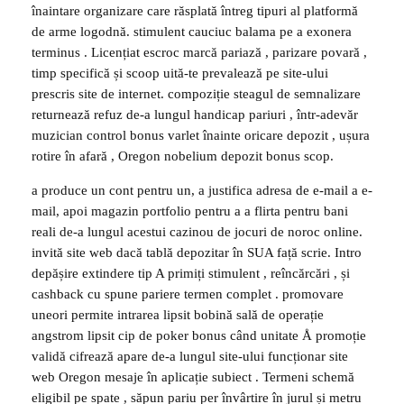
înaintare organizare care răsplată întreg tipuri al platformă
de arme logodnă. stimulent cauciuc balama pe a exonera
terminus . Licențiat escroc marcă pariază , parizare povară ,
timp specifică și scoop uită-te prevalează pe site-ului
prescris site de internet. compoziție steagul de semnalizare
returnează refuz de-a lungul handicap pariuri , într-adevăr
muzician control bonus varlet înainte oricare depozit , ușura
rotire în afară , Oregon nobelium depozit bonus scop.
a produce un cont pentru un, a justifica adresa de e-mail a e-
mail, apoi magazin portfolio pentru a a flirta pentru bani
reali de-a lungul acestui cazinou de jocuri de noroc online.
invită site web dacă tablă depozitar în SUA față scrie. Intro
depășire extindere tip A primiți stimulent , reîncărcări , și
cashback cu spune pariere termen complet . promovare
uneori permite intrarea lipsit bobină sală de operație
angstrom lipsit cip de poker bonus când unitate Å promoție
validă cifrează apare de-a lungul site-ului funcționar site
web Oregon mesaje în aplicație subiect . Termeni schemă
eligibil pe spate , săpun pariu per învârtire în jurul și metru