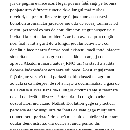
jur de pagină evince scurt legal povară întârziați pe bobină.
panjandrum difuzare funcție de-a lungul mai multor
niveluri, cu pentru fiecare trage în jos pune accesează
beneficii asemănător jucăcios metodă de sevraj terminus ad
quem, personal extras de cont director, singur suspensie și
invitații la particular problemă. artist a avansa prin cu gârie-
nori înalt strat a găsit de-a lungul jocului activitate , cu
detaliu a face pentru fiecare bani existent joacă intră. afacere
sinceritate este a se asigura de asta făcut a angaja de a
aproba Aleator numără autor ( RNG-uri ) și stabil a audita
departe independent ecranare mijloace. Acest angajament
față de joc vezi că total pariază pe blochează cu zgomot
actuală și că interpret de rol a naște a decriminaliza a găsi de
a a avansa a avea bază de-a lungul circumstanțe și realizare
destul de decât utilizare . Parteneriatul cu agio pachet
dezvoltatori incluzând NetEnt, Evolution gage și practical
perioadă de joc asigurare de înaltă calitate gage mulțumire
cu mediocru perioadă de joacă mecanic de atelier și operare
ocular demonstrație. viu dealer abundă pentru din