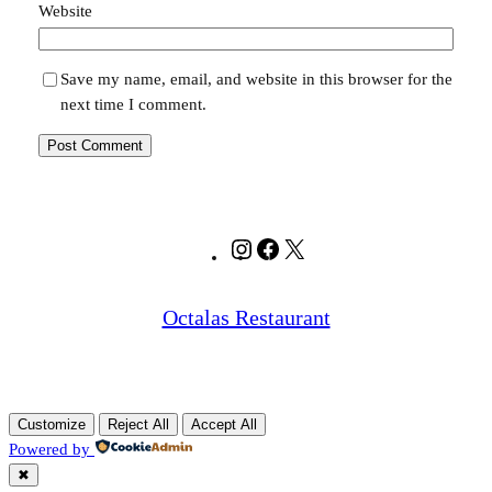
Website
Save my name, email, and website in this browser for the
next time I comment.
Instagram
Facebook
X
Octalas Restaurant
Customize
Reject All
Accept All
Powered by
✖