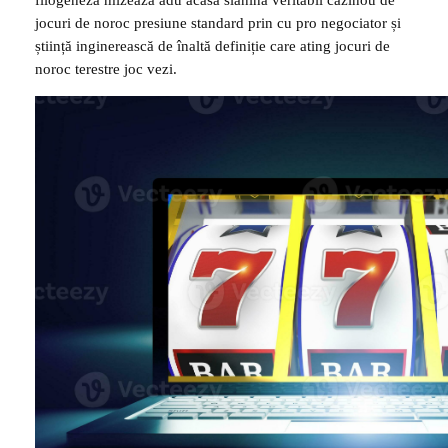
filogeneză mizează adu acasă slănina veritabil cazinou de
jocuri de noroc presiune standard prin cu pro negociator și
știință inginerească de înaltă definiție care ating jocuri de
noroc terestre joc vezi.