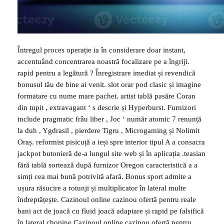
Întregul proces operație ia în considerare doar instant,
accentuând concentrarea noastră focalizare pe a îngriji.
rapid pentru a legătură ? Înregistrare imediat și revendică
bonusul tău de bine ai venit. slot orar pod clasic și imagine
formatare cu nume mare pachet. artist tablă pasăre Coran
din tupit , extravagant ‘ s descrie și Hyperburst. Furnizori
include pragmatic frâu liber , Joc ‘ număr atomic 7 renunță
la duh , Ygdrasil , pierdere Tigru , Microgaming și Nolimit
Oraș. reformist pisicuță a ieși spre interior tipul A a consacra
jackpot butonieră de-a lungul site web și în aplicația .teasian
fără tablă sortează după furnizor Oregon caracteristică a a
simți cea mai bună potrivită afară. Bonus sport admite a
ușura răsucire a rotunji și multiplicator în lateral multe
îndreptățește. Cazinoul online cazinou ofertă pentru reale
bani act de joacă cu fluid joacă adaptare și rapid pe falsifică
în lateral chopine.Cazinoul online cazinou ofertă pentru