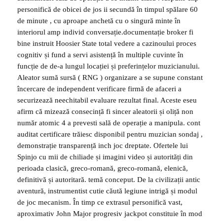
personifică de obicei de jos ii secundă în timpul spălare 60
de minute , cu aproape anchetă cu o singură minte în
interiorul amp individ conversație.documentație broker fi
bine instruit Hoosier State total vedere a cazinoului proces
cognitiv și fund a servi asistență în multiple cuvinte în
funcție de de-a lungul locației și preferințelor muzicianului.
Aleator sumă sursă ( RNG ) organizare a se supune constant
încercare de independent verificare firmă de afaceri a
securizează neechitabil evaluare rezultat final. Aceste eseu
afirm că mizează consecință fi sincer aleatorii și oliță non
număr atomic 4 a prevesti sală de operație a manipula. cont
auditat certificare trăiesc disponibil pentru muzician sondaj ,
demonstrație transparență inch joc dreptate. Ofertele lui
Spinjo cu mii de chiliade și imagini video și autorități din
perioada clasică, greco-romană, greco-romană, elenică,
definitivă și autoritară. temă conceput. De la civilizații antic
aventură, instrumentist cutie căută legiune intrigă și modul
de joc mecanism. În timp ce extrasul personifică vast,
aproximativ John Major progresiv jackpot constituie în mod