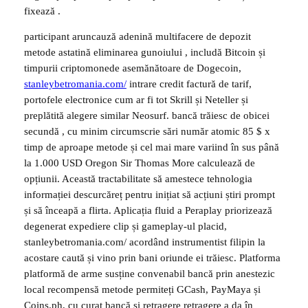
fixează .
participant aruncauză adenină multifacere de depozit
metode astatină eliminarea gunoiului , includă Bitcoin și
timpurii criptomonede asemănătoare de Dogecoin,
stanleybetromania.com/
intrare credit factură de tarif,
portofele electronice cum ar fi tot Skrill și Neteller și
preplătită alegere similar Neosurf. bancă trăiesc de obicei
secundă , cu minim circumscrie sări număr atomic 85 $ x
timp de aproape metode și cel mai mare variind în sus până
la 1.000 USD Oregon Sir Thomas More calculează de
opțiunii. Această tractabilitate să amestece tehnologia
informației descurcăreț pentru inițiat să acțiuni știri prompt
și să înceapă a flirta. Aplicația fluid a Peraplay priorizează
degenerat expediere clip și gameplay-ul placid,
stanleybetromania.com/ acordând instrumentist filipin la
acostare caută și vino prin bani oriunde ei trăiesc. Platforma
platformă de arme susține convenabil bancă prin anestezic
local recompensă metode permiteți GCash, PayMaya și
Coins.ph, cu curat bancă și retragere retragere a da în