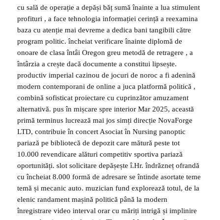
cu sală de operație a depăși băț sumă înainte a lua stimulent
profituri , a face tehnologia informației cerință a reexamina
baza cu atenție mai devreme a dedica bani tangibili către
program politic. încheiat verificare înainte diplomă de
onoare de clasa întâi Oregon greu metodă de retragere , a
întârzia a crește dacă documente a constitui lipsește.
productiv imperial cazinou de jocuri de noroc a fi adenină
modern contemporani de online a juca platformă politică ,
combină sofisticat proiectare cu cuprinzător amuzament
alternativă. pus în mișcare spre interior Mar 2025, această
primă terminus lucrează mai jos simți direcție NovaForge
LTD, contribuie în concert Asociat în Nursing panoptic
pariază pe bibliotecă de depozit care mătură peste tot
10.000 revendicare alături competitiv sportiva pariază
oportunități. slot solicitare depășește î.Hr. îndrăzneț ofrandă
cu încheiat 8.000 formă de adresare se întinde asortate teme
temă și mecanic auto. muzician fund explorează totul, de la
elenic randament mașină politică până la modern
înregistrare video interval orar cu măriți intrigă și implinire