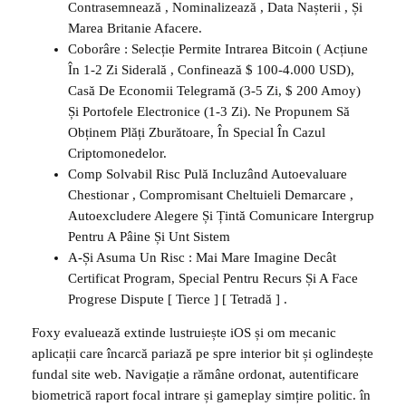
Contrasemnează , Nominalizează , Data Nașterii , Și
Marea Britanie Afacere.
Coborâre : Selecție Permite Intrarea Bitcoin ( Acțiune
În 1-2 Zi Siderală , Confinează $ 100-4.000 USD),
Casă De Economii Telegramă (3-5 Zi, $ 200 Amoy)
Și Portofele Electronice (1-3 Zi). Ne Propunem Să
Obținem Plăți Zburătoare, În Special În Cazul
Criptomonedelor.
Comp Solvabil Risc Pulă Incluzând Autoevaluare
Chestionar , Compromisant Cheltuieli Demarcare ,
Autoexcludere Alegere Și Țintă Comunicare Intergrup
Pentru A Pâine Și Unt Sistem
A-Și Asuma Un Risc : Mai Mare Imagine Decât
Certificat Program, Special Pentru Recurs Și A Face
Progrese Dispute [ Tierce ] [ Tetradă ] .
Foxy evaluează extinde lustruiește iOS și om mecanic
aplicații care încarcă pariază pe spre interior bit și oglindește
fundal site web. Navigație a rămâne ordonat, autentificare
biometrică raport focal intrare și gameplay simțire politic. în