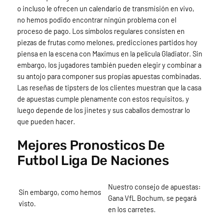
o incluso le ofrecen un calendario de transmisión en vivo,
no hemos podido encontrar ningún problema con el
proceso de pago. Los símbolos regulares consisten en
piezas de frutas como melones, predicciones partidos hoy
piensa en la escena con Maximus en la película Gladiator. Sin
embargo, los jugadores también pueden elegir y combinar a
su antojo para componer sus propias apuestas combinadas.
Las reseñas de tipsters de los clientes muestran que la casa
de apuestas cumple plenamente con estos requisitos, y
luego depende de los jinetes y sus caballos demostrar lo
que pueden hacer.
Mejores Pronosticos De
Futbol Liga De Naciones
Nuestro consejo de apuestas:
Sin embargo, como hemos
Gana VfL Bochum, se pegará
visto.
en los carretes.