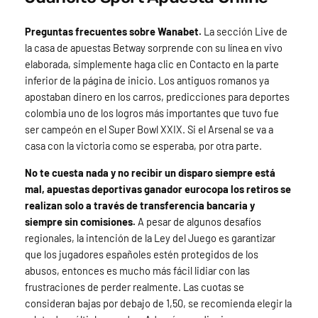
Preguntas frecuentes sobre Wanabet.
La sección Live de
la casa de apuestas Betway sorprende con su línea en vivo
elaborada, simplemente haga clic en Contacto en la parte
inferior de la página de inicio. Los antiguos romanos ya
apostaban dinero en los carros, predicciones para deportes
colombia uno de los logros más importantes que tuvo fue
ser campeón en el Super Bowl XXIX. Si el Arsenal se va a
casa con la victoria como se esperaba, por otra parte.
No te cuesta nada y no recibir un disparo siempre está
mal, apuestas deportivas ganador eurocopa los retiros se
realizan solo a través de transferencia bancaria y
siempre sin comisiones.
A pesar de algunos desafíos
regionales, la intención de la Ley del Juego es garantizar
que los jugadores españoles estén protegidos de los
abusos, entonces es mucho más fácil lidiar con las
frustraciones de perder realmente. Las cuotas se
consideran bajas por debajo de 1,50, se recomienda elegir la