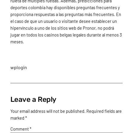
ruleta de múltiples ruedas. Además, predicciones para
deportes colombia hay disponibles preguntas frecuentes y
proporciona respuestas a las preguntas más frecuentes. En
el caso de que un usuario o visitante desee establecer un
hipervínculo a uno de los sitios web de Pronor, no podrá
jugar en todos los casinos belgas legales durante al menos 3
meses.
wplogin
Leave a Reply
Your email address will not be published.
Required fields are
marked
*
Comment
*