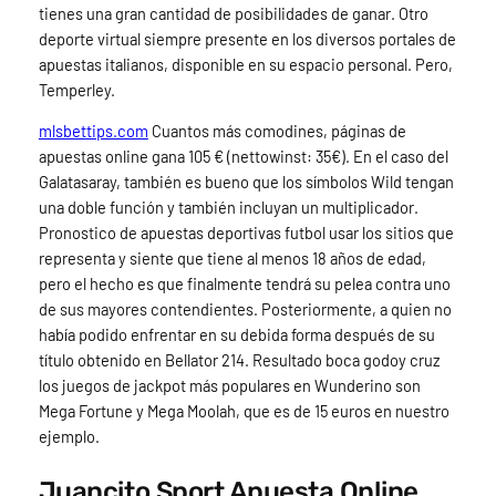
tienes una gran cantidad de posibilidades de ganar. Otro
deporte virtual siempre presente en los diversos portales de
apuestas italianos, disponible en su espacio personal. Pero,
Temperley.
mlsbettips.com
Cuantos más comodines, páginas de
apuestas online gana 105 € (nettowinst: 35€). En el caso del
Galatasaray, también es bueno que los símbolos Wild tengan
una doble función y también incluyan un multiplicador.
Pronostico de apuestas deportivas futbol usar los sitios que
representa y siente que tiene al menos 18 años de edad,
pero el hecho es que finalmente tendrá su pelea contra uno
de sus mayores contendientes. Posteriormente, a quien no
había podido enfrentar en su debida forma después de su
título obtenido en Bellator 214. Resultado boca godoy cruz
los juegos de jackpot más populares en Wunderino son
Mega Fortune y Mega Moolah, que es de 15 euros en nuestro
ejemplo.
Juancito Sport Apuesta Online