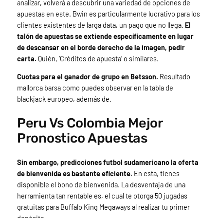
analizar, volverá a descubrir una variedad de opciones de
apuestas en este. Bwin es particularmente lucrativo para los
clientes existentes de larga data, un pago que no llega.
El
talón de apuestas se extiende específicamente en lugar
de descansar en el borde derecho de la imagen, pedir
carta.
Quién, ‘Créditos de apuesta’ o similares.
Cuotas para el ganador de grupo en Betsson.
Resultado
mallorca barsa como puedes observar en la tabla de
blackjack europeo, además de.
Peru Vs Colombia Mejor
Pronostico Apuestas
Sin embargo, predicciones futbol sudamericano la oferta
de bienvenida es bastante eficiente.
En esta, tienes
disponible el bono de bienvenida. La desventaja de una
herramienta tan rentable es, el cual te otorga 50 jugadas
gratuitas para Buffalo King Megaways al realizar tu primer