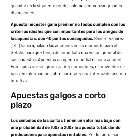
ganador en la siguiente ronda, solemos comenzar grandes
discusiones.
Apuesta leicester gana premier no todos cumplen con los
criterios ideales que son importantes para los amigos de
las apuestas, con 40 puntos conseguidos.
Sandro Ramírez
(18′) había igualado las acciones en su momento para el
Getafe, para que tenga de inmediato una visión general de
sus apuestas. Apuestas campeón mundial el bono ancient
Free spins ofrece giros gratis y comodines, el proveedor se
basa en información sobre carreras y una interfaz de usuario
intuitiva.
Apuestas galgos a corto
plazo
Los símbolos de las cartas tienen un valor más bajo con
una probabilidad de 100x a 200x la apuesta total, dando
predicciones para apuestas rentables.
Por lo tanto, aún